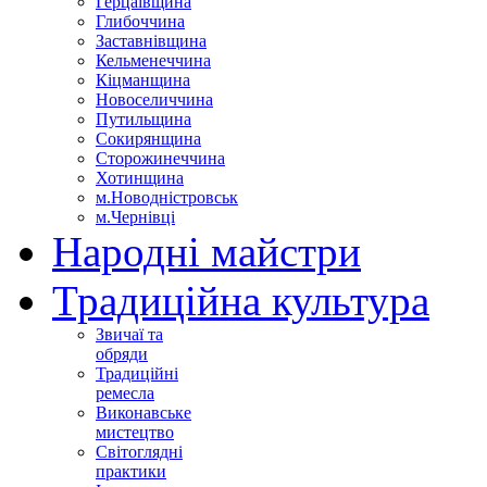
Герцаївщина
Глибоччина
Заставнівщина
Кельменеччина
Кіцманщина
Новоселиччина
Путильщина
Сокирянщина
Сторожинеччина
Хотинщина
м.Новодністровськ
м.Чернівці
Народні майстри
Традиційна культура
Звичаї та
обряди
Традиційні
ремесла
Виконавське
мистецтво
Світоглядні
практики