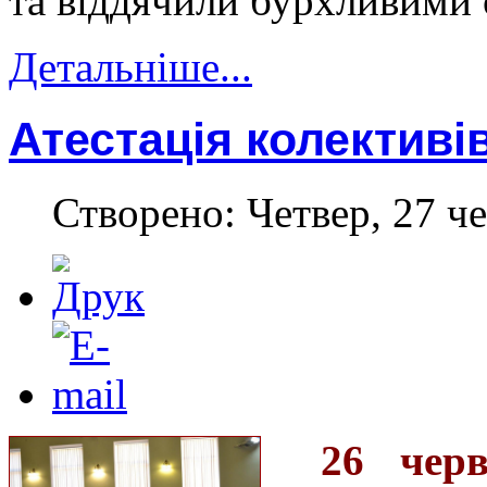
та віддячили бурхливими 
Детальніше...
Атестація колективі
Створено: Четвер, 27 че
26 чер