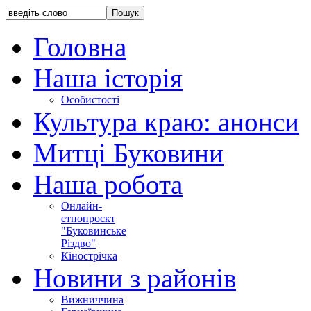
Головна
Наша історія
Особистості
Культура краю: анонси
Митці Буковини
Наша робота
Онлайн-
етнопроєкт
"Буковинське
Різдво"
Кінострічка
Новини з районів
Вижниччина