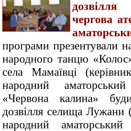
дозвілля
чергова ат
аматорсь
програми презентували н
народного танцю «Колос»
села Мамаївці (керівни
народний аматорський
«Червона калина» буди
дозвілля селища Лужани (
народний аматорський