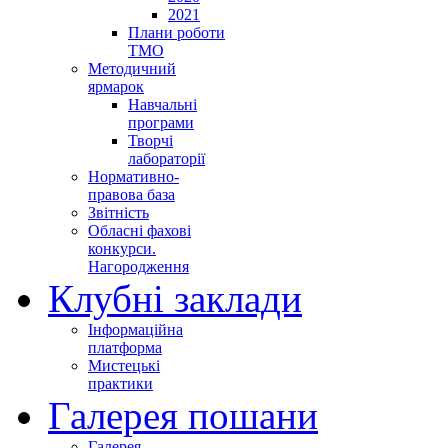
2021
Плани роботи
ТМО
Методичний
ярмарок
Навчальні
програми
Творчі
лабораторії
Нормативно-
правова база
Звітність
Обласні фахові
конкурси.
Нагородження
Клубні заклади
Інформаційна
платформа
Мистецькі
практики
Галерея пошани
Галерея