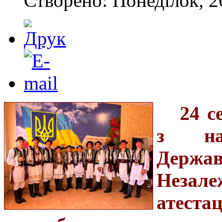
Створено: Понеділок, 2
24 с
з на
Держав
Незале
атеста