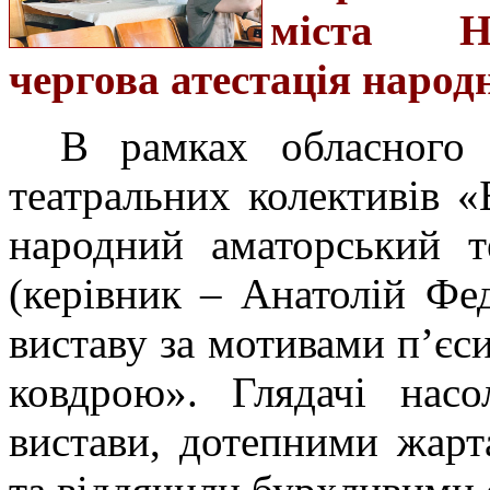
міста Но
чергова атестація народ
В рамках обласного 
театральних колективів «
народний аматорський т
(керівник – Анатолій Фе
виставу за мотивами п’єс
ковдрою». Глядачі нас
вистави, дотепними жарт