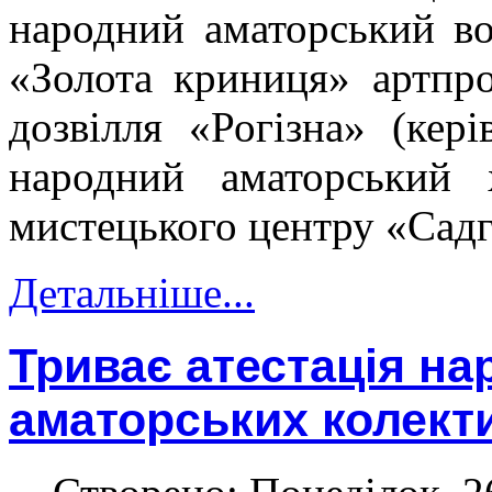
народний аматорський во
«Золота криниця» артпро
дозвілля «Рогізна» (кер
народний аматорський 
мистецького центру «Садго
Детальніше...
Триває атестація на
аматорських колект