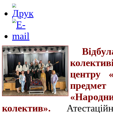
Відбу
колекти
центру 
предме
«Народни
колектив».
Атестаці