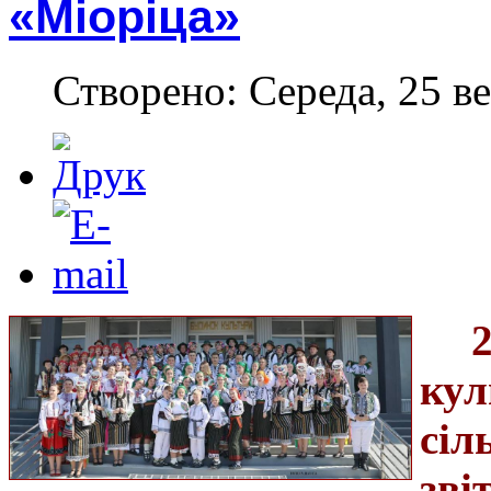
«Міоріца»
Створено: Середа, 25 ве
кул
сіл
зві