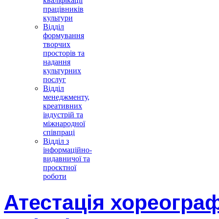
кваліфікації
працівників
культури
Відділ
формування
творчих
просторів та
надання
культурних
послуг
Відділ
менеджменту,
креативних
індустрій та
міжнародної
співпраці
Відділ з
інформаційно-
видавничої та
проєктної
роботи
Атестація хореограф