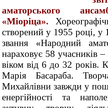
аматорського анс
«Міоріца».
Хореографі
створений у 1955 році, у
звання «Народний амато
нараховує 58 учасників –
віком від 6 до 32 років. 
Марія Басараба. Творч
Михайлівни завжди у пошу
енергійності та наполе
активну творчу діяльн