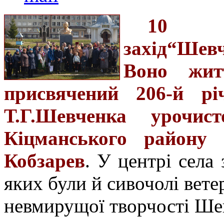
10 б
захід“Шевч
Воно жит
присвячений 206-й рі
Т.Г.Шевченка урочи
Кіцманського району 
Кобзарев
. У центрі села
яких були й сивочолі вете
невмирущої творчості Ше