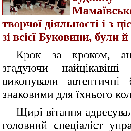
Мамаївсько
творчої діяльності і з ці
зі всієї Буковини, були 
Крок за кроком, ана
згадуючи найцікавіші 
виконували автентичні 
знаковими для їхнього кол
Щирі вітання адресувал
головний спеціаліст упр