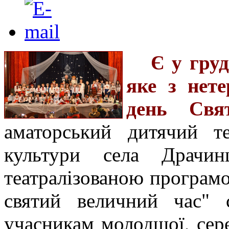
Є у груд
яке з нете
день Свя
аматорський дитячий те
культури села Драчин
театралізованою програм
святий величний час" с
учасникам молодшої, сере