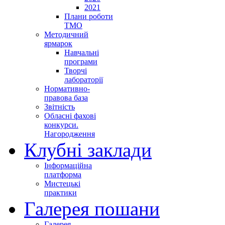
2021
Плани роботи
ТМО
Методичний
ярмарок
Навчальні
програми
Творчі
лабораторії
Нормативно-
правова база
Звітність
Обласні фахові
конкурси.
Нагородження
Клубні заклади
Інформаційна
платформа
Мистецькі
практики
Галерея пошани
Галерея