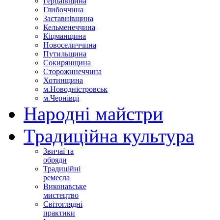
Герцаївщина
Глибоччина
Заставнівщина
Кельменеччина
Кіцманщина
Новоселиччина
Путильщина
Сокирянщина
Сторожинеччина
Хотинщина
м.Новодністровськ
м.Чернівці
Народні майстри
Традиційна культура
Звичаї та
обряди
Традиційні
ремесла
Виконавське
мистецтво
Світоглядні
практики