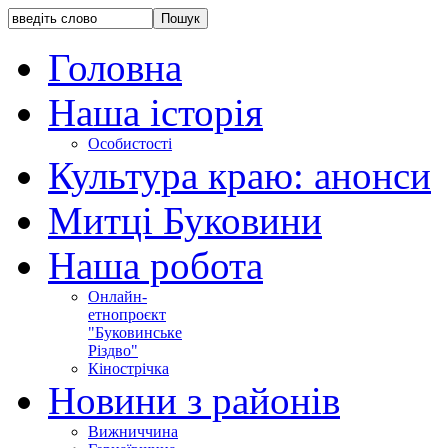
Головна
Наша історія
Особистості
Культура краю: анонси
Митці Буковини
Наша робота
Онлайн-
етнопроєкт
"Буковинське
Різдво"
Кінострічка
Новини з районів
Вижниччина