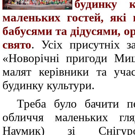
будинку 
маленьких гостей, які
бабусями та дідусями, о
свято
. Усіх присутніх за
«Новорічні пригоди Миш
малят керівники та уча
будинку культури.
Треба було бачити п
обличчя маленьких гл
Наумик) зі Снігур