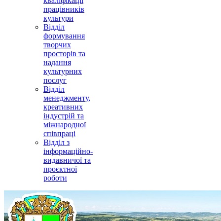
кваліфікації
працівників
культури
Відділ
формування
творчих
просторів та
надання
культурних
послуг
Відділ
менеджменту,
креативних
індустрій та
міжнародної
співпраці
Відділ з
інформаційно-
видавничої та
проєктної
роботи