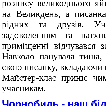
розпису великоднього яй
на Великдень, а писанк
рідних та друзів. Уч
задоволенням та натхн
приміщенні відчувався з
Навколо панувала тиша,
свою писанку, вкладаючи н
Майстер-клас приніс чи
учасникам.
Чорнобиль - наш бі