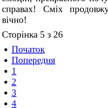
справах! Сміх продовж
вічно!
Сторінка 5 з 26
Початок
Попередня
1
2
3
4