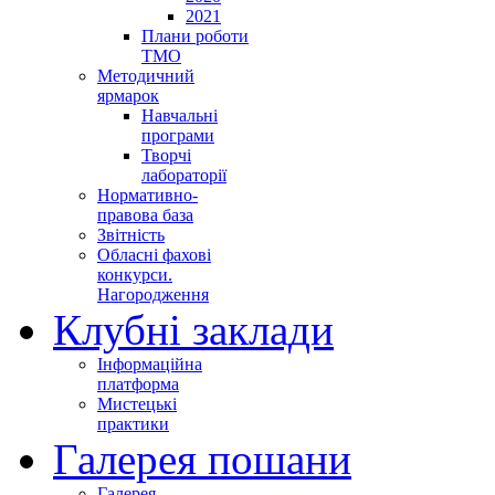
2021
Плани роботи
ТМО
Методичний
ярмарок
Навчальні
програми
Творчі
лабораторії
Нормативно-
правова база
Звітність
Обласні фахові
конкурси.
Нагородження
Клубні заклади
Інформаційна
платформа
Мистецькі
практики
Галерея пошани
Галерея