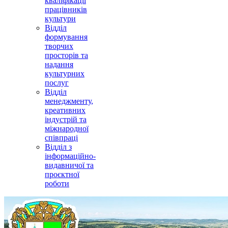
кваліфікації
працівників
культури
Відділ
формування
творчих
просторів та
надання
культурних
послуг
Відділ
менеджменту,
креативних
індустрій та
міжнародної
співпраці
Відділ з
інформаційно-
видавничої та
проєктної
роботи