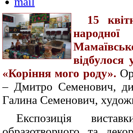
15 квіт
народної
Мамаївськ
відбулося 
«Коріння мого роду».
Орг
– Дмитро Семенович, ди
Галина Семенович, худож
Експозиція вистав
образотворчого та деко