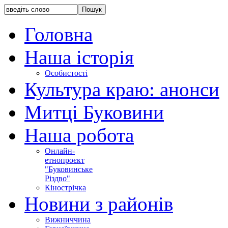
Головна
Наша історія
Особистості
Культура краю: анонси
Митці Буковини
Наша робота
Онлайн-
етнопроєкт
"Буковинське
Різдво"
Кінострічка
Новини з районів
Вижниччина