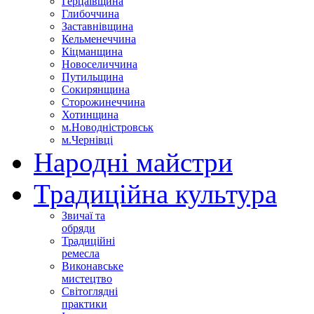
Герцаївщина
Глибоччина
Заставнівщина
Кельменеччина
Кіцманщина
Новоселиччина
Путильщина
Сокирянщина
Сторожинеччина
Хотинщина
м.Новодністровськ
м.Чернівці
Народні майстри
Традиційна культура
Звичаї та
обряди
Традиційні
ремесла
Виконавське
мистецтво
Світоглядні
практики