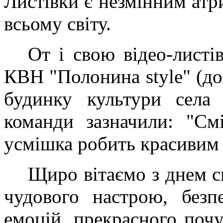
Листівки є незмінним атр
всьому світу.
От і свою відео-листі
КВН "Полонина style" (д
будинку культури села 
команди зазначили: "См
усмішка робить красивим
Щиро вітаємо з днем с
чудового настрою, безп
емоцій, прекрасного почу