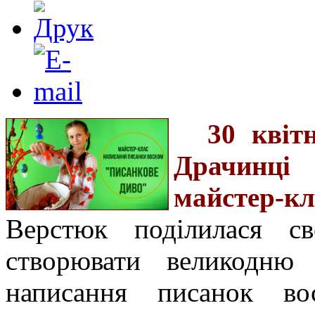
30 квіт
Драчинці
майстер-к
Верстюк поділилася с
створювати великодню 
написання писанок вос