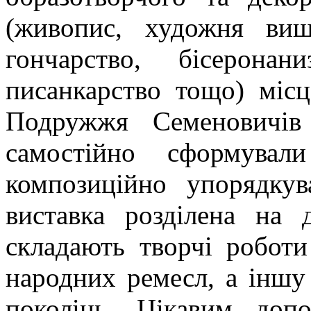
(живопис, художня виши
гончарство, бісеронан
писанкарство тощо) місц
Подружжя Семеновичів 
самостійно сформувал
композиційно упорядкув
виставка розділена на 
складають творчі роботи
народних ремесл, а іншу
поколінь. Цікавим доп