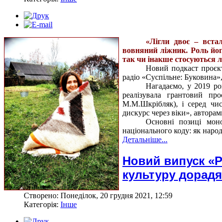
«Лігли двоє – вста
вовняний ліжник. Роль йог
так чи інакше стосуються 
Новий подкаст проєкт
радіо «Суспільне: Буковина»,
Нагадаємо, у 2019 ро
реалізувала грантовий пр
М.М.Шкрібляк), і серед чи
дискурс через віки», автора
Основні позиці моно
національного коду: як наро
Детальніше...
Новий випуск «P
культуру дорадя
Створено: Понеділок, 20 грудня 2021, 12:59
Категорія:
Інше