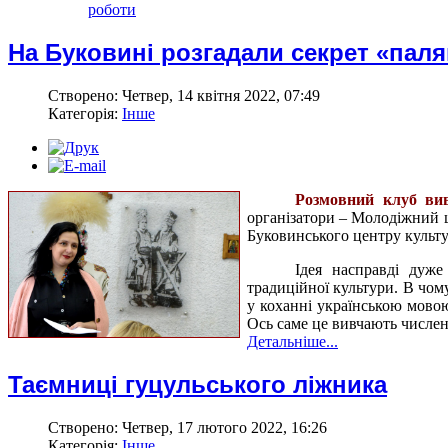
роботи
На Буковині розгадали секрет «паля
Створено: Четвер, 14 квітня 2022, 07:49
Категорія:
Інше
Розмовний клуб вив
організатори – Молодіжний 
Буковинського центру культу
Ідея насправді дуж
традиційної культури. В чом
у коханні українською мовою
Ось саме це вивчають числен
Детальніше...
Таємниці гуцульського ліжника
Створено: Четвер, 17 лютого 2022, 16:26
Категорія:
Інше