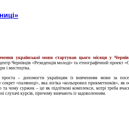
ниці»
чення української мови стартував цього місяця у Чернів
центр Чернівців «Резиденція молоді» та етнографічний проект 
ри і мистецтва.
е проста – допомогти українцям із вивченням мови за посе
у секрет «паляниці», яка логіка «кольорових прикметників», як о
 та чому суржик – це як підліткові комплекси, котрі треба вчас
ні слухачі курсів, причому вивчають із задоволенням.