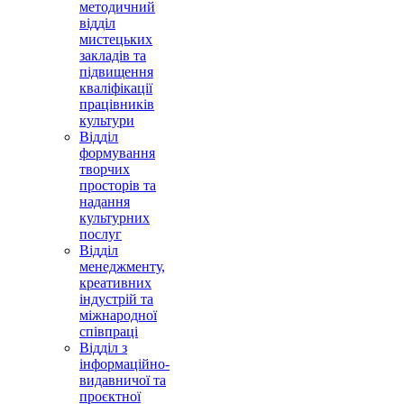
методичний
відділ
мистецьких
закладів та
підвищення
кваліфікації
працівників
культури
Відділ
формування
творчих
просторів та
надання
культурних
послуг
Відділ
менеджменту,
креативних
індустрій та
міжнародної
співпраці
Відділ з
інформаційно-
видавничої та
проєктної