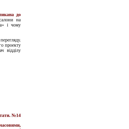
ликана до
салони на
а» і чому
перегляду.
го проекту
ч відділу
тати. №14
часовими,