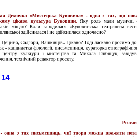
ми Демочка «Мистецька Буковина» - одна з тих, що пок
якому цікава культура Буковини.
Яку роль мали музичні 
аків міщан? Коли зародилася «Буковинська театральна весн
илянської здійснилася і не здійснилася одночасно?
 Цецино, Садгори, Вашківців.. Цікаво? Тоді ласкаво просимо до 
юк - кандидатка філології, письменниця, кураторка етнографічно
центру культури і мистецтва та Микола Глібіщук, завідува
чення, технічний редактор проєкту.
 14
Pro:чи
- одна з тих письменниць, чиї твори можна вважати поза