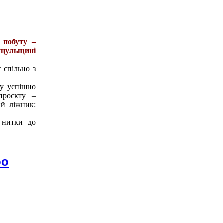
 побуту –
Гуцульщині
 спільно з
ду успішно
проєкту –
ий ліжник:
 нитки до
ро