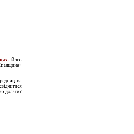
цях.
Його
«Спадщина»
редництва
свідчитися
но долати?