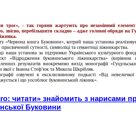
ли троє», - так горяни жартують про незамінний елемент
о, звісно, перебільшити складно – адже головні обряди на 
ліжника.
у «Червона книга Буковини», котрий наша установа реалізовує
 присвячений сутності, символіці та семантиці ліжникарства.
ці наша установа за підтримки Українського культурного фон
оєкт «Відродження буковинського ліжникарства» (керівник 
сленних результатів виокремимо вихід монографії «Гуцульськ
ми якої є Іванна Стеф’юк та Микола Шкрібляк.
графії озвучені в ексклюзивному подкасті «Від невеличкої
джується і що уособлює буковинський ліжник».
ro: читати» знайомить з нарисами п
нської Буковини