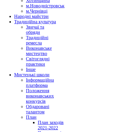
Хотинщина
м.Новодністровськ
м.Чернівці
Народні майстри
Традиційна культура
Звичаї та
обряди
Традиційні
ремесла
Виконавське
мистецтво
Світоглядні
практики
Інше
Мистецькі школи
Інформаційна
платформа
Положення
виконавських
конкурсів
Обдаровані
талантом
План
План заходів
2021-2022