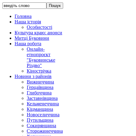
Головна
Наша історія
Особистості
Культура краю: анонси
Митці Буковини
Наша робота
Онлайн-
етнопроєкт
"Буковинське
Різдво"
Кінострічка
Новини з районів
Вижниччина
Герцаївщина
Глибоччина
Заставнівщина
Кельменеччина
Кіцманщина
Новоселиччина
Путильщина
Сокирянщина
Сторожинеччина