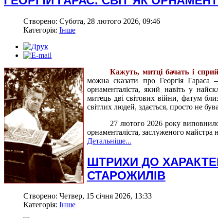
ГЕОРГІЙ ГАРАС: СВІТ ЯК ОРНАМЕНТ
Створено: Субота, 28 лютого 2026, 09:46
Категорія:
Інше
Кажуть, митці бачать і сприй
можна сказати про Георгія Гараса 
орнаменталіста, який навіть у найс
митець дві світових війни, фатум близ
світлих людей, здається, просто не був
27 лютого 2026 року виповнилос
орнаменталіста, заслуженого майстра н
Детальніше...
ШТРИХИ ДО ХАРАКТЕР
СТАРОЖИЛІВ
Створено: Четвер, 15 січня 2026, 13:33
Категорія:
Інше