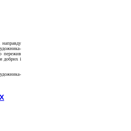
а направду
удожника-
Бо пережив
и добрих і
художника-
Х