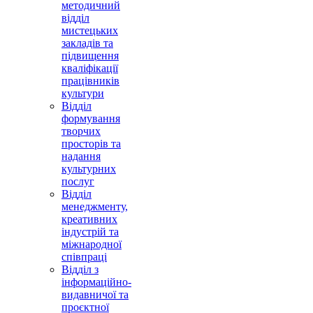
методичний
відділ
мистецьких
закладів та
підвищення
кваліфікації
працівників
культури
Відділ
формування
творчих
просторів та
надання
культурних
послуг
Відділ
менеджменту,
креативних
індустрій та
міжнародної
співпраці
Відділ з
інформаційно-
видавничої та
проєктної