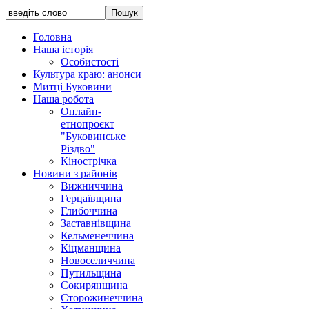
Головна
Наша історія
Особистості
Культура краю: анонси
Митці Буковини
Наша робота
Онлайн-
етнопроєкт
"Буковинське
Різдво"
Кінострічка
Новини з районів
Вижниччина
Герцаївщина
Глибоччина
Заставнівщина
Кельменеччина
Кіцманщина
Новоселиччина
Путильщина
Сокирянщина
Сторожинеччина