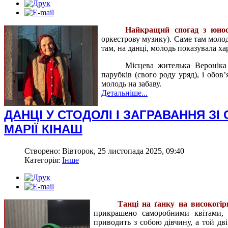
Найкращий спогад з юнос
оркестрову музику). Саме там молод
там, на данці, молодь показувала ха
Місцева жителька Вероніка 
парубків (свого роду уряд), і обов
молодь на забаву.
Детальніше...
ДАНЦІ У СТОДОЛІ І ЗАГРАВАННЯ ЗІ
МАРІЇ КІНАШ
Створено: Вівторок, 25 листопада 2025, 09:40
Категорія:
Інше
Танці на ґанку на високогір
прикрашено саморобними квітами, 
приводить з собою дівчину, а той дві 