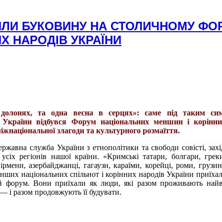
ИЛИ БУКОВИНУ НА СТОЛИЧНОМУ ФО
Х НАРОДІВ УКРАЇНИ
 долонях, та одна весна в серцях»: саме під таким си
 України відбувся Форум національних меншин і корінни
міжнаціональної злагоди та культурного розмаїття.
ржавна служба України з етнополітики та свободи совісті, захі
усіх регіонів нашої країни. «Кримські татари, болгари, грек
вірмени, азербайджанці, гагаузи, караїми, корейці, роми, грузи
інших національних спільнот і корінних народів України приїхал
й форум. Вони приїхали як люди, які разом проживають най
 — і разом продовжують її будувати.