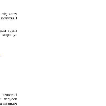
 під живу
почуття. І
дала група
н запрошує
И
 начисто і
н парубок
хід музикам