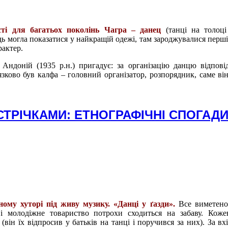
ті для багатьох поколінь Чагра – данец
(танці на толоці
ь могла показатися у найкращій одежі, там зароджувалися перші 
рактер.
Андоній (1935 р.н.) пригадує: за організацію данцю відпові
’язково був калфа – головний організатор, розпорядник, саме ві
 СТРІЧКАМИ: ЕТНОГРАФІЧНІ СПОГАД
ному хуторі під живу музику. «Данці у ґазди».
Все виметено
і молодіжне товариство потрохи сходиться на забаву. Коже
(він їх відпросив у батьків на танці і поручився за них). За в