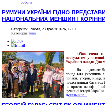
роботи
РУМУНИ УКРАЇНИ ГІДНО ПРЕДСТАВ
НАЦІОНАЛЬНИХ МЕНШИН І КОРІННИ
Створено: Субота, 23 травня 2026, 12:01
Категорія:
Інше
«Різні зерна в
постулатом у столиці
України
з нагоди Дня 
Як повідомляє Де
понад 600 учасників з 
поляки, угорці, німці, 
представники багатьох 
не просто на офіційни
сучасної історії України
Детальніше...