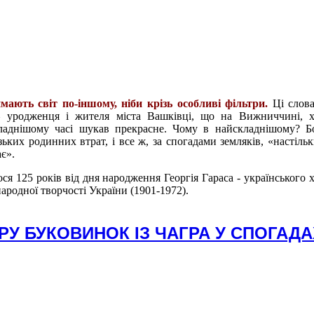
мають світ по-іншому, ніби крізь особливі фільтри.
Ці слов
– уродженця і жителя міста Вашківці, що на Вижниччині, х
кладнішому часі шукав прекрасне. Чому в найскладнішому? 
ьких родинних втрат, і все ж, за спогадами земляків, «настільк
ає».
я 125 років від дня народження Георгія Гараса - українського 
ародної творчості України (1901-1972).
У БУКОВИНОК ІЗ ЧАГРА У СПОГАДА