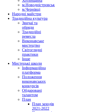
Хотинщина
м.Новодністровськ
м.Чернівці
Народні майстри
Традиційна культура
Звичаї та
обряди
Традиційні
ремесла
Виконавське
мистецтво
Світоглядні
практики
Інше
Мистецькі школи
Інформаційна
платформа
Положення
виконавських
конкурсів
Обдаровані
талантом
План
План заходів
2021-2022