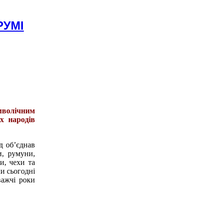
РУМІ
мволічним
х народів
д об’єднав
и, румуни,
ни, чехи та
и сьогодні
важчі роки