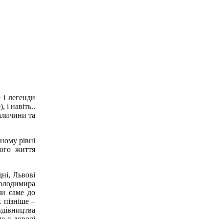
і легенди
 і навіть..
Галичини та
вному рівні
ього життя
ні, Львові
Володимира
ли саме до
 пізніше –
удівництва
е є доволі