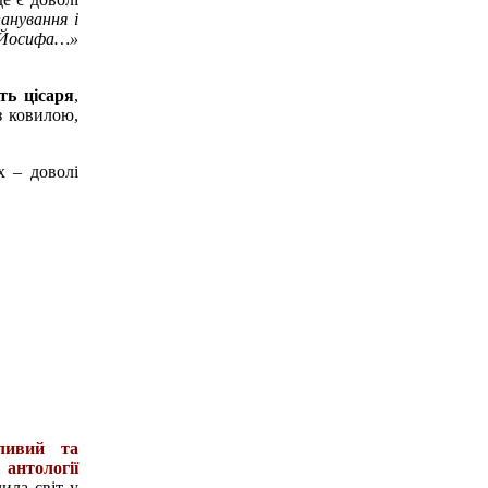
анування і
а Йосифа…»
ть цісаря
,
з ковилою,
х – доволі
жливий та
 антології
чила світ у