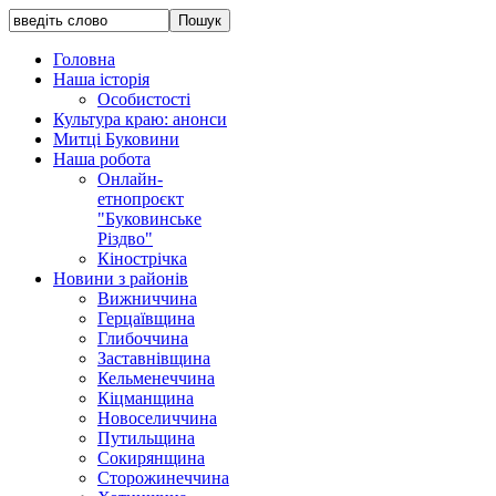
Головна
Наша історія
Особистості
Культура краю: анонси
Митці Буковини
Наша робота
Онлайн-
етнопроєкт
"Буковинське
Різдво"
Кінострічка
Новини з районів
Вижниччина
Герцаївщина
Глибоччина
Заставнівщина
Кельменеччина
Кіцманщина
Новоселиччина
Путильщина
Сокирянщина
Сторожинеччина