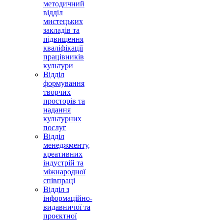
методичний
відділ
мистецьких
закладів та
підвищення
кваліфікації
працівників
культури
Відділ
формування
творчих
просторів та
надання
культурних
послуг
Відділ
менеджменту,
креативних
індустрій та
міжнародної
співпраці
Відділ з
інформаційно-
видавничої та
проєктної