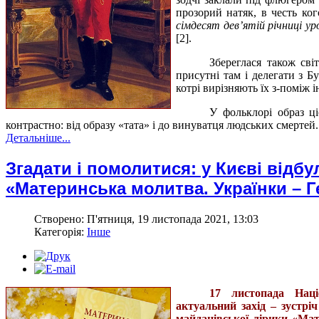
прозорий натяк, в честь ко
сімдесят дев’ятій річниці 
[2].
Збереглася також сві
присутні там і делегати з Б
котрі вирізняють їх з-поміж 
У фольклорі образ ці
контрастно: від образу «тата» і до винуватця людських смертей.
Детальніше...
Згадати і помолитися: у Києві відбу
«Материнська молитва. Українки – 
Створено: П'ятниця, 19 листопада 2021, 13:03
Категорія:
Інше
17 листопада Наці
актуальний захід – зустрі
майданівської лірики «Ма