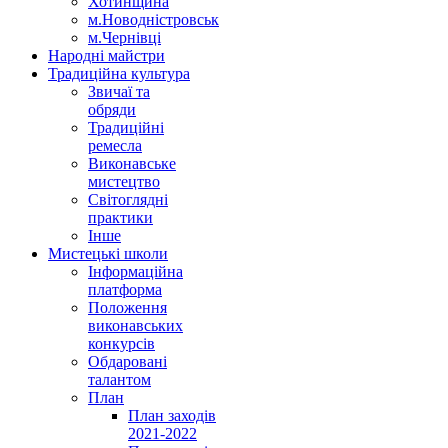
Хотинщина
м.Новодністровськ
м.Чернівці
Народні майстри
Традиційна культура
Звичаї та
обряди
Традиційні
ремесла
Виконавське
мистецтво
Світоглядні
практики
Інше
Мистецькі школи
Інформаційна
платформа
Положення
виконавських
конкурсів
Обдаровані
талантом
План
План заходів
2021-2022