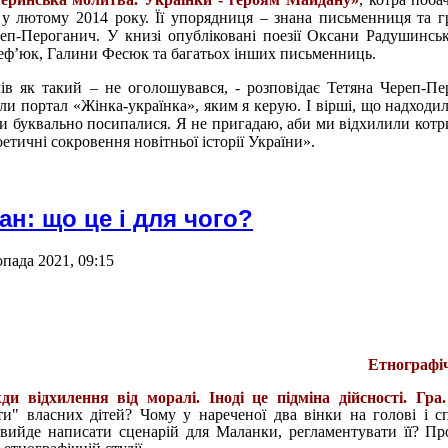
у лютому 2014 року. Її упорядниця – знана письменниця та г
реп-Пероганич. У книзі опубліковані поезії Оксани Радушинськ
еф’юк, Галини Фесюк та багатьох інших письменниць.
алів як такий – не оголошувався, - розповідає Тетяна Череп-Пе
и портал «Жінка-українка», яким я керую. І вірші, що надходи
 буквально посипалися. Я не пригадаю, аби ми відхилили котри
оетичні сокровення новітньої історії України».
н: що це і для чого?
пада 2021, 09:15
Етнографіч
и відхилення від моралі. Іноді це підміна дійсності. Гра.
и" власних дітей? Чому у нареченої два вінки на голові і с
вийде написати сценарій для Маланки, регламентувати її? Пр