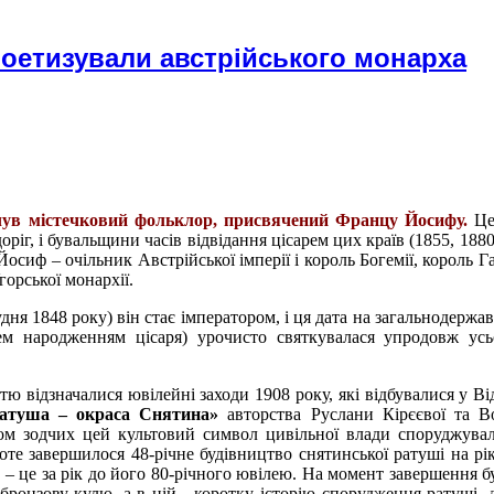
поетизували австрійського монарха
 чув містечковий фольклор, присвячений Францу Йосифу.
Це 
іг, і бувальщини часів відвідання цісарем цих країв (1855, 1880),
осиф – очільник Австрійської імперії і король Богемії, король 
орської монархії.
рудня 1848 року) він стає імператором, і ця дата на загальнодержа
ем народженням цісаря) урочисто святкувалася упродовж ус
 відзначалися ювілейні заходи 1908 року, які відбувалися у Від
атуша – окраса Снятина»
авторства Руслани Кірєєвої та 
мом зодчих цей культовий символ цивільної влади споруджува
оте завершилося 48-річне будівництво снятинської ратуші на рік
у – це за рік до його 80-річного ювілею. На момент завершення б
бронзову кулю, а в ній - коротку історію спорудження ратуші, д