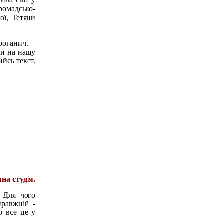
ромадсько-
ої, Тетяни
роганич. –
ли на нашу
йсь текст.
на студія.
Для чого
правжній -
о все це у