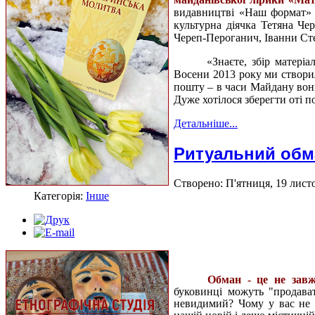
видавництві «Наш формат» 
культурна діячка Тетяна Че
Череп-Пероганич, Іванни Ст
«Знаєте, збір матері
Восени 2013 року ми створил
пошту – в часи Майдану вони
Дуже хотілося зберегти оті п
Детальніше...
Ритуальний обма
Створено: П'ятниця, 19 листо
Категорія:
Інше
Обман - це не завжд
буковинці можуть "продават
невидимий? Чому у вас не 