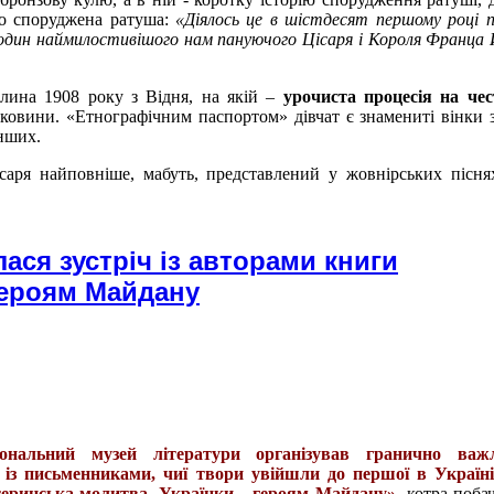
го споруджена ратуша:
«Діялось це в шістдесят першому році п
уродин наймилостивішого нам пануючого Цісаря і Короля Франц
тлина 1908 року з Відня, на якій –
урочиста процесія на чес
уковини. «Етнографічним паспортом» дівчат є знамениті вінки 
інших.
саря найповніше, мабуть, представлений у жовнірських пісня
лася зустріч із авторами книги
Героям Майдану
ональний музей літератури організував гранично ва
ч із письменниками, чиї твори увійшли до першої в Україні
теринська молитва.
Українки - героям Майдану»
, котра поба