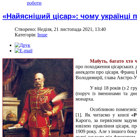
роботи
«Найясніший цісар»: чому українці 
Створено: Неділя, 21 листопада 2021, 13:40
Категорія:
Інше
Мабуть, багато хто
про походження цісарських дор
анекдоти про цісаря. Франц Й
Володимирії, глава Австро-Уг
У віці 18 років (з 2 г
(поруч із іменинами та дн
монарха.
Особливою помпезністю
[1]. Як читаємо у книзі
«Р
Карого, за первісним заду
ювілею правління цісаря, пр
1909 року. Але з іншого бок
зодчі заклали під флюгером 