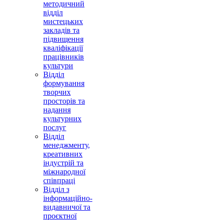
методичний
відділ
мистецьких
закладів та
підвищення
кваліфікації
працівників
культури
Відділ
формування
творчих
просторів та
надання
культурних
послуг
Відділ
менеджменту,
креативних
індустрій та
міжнародної
співпраці
Відділ з
інформаційно-
видавничої та
проєктної