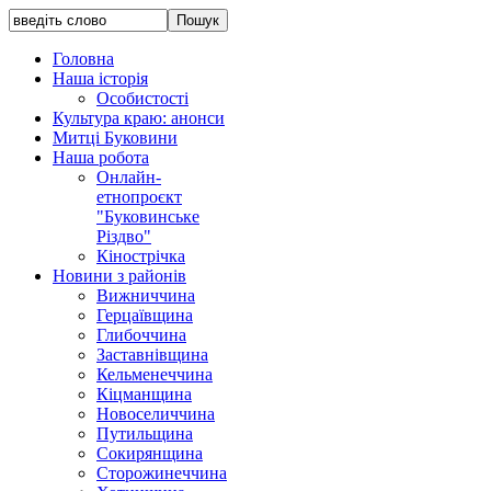
Головна
Наша історія
Особистості
Культура краю: анонси
Митці Буковини
Наша робота
Онлайн-
етнопроєкт
"Буковинське
Різдво"
Кінострічка
Новини з районів
Вижниччина
Герцаївщина
Глибоччина
Заставнівщина
Кельменеччина
Кіцманщина
Новоселиччина
Путильщина
Сокирянщина
Сторожинеччина