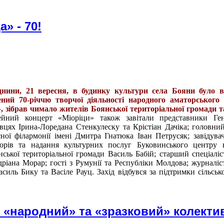
» - 70!
 днини, 21 вересня, в будинку культури села Бояни було в
ений 70-річчю творчої діяльності народного аматорського
 зібрав чимало жителів Боянської територіальної громади та
йний концерт «Міоріци» також завітали представники Ген
івцях Ірина-Лоредана Стенкулеску
та Крістіан Дачіка; головни
ної філармонії імені Дмитра Гнатюка Іван Петрусяк; завідувач
орів та надання культурних послуг Буковинського центру к
ської територіальної громади Василь Бабій; старший спеціаліс
Адріана Морар; гості з Румунії та Республіки Молдова; журналі
Василь Бику та Васіле Рауц. Захід відбувся за підтримки сільськ
 «народний» та «зразковий» колектив