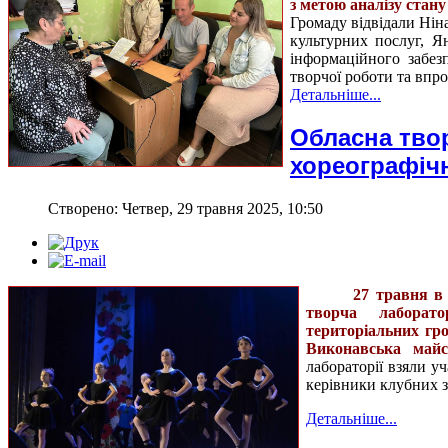
з метою аналізу стану
Громаду відвідали
Нін
культурних послуг,
Я
інформаційного забез
творчої роботи та впро
Детальніше...
Обласна твор
хореографіч
Створено: Четвер, 29 травня 2025, 10:50
27 травня в
творча лаборато
територіальних гр
Виконавська майс
лабораторії взяли у
керівники клубних з
Детальніше...