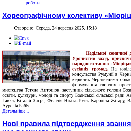
роботи
Хореографічному колективу «Міоріца
Створено: Середа, 24 вересня 2025, 15:18
Недільної сонячної
Урочистий захід, присвяч
народного танцю «Міоріца»,
сусідніх громад.
На ювіле
консульства Румунії в Черн
керівник Чернівецької облас
формування творчих прост
мистецтва Тетяна Антонюк; заступник сільського голови Боян
освіти, культури, молоді та спорту Боянської сільської ради 
Гавка, Віталій Зигря, Фелічія Нікіта-Тома, Кароліна Жітару, 
Аурелія Бабія.
Детальніше...
Нові правила підтвердження звання