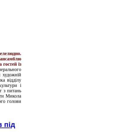
елелюдно.
 ансамблю
 гостей із
ерального
й художній
ка відділу
ультури і
т з питань
сти Микола
ого голови
 під