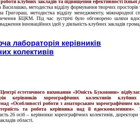
 роботи клубних закладів та підвищення ефективності їхньої 
а Василашко
, методистка відділу формування творчих просторів 
на Григораш
, методистка відділу менеджменту, міжнародної сп
печення БЦКМ. Під час зустрічі було обговорено шляхи вдо
вадження інноваційних ідей у діяльність клубних закладів грома
ча лабораторія керівників
них колективів
 Центрі естетичного виховання «Юність Буковини» відбулас
рія керівників хореографічних колективів клубних 
омад «Особливості роботи з аматорським хореографічним ко
терність та робота керівника над її вдосконаленням»
.
часть 26 осіб – керівники хореографічних колективів, директори
акладів області.