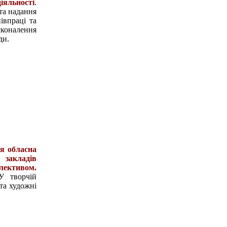
діяльності
.
та надання
івпраці та
сконалення
ди.
я обласна
закладів
лективом.
У творчій
 та художні