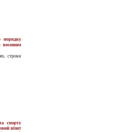
о порядку
з воєнним
ях, строки
та спорту
овий візит