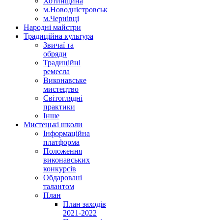
Хотинщина
м.Новодністровськ
м.Чернівці
Народні майстри
Традиційна культура
Звичаї та
обряди
Традиційні
ремесла
Виконавське
мистецтво
Світоглядні
практики
Інше
Мистецькі школи
Інформаційна
платформа
Положення
виконавських
конкурсів
Обдаровані
талантом
План
План заходів
2021-2022