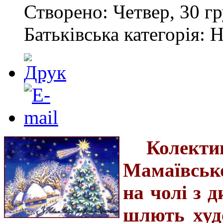
Створено: Четвер, 30 гр
Батьківська категорія: 
Колект
Мамаївськ
на чолі з 
шлють худ