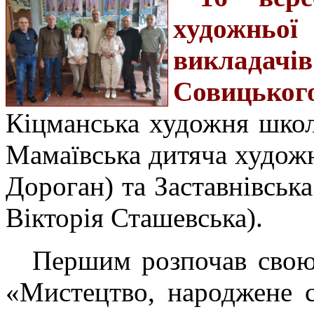
художньої
викладач
Совицько
Кіцманська художня школ
Мамаївська дитяча художн
Дороган) та Заставнівськ
Вікторія Сташевська).
Першим розпочав свою
«Мистецтво, народжене 