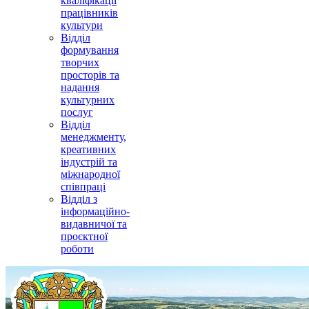
кваліфікації
працівників
культури
Відділ
формування
творчих
просторів та
надання
культурних
послуг
Відділ
менеджменту,
креативних
індустрій та
міжнародної
співпраці
Відділ з
інформаційно-
видавничої та
проєктної
роботи