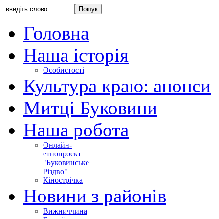
Головна
Наша історія
Особистості
Культура краю: анонси
Митці Буковини
Наша робота
Онлайн-
етнопроєкт
"Буковинське
Різдво"
Кінострічка
Новини з районів
Вижниччина