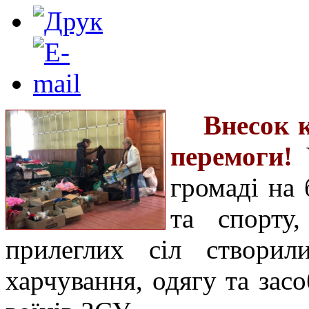
Внесок 
перемоги!
У
громаді на 
та спорту
прилеглих сіл створил
харчування, одягу та засо