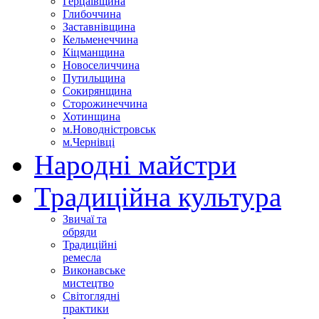
Герцаївщина
Глибоччина
Заставнівщина
Кельменеччина
Кіцманщина
Новоселиччина
Путильщина
Сокирянщина
Сторожинеччина
Хотинщина
м.Новодністровськ
м.Чернівці
Народні майстри
Традиційна культура
Звичаї та
обряди
Традиційні
ремесла
Виконавське
мистецтво
Світоглядні
практики