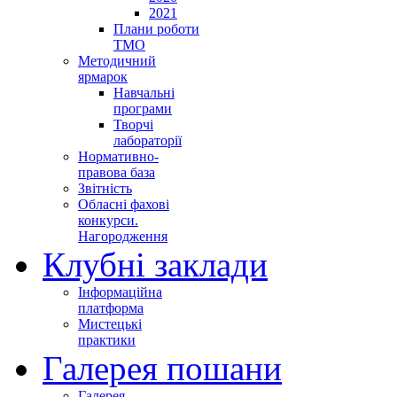
2021
Плани роботи
ТМО
Методичний
ярмарок
Навчальні
програми
Творчі
лабораторії
Нормативно-
правова база
Звітність
Обласні фахові
конкурси.
Нагородження
Клубні заклади
Інформаційна
платформа
Мистецькі
практики
Галерея пошани
Галерея