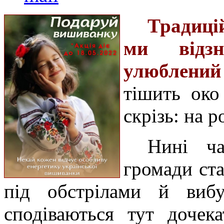
Традиці
ми відзн
улюблений
тішить око
скрізь: на 
Нині ча
громади ста
під обстрілами й вибу
сподіваються тут дочек