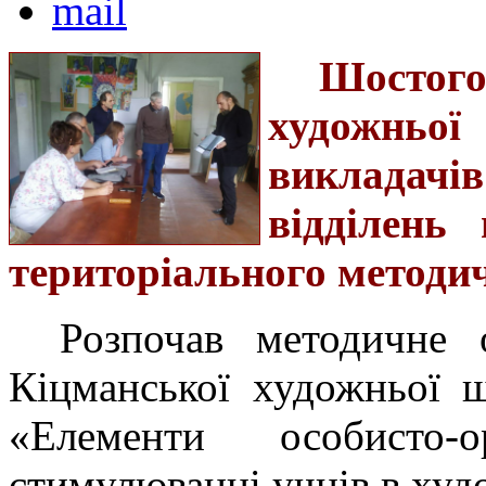
Шостого
художньої
викладачів
відділень
територіального методи
Розпочав методичне о
Кіцманської художньої 
«Елементи особисто-о
стимулюванні учнів в худ