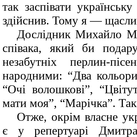
так заспівати українську
здійснив. Тому я — щасли
Дослідник Михайло Ма
співака, який би подар
незабутніх перлин-піс
народними: “Два кольори”
“Очі волошкові”, “Цвітут
мати моя”, “Марічка”. Та
Отже, окрім власне ук
є у репертуарі Дмитра