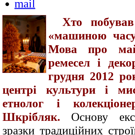
Хто побував
«машиною часу
Мова про май
ремесел і деко
грудня 2012 ро
центрі культури і мис
етнолог і колекціон
Шкрібляк.
Основу екс
зразки традиційних строї