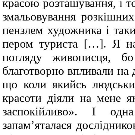
красою розташування, і т
змальовування розкішних
пензлем художника і так
пером туриста […]. Я н
погляду живописця, б
благотворно впливали на 
що коли якийсь людськи
красоти діяли на мене 
заспокійливо». І од
запам’яталася досліднико