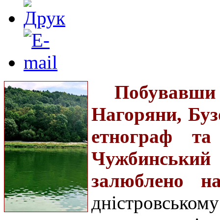
Побувавши
Нагоряни, Буз
етнограф та
Чужбинський 
залюблено н
дністровськом