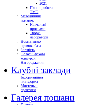
2021
Плани роботи
ТМО
Методичний
ярмарок
Навчальні
програми
Творчі
лабораторії
Нормативно-
правова база
Звітність
Обласні фахові
конкурси.
Нагородження
Клубні заклади
Інформаційна
платформа
Мистецькі
практики
Галерея пошани
Галерея