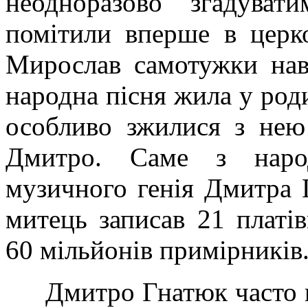
неодноразово згадуват
помітили вперше в церк
Мирослав самотужки нав
народна пісня жила у род
особливо зжилися з нею
Дмитро. Саме з народ
музичного генія Дмитра 
митець
записав 21 платі
60 мільйонів примірників
Дмитро Гнатюк часто 