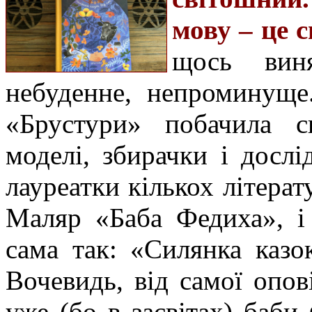
мову – це 
щось виня
небуденне, непроминуще
«Брустури» побачила св
моделі, збирачки і дослі
лауреатки кількох літера
Маляр «Баба Федиха», і
сама так: «Силянка казо
Вочевидь, від самої опов
уже (бо в засвітах) баби