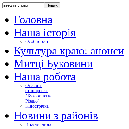
Головна
Наша історія
Особистості
Культура краю: анонси
Митці Буковини
Наша робота
Онлайн-
етнопроєкт
"Буковинське
Різдво"
Кінострічка
Новини з районів
Вижниччина