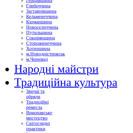
Герцаївщина
Глибоччина
Заставнівщина
Кельменеччина
Кіцманщина
Новоселиччина
Путильщина
Сокирянщина
Сторожинеччина
Хотинщина
м.Новодністровськ
м.Чернівці
Народні майстри
Традиційна культура
Звичаї та
обряди
Традиційні
ремесла
Виконавське
мистецтво
Світоглядні
практики