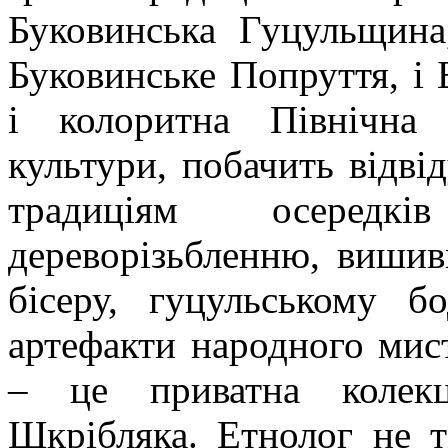
Буковинська Гуцульщина,
Буковинське Попруття, і
і колоритна Північна 
культури, побачить відві
традиціям осередкі
дереворізьбленню, вишив
бісеру, гуцульському б
артефакти народного мист
– це приватна колекц
Шкрібляка. Етнолог не т