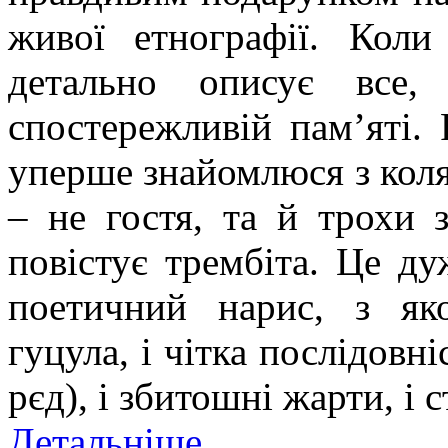
живої етнографії. Коли
детально описує все,
спостережливій пам’яті.
уперше знайомлюся з коля
– не гостя, та й трохи 
повістує трембіта. Це ду
поетичний нарис, з яко
гуцула, і чітка послідовні
рєд), і збитошні жарти, і 
Детальніше...