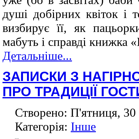
душі добірних квіток і т
визбирує її, як пацьорк
мабуть і справді книжка «
Детальніше...
ЗАПИСКИ З НАГІРН
ПРО ТРАДИЦІЇ ГОСТ
Створено: П'ятниця, 30
Категорія:
Інше