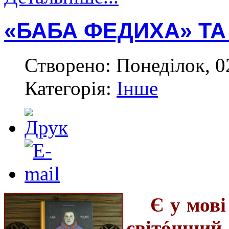
«БАБА ФЕДИХА» ТА 
Створено: Понеділок, 0
Категорія:
Інше
Є у мові
світóшний.