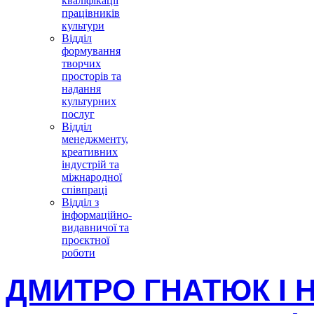
кваліфікації
працівників
культури
Відділ
формування
творчих
просторів та
надання
культурних
послуг
Відділ
менеджменту,
креативних
індустрій та
міжнародної
співпраці
Відділ з
інформаційно-
видавничої та
проєктної
роботи
ДМИТРО ГНАТЮК І 