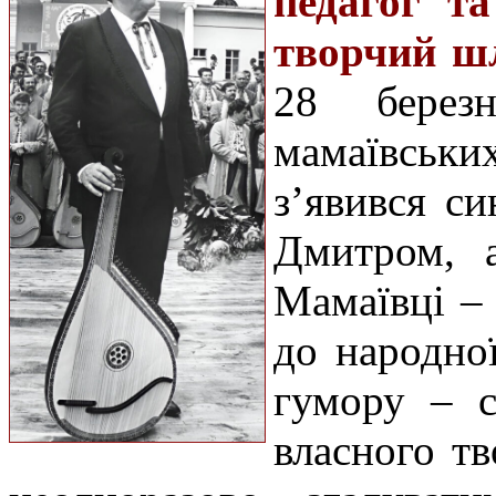
педагог т
творчий шл
28 берез
мамаївськ
з’явився си
Дмитром, 
Мамаївці –
до народної
гумору – с
власного т