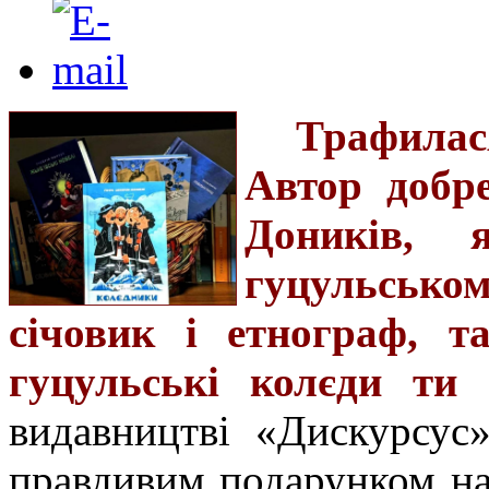
Трафилас
Автор добр
Доників, 
гуцульсько
січовик і етнограф, 
гуцульські колєди ти 
видавництві «Дискурсус»
правдивим подарунком на