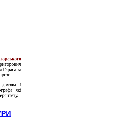
вторського
ригорович
я Гараса за
прези.
 друзям і
графа, які
ерситету.
УРИ