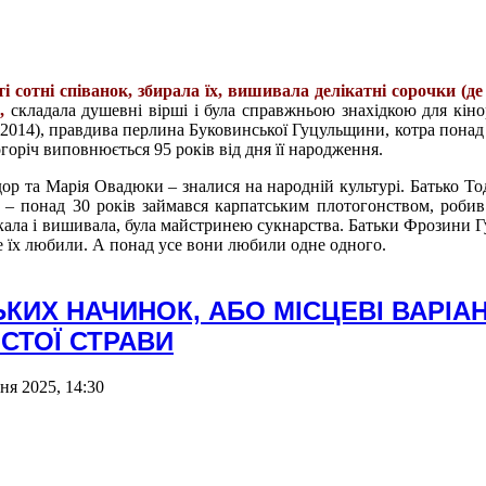
і сотні співанок, збирала їх, вишивала делікатні сорочки (де
,
складала душевні вірші і була справжньою знахідкою для кіно
2014), правдива перлина Буковинської Гуцульщини, котра понад 
горіч виповнюється 95 років від дня її народження.
ор та Марія Овадюки – зналися на народній культурі. Батько Тод
 – понад 30 років займався карпатським плотогонством, робив
ткала і вишивала, була майстринею сукнарства. Батьки Фрозини Г
же їх любили. А понад усе вони любили одне одного.
КИХ НАЧИНОК, АБО МІСЦЕВІ ВАРІА
СТОЇ СТРАВИ
ня 2025, 14:30