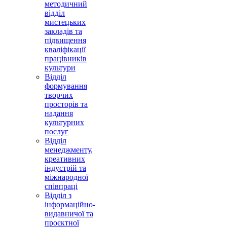
методичний
відділ
мистецьких
закладів та
підвищення
кваліфікації
працівників
культури
Відділ
формування
творчих
просторів та
надання
культурних
послуг
Відділ
менеджменту,
креативних
індустрій та
міжнародної
співпраці
Відділ з
інформаційно-
видавничої та
проєктної