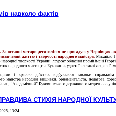
ів навколо фактів
а. За останні чотири десятиліття не пригадую у Чернівцях а
присвячений життю і творчості народного майстра.
Михайло Г
ародної творчості України, лауреат обласної премії імені Георгі
ток народного мистецтва Буковини, удостоївся такої яскравої ім
ціями і красою дійство, відбувалося завдяки справжнім
го майстра народної вишивки, орнаменталіста, педагога, хорео
Палаці "Академічний" Буковинського державного медичного унів
ПРАВДИВА СТИХІЯ НАРОДНОЇ КУЛЬТ
2025, 13:24