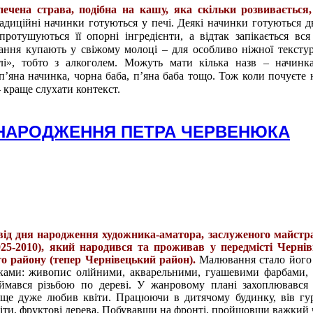
печена страва, подібна на кашу, яка скільки розвивається,
адиційні начинки готуються у печі. Деякі начинки готуються дв
ротушуються її опорні інгредієнти, а відтак запікається вся
вання купають у свіжому молоці – для особливо ніжної тексту
лі», тобто з алкоголем. Можуть мати кілька назв – начинк
п’яна начинка, чорна баба, п’яна баба тощо. Тож коли почуєте н
– краще слухати контекст.
Я НАРОДЖЕННЯ ПЕТРА ЧЕРВЕНЮКА
від дня народження художника-аматора, заслуженого майстр
5-2010), який народився та проживав у передмісті Чернівц
о району (тепер Чернівецький район).
Малювання стало його
іками: живопис олійними, акварельними, гуашевими фарбами,
аймався різьбою по дереві. У жанровому плані захоплювався
ще дуже любив квіти. Працюючи в дитячому будинку, вів гу
квіти, фруктові дерева. Побувавши на фронті, пройшовши важкий 