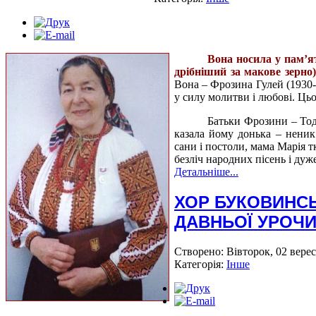
Вона носила у пам’ят
дрібніший за макове зерно)
Вона – Фрозина Гулей (1930-
у силу молитви і любові. Цьо
Батьки Фрозини – Тод
казала йому донька – неник
сани і постоли, мама Марія 
безліч народних пісень і ду
Детальніше...
ХОР БУКОВИНСЬ
ДАВНЬОЇ УРОЧИ
Створено: Вівторок, 02 верес
Категорія:
Інше