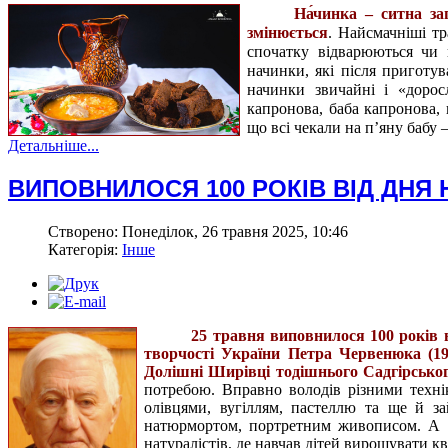
На́чинка – ситна за
змінюється
. Найсмачніші тр
спочатку відварюються чи п
начинки, які після приготу
начинки звичайні і «дорос
капронова, баба капронова, 
що всі чекали на п’яну бабу 
Детальніше...
ВИПОВНИЛОСЯ 100 РОКІВ ВІД ДН
Створено: Понеділок, 26 травня 2025, 10:46
Категорія:
Інше
25 травня виповнилося 100 років 
творчості України Петра Червенюка (192
Долішні Ширівці тодішнього Садгірськог
потребою. Вправно володів різними техн
олівцями, вугіллям, пастеллю та ще й з
натюрмортом, портретним живописом. А 
натуралістів, де навчав дітей вирощувати 