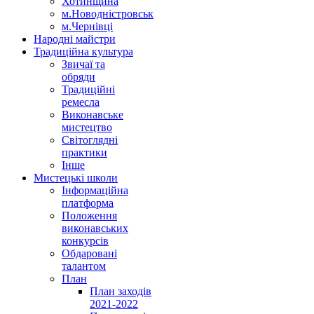
Хотинщина
м.Новодністровськ
м.Чернівці
Народні майстри
Традиційна культура
Звичаї та
обряди
Традиційні
ремесла
Виконавське
мистецтво
Світоглядні
практики
Інше
Мистецькі школи
Інформаційна
платформа
Положення
виконавських
конкурсів
Обдаровані
талантом
План
План заходів
2021-2022