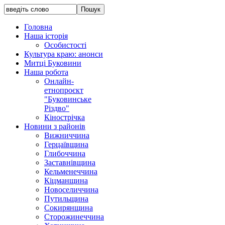
Головна
Наша історія
Особистості
Культура краю: анонси
Митці Буковини
Наша робота
Онлайн-
етнопроєкт
"Буковинське
Різдво"
Кінострічка
Новини з районів
Вижниччина
Герцаївщина
Глибоччина
Заставнівщина
Кельменеччина
Кіцманщина
Новоселиччина
Путильщина
Сокирянщина
Сторожинеччина