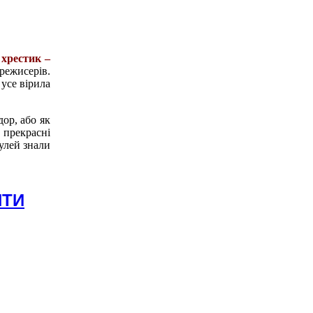
 хрестик –
режисерів.
усе вірила
ор, або як
 прекрасні
улей знали
НТИ