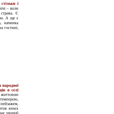
 стільки і
ічі – коли
 страва. Є
ри. А ще є
а, начинка
а гостині,
а народної
ів в селі
 життєвою
 темперою,
 пейзажем,
рток юних
час хвороб