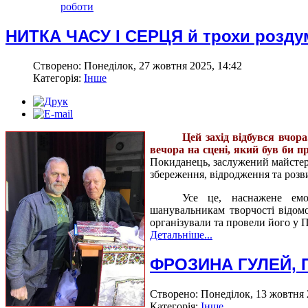
роботи
НИТКА ЧАСУ І СЕРЦЯ й трохи роздум
Створено: Понеділок, 27 жовтня 2025, 14:42
Категорія:
Інше
Цей захід відбувся вчор
вечора на сцені, який був би 
Покиданець, заслужений майстер н
збереження, відродження та розви
Усе це, наснажене емо
шанувальникам творчості відомо
організували та провели його у 
Детальніше...
ФРОЗИНА ГУЛЕЙ, 
Створено: Понеділок, 13 жовтня 
Категорія:
Інше