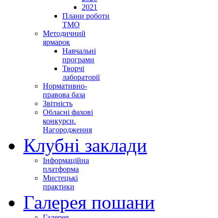
2021
Плани роботи
ТМО
Методичний
ярмарок
Навчальні
програми
Творчі
лабораторії
Нормативно-
правова база
Звітність
Обласні фахові
конкурси.
Нагородження
Клубні заклади
Інформаційна
платформа
Мистецькі
практики
Галерея пошани
Галерея