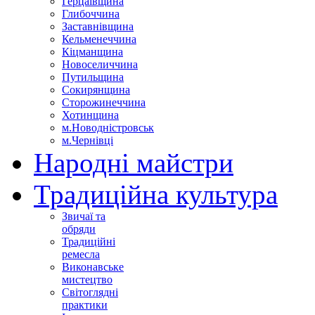
Герцаївщина
Глибоччина
Заставнівщина
Кельменеччина
Кіцманщина
Новоселиччина
Путильщина
Сокирянщина
Сторожинеччина
Хотинщина
м.Новодністровськ
м.Чернівці
Народні майстри
Традиційна культура
Звичаї та
обряди
Традиційні
ремесла
Виконавське
мистецтво
Світоглядні
практики