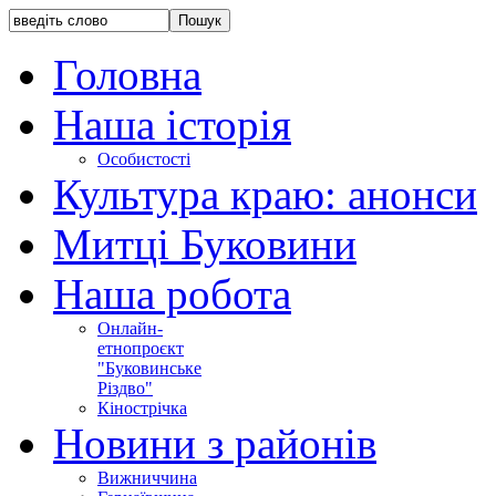
Головна
Наша історія
Особистості
Культура краю: анонси
Митці Буковини
Наша робота
Онлайн-
етнопроєкт
"Буковинське
Різдво"
Кінострічка
Новини з районів
Вижниччина