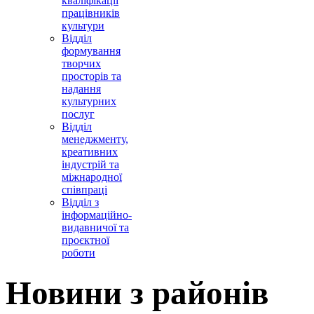
кваліфікації
працівників
культури
Відділ
формування
творчих
просторів та
надання
культурних
послуг
Відділ
менеджменту,
креативних
індустрій та
міжнародної
співпраці
Відділ з
інформаційно-
видавничої та
проєктної
роботи
Новини з районів