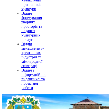
кваліфікації
працівників
культури
Відділ
формування
творчих
просторів та
надання
культурних
послуг
Відділ
менеджменту,
креативних
індустрій та
міжнародної
співпраці
Відділ з
інформаційно-
видавничої та
проєктної
роботи