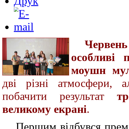
Червень
особливі 
моушн мул
дві різні атмосфери, 
побачити результат
т
великому екрані
.
Першим відбувся прем’