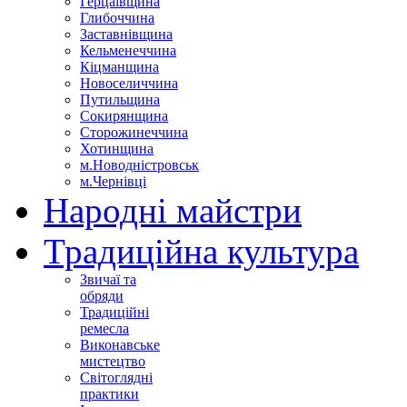
Герцаївщина
Глибоччина
Заставнівщина
Кельменеччина
Кіцманщина
Новоселиччина
Путильщина
Сокирянщина
Сторожинеччина
Хотинщина
м.Новодністровськ
м.Чернівці
Народні майстри
Традиційна культура
Звичаї та
обряди
Традиційні
ремесла
Виконавське
мистецтво
Світоглядні
практики