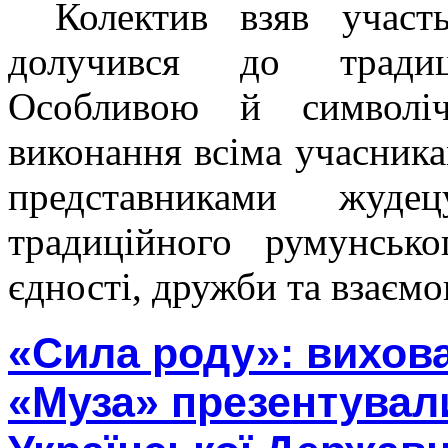
Колектив взяв участ
долучився до традиц
Особливою й символі
виконання всіма учасника
представниками жуд
традиційного румунсь
єдності, дружби та взаєм
«Сила роду»: вихова
«Муза» презентували