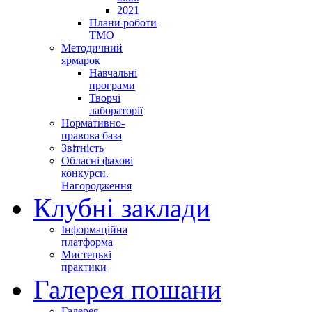
2021
Плани роботи
ТМО
Методичний
ярмарок
Навчальні
програми
Творчі
лабораторії
Нормативно-
правова база
Звітність
Обласні фахові
конкурси.
Нагородження
Клубні заклади
Інформаційна
платформа
Мистецькі
практики
Галерея пошани
Галерея