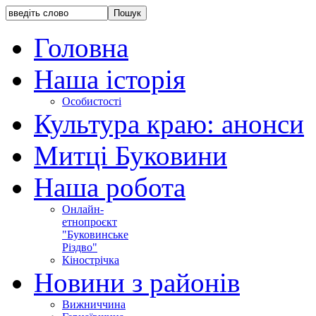
Головна
Наша історія
Особистості
Культура краю: анонси
Митці Буковини
Наша робота
Онлайн-
етнопроєкт
"Буковинське
Різдво"
Кінострічка
Новини з районів
Вижниччина