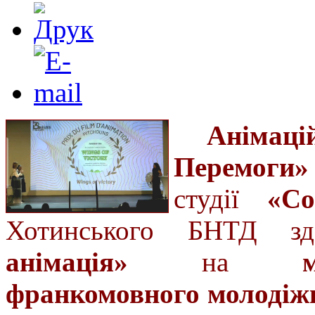
Аніма
Перемоги»
студії
«Co
Хотинського БНТД з
анімація»
на
франкомовного молодіжн