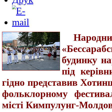
Народ
«Бессараб
будинку на
під керів
гідно представив Хотин
фольклорному фестивал
місті Кимпулунг-Молдов