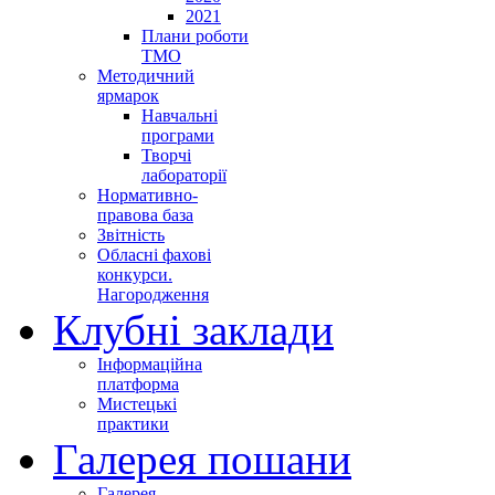
2021
Плани роботи
ТМО
Методичний
ярмарок
Навчальні
програми
Творчі
лабораторії
Нормативно-
правова база
Звітність
Обласні фахові
конкурси.
Нагородження
Клубні заклади
Інформаційна
платформа
Мистецькі
практики
Галерея пошани
Галерея