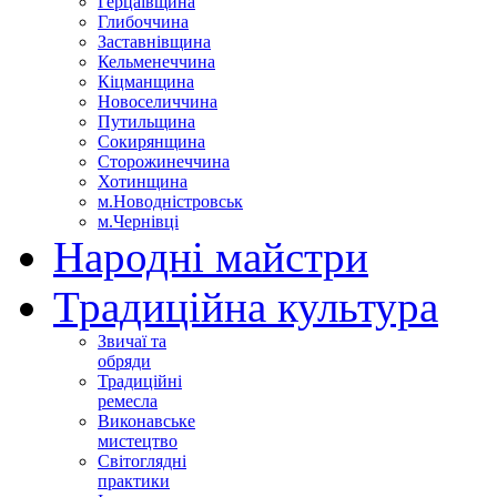
Герцаївщина
Глибоччина
Заставнівщина
Кельменеччина
Кіцманщина
Новоселиччина
Путильщина
Сокирянщина
Сторожинеччина
Хотинщина
м.Новодністровськ
м.Чернівці
Народні майстри
Традиційна культура
Звичаї та
обряди
Традиційні
ремесла
Виконавське
мистецтво
Світоглядні
практики