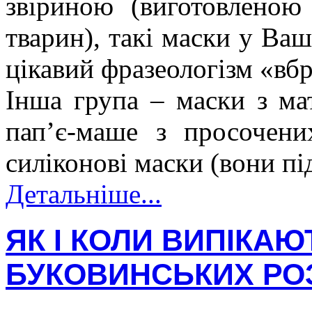
звіриною (виготовленою
тварин), такі маски у Ва
цікавий фразеологізм «вбр
Інша група – маски з мат
пап’є-маше з просочени
силіконові маски (вони пі
Детальніше...
ЯК І КОЛИ ВИПІКАЮ
БУКОВИНСЬКИХ РО