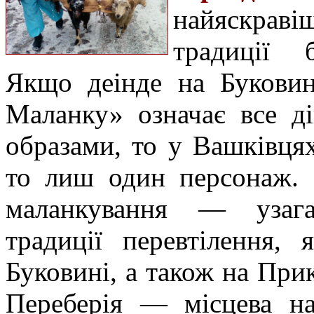
найяскрав
традиції б
Якщо деінде на Буковин
Маланку» означає все ді
образами, то у Вашківця
то лиш один персонаж. 
маланкування — узага
традиції перевтілення,
Буковині, а також на Прик
Переберія — місцева на