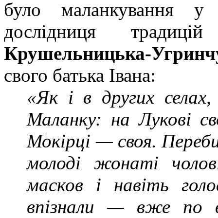
було маланкування у
дослідниця традиц
Крушельницька-Угринч
свого батька Івана:
«Як і в других селах
Маланку: на Лукові св
Мокірці — своя. Переби
молоді жонаті чоло
масков і навіть гол
впізнали — вже по 