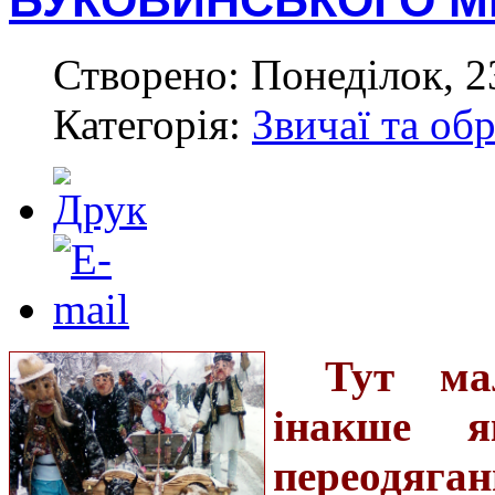
БУКОВИНСЬКОГО М
Створено: Понеділок, 2
Категорія:
Звичаї та об
Тут ма
інакше я
переодяган