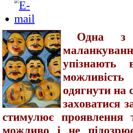
Одна з 
маланкува
упізнають 
можливіст
одягнути на 
заховатися з
стимулює проявлення 
можливо і не підозрю