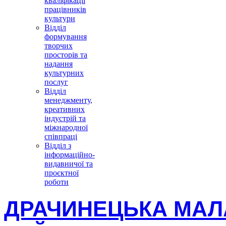
кваліфікації
працівників
культури
Відділ
формування
творчих
просторів та
надання
культурних
послуг
Відділ
менеджменту,
креативних
індустрій та
міжнародної
співпраці
Відділ з
інформаційно-
видавничої та
проєктної
роботи
ДРАЧИНЕЦЬКА МАЛ