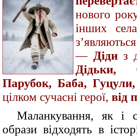
перевертає
нового року
інших села
з’являютьс
—
Діди
з д
Дідьки, 
Парубок, Баба, Гуцули
цілком сучасні герої,
від 
Маланкування, як і с
образи відходять в іст