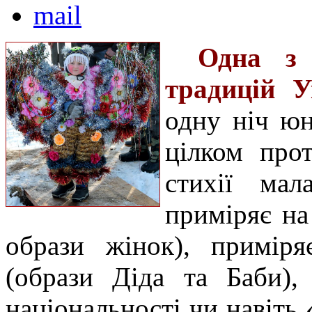
Одна з 
традицій 
одну ніч юн
цілком про
стихії мал
приміряє на
образи жінок), примір
(образи Діда та Баби),
національності чи навіть 