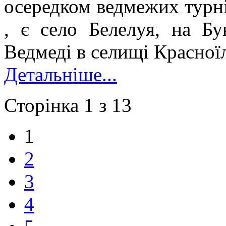
осередком ведмежих турнір
, є село Белелуя, на Б
Ведмеді в селищі Красноїл
Детальніше...
Сторінка 1 з 13
1
2
3
4