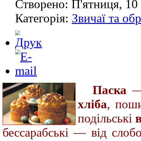
Створено: П'ятниця, 10 
Категорія:
Звичаї та об
Паска
—
хліба
, пош
подільські
бессарабські — від слоб