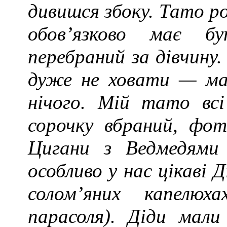
дивишся збоку. Тато р
обов’язково має б
перебраний за дівчин
дуже не ховати — маю
нічого. Мій тато вс
сорочку вбраний, фот
Цигани з Ведмедями 
особливо у нас цікаві 
солом’яних капелюх
парасоля). Діди мали