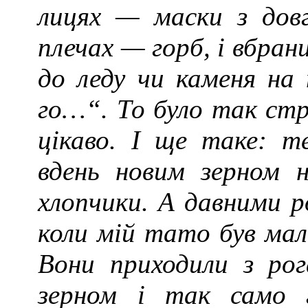
лицях — маски з дов
плечах — горб, і вбран
до леду чи каменя на п
го…“. То було так ст
цікаво. І ще таке: т
вдень новим зерном н
хлопчики. А давними р
коли мій тато був мал
Вони приходили з рог
зерном і так само 