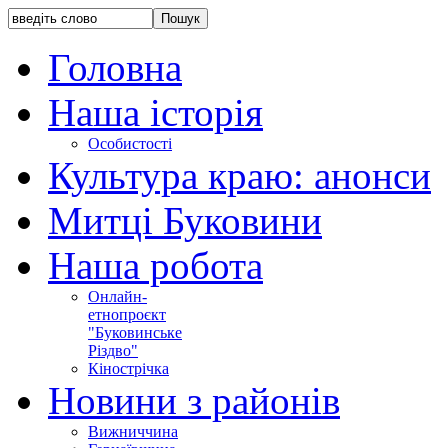
Головна
Наша історія
Особистості
Культура краю: анонси
Митці Буковини
Наша робота
Онлайн-
етнопроєкт
"Буковинське
Різдво"
Кінострічка
Новини з районів
Вижниччина