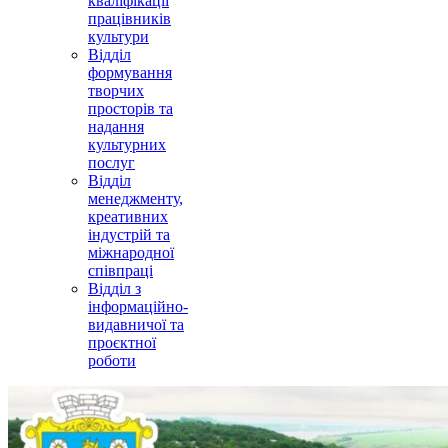
кваліфікації
працівників
культури
Відділ
формування
творчих
просторів та
надання
культурних
послуг
Відділ
менеджменту,
креативних
індустрій та
міжнародної
співпраці
Відділ з
інформаційно-
видавничої та
проєктної
роботи