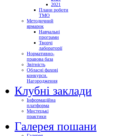
2021
Плани роботи
ТМО
Методичний
ярмарок
Навчальні
програми
Творчі
лабораторії
Нормативно-
правова база
Звітність
Обласні фахові
конкурси.
Нагородження
Клубні заклади
Інформаційна
платформа
Мистецькі
практики
Галерея пошани
Галерея