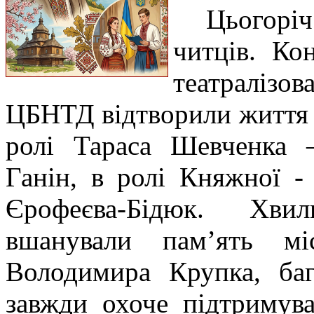
Цьогорі
читців. Ко
театралізо
ЦБНТД відтворили життя 
ролі Тараса Шевченка 
Ганін, в ролі Княжної 
Єрофеєва-Бідюк. Хви
вшанували пам’ять міс
Володимира Крупка, баг
завжди охоче підтримува