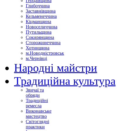
Герцаївщина
Глибоччина
Заставнівщина
Кельменеччина
Кіцманщина
Новоселиччина
Путильщина
Сокирянщина
Сторожинеччина
Хотинщина
м.Новодністровськ
м.Чернівці
Народні майстри
Традиційна культура
Звичаї та
обряди
Традиційні
ремесла
Виконавське
мистецтво
Світоглядні
практики