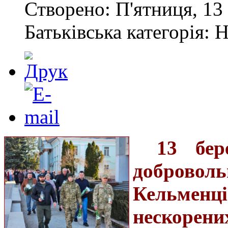
Створено: П'ятниця, 13 
Батьківська категорія: 
13 бер
добровол
Кельменц
нескорен