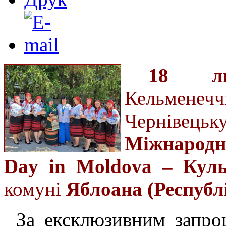
18 ли
Кельмене
Чернівець
Міжнародн
Day in Moldova – Куль
комуні
Яблоана (Республ
За ексклюзивним запро