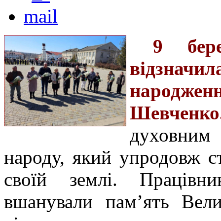
9 бер
відзнач
народжен
Шевченко
духовним
народу, який упродовж с
своїй землі.
Працівн
вшанували пам’ять Вели