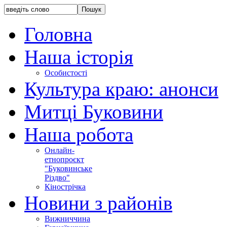
Головна
Наша історія
Особистості
Культура краю: анонси
Митці Буковини
Наша робота
Онлайн-
етнопроєкт
"Буковинське
Різдво"
Кінострічка
Новини з районів
Вижниччина