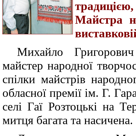
традиціє
Майстра н
виставковій
Михайло Григорович
майстер народної творчос
спілки майстрів народно
обласної премії ім. Г. Га
селі Гаї Розтоцькі на Те
митця багата та насичена.