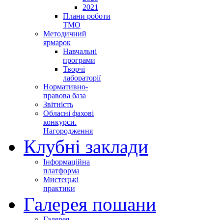
2021
Плани роботи
ТМО
Методичний
ярмарок
Навчальні
програми
Творчі
лабораторії
Нормативно-
правова база
Звітність
Обласні фахові
конкурси.
Нагородження
Клубні заклади
Інформаційна
платформа
Мистецькі
практики
Галерея пошани
Галерея