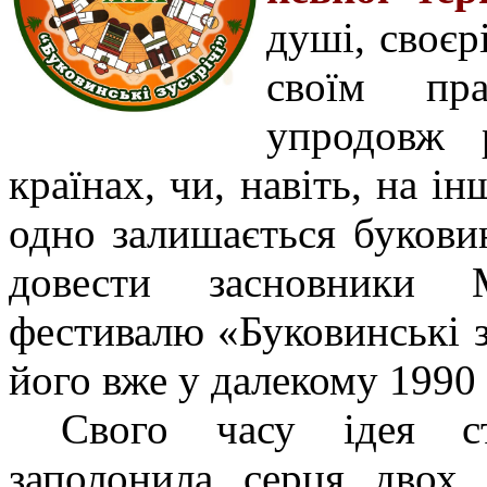
душі, своєрі
своїм пр
упродовж 
країнах, чи, навіть, на і
одно залишається букови
довести засновники М
фестивалю «Буковинські з
його вже у далекому 1990 
Свого часу ідея ст
заполонила серця двох