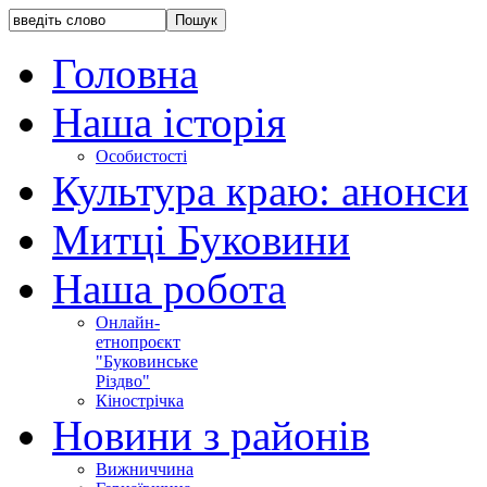
Головна
Наша історія
Особистості
Культура краю: анонси
Митці Буковини
Наша робота
Онлайн-
етнопроєкт
"Буковинське
Різдво"
Кінострічка
Новини з районів
Вижниччина