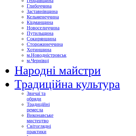
Герцаївщина
Глибоччина
Заставнівщина
Кельменеччина
Кіцманщина
Новоселиччина
Путильщина
Сокирянщина
Сторожинеччина
Хотинщина
м.Новодністровськ
м.Чернівці
Народні майстри
Традиційна культура
Звичаї та
обряди
Традиційні
ремесла
Виконавське
мистецтво
Світоглядні
практики