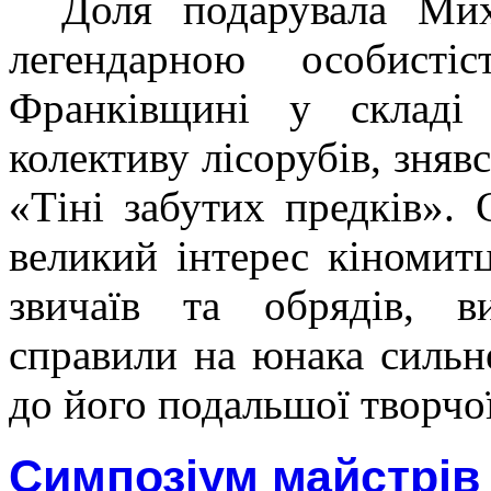
Доля подарувала Мих
легендарною особист
Франківщині у складі 
колективу лісорубів, зняв
«Тіні забутих предків».
великий інтерес кіномит
звичаїв та обрядів, в
справили на юнака сильн
до його подальшої творчої
Симпозіум майстрів