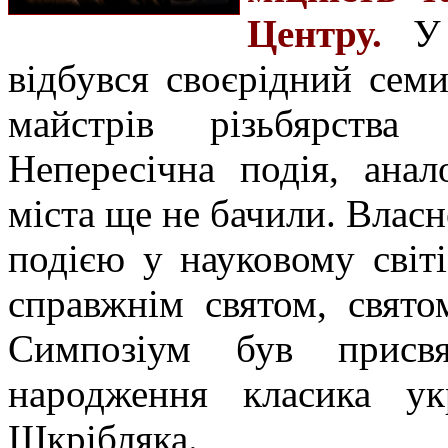
Центру.
У т
відбувся своєрідний се
майстрів різьбярств
Непересічна подія, анал
міста ще не бачили. Власн
подією у науковому світ
справжнім святом, свято
Симпозіум був присв
народження класика укр
Шкрібляка.