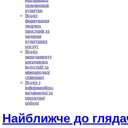
кваліфікації
працівників
культури
Відділ
формування
творчих
просторів та
надання
культурних
послуг
Відділ
менеджменту,
креативних
індустрій та
міжнародної
співпраці
Відділ з
інформаційно-
видавничої та
проєктної
роботи
Найближче до гляда