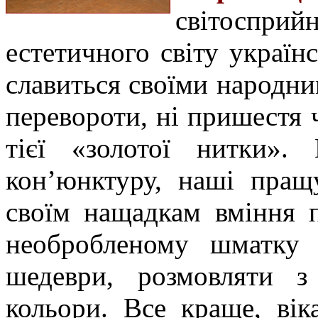
світосприйн
естетичного світу україн
славиться своїми народни
перевороти, ні пришестя 
тієї «золотої нитки».
кон’юнктуру, наші пращ
своїм нащадкам вміння 
необробленому шматку 
шедеври, розмовляти з
кольори.
Все краще, вік