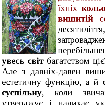
їхніх
коль
вишитій с
десятилі
запровадж
перебільшен
увесь світ
багатством ціє
Але з давніх-давен виш
естетичну функцію, а й
суспільну
, коли звича
утверджує і надихає у