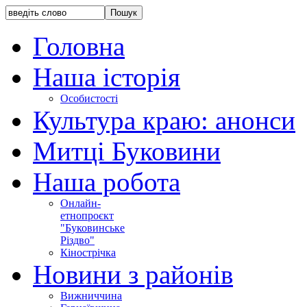
Головна
Наша історія
Особистості
Культура краю: анонси
Митці Буковини
Наша робота
Онлайн-
етнопроєкт
"Буковинське
Різдво"
Кінострічка
Новини з районів
Вижниччина