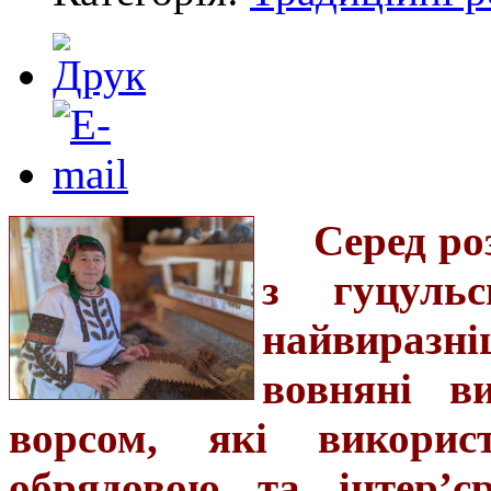
Серед ро
з гуцуль
найвиразн
вовняні в
ворсом, які викорис
обрядовою та інтер’є