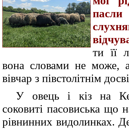
мої рі
пасли 
слухн
відчув
ти її 
вона словами не може, а
вівчар з півстолітнім дос
У овець і кіз на Ке
соковиті пасовиська що н
рівнинних видолинках. Де