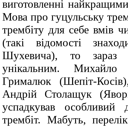
виготовленні найкращими 
Мова про гуцульську трем
трембіту для себе вмів ч
(такі відомості знах
Шухевича), то зараз 
унікальним. Михайло 
Грималюк (Шепіт-Косів)
Андрій Столащук (Явор
успадкував особливий 
трембіт. Мабуть, перелі