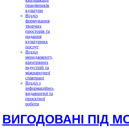
кваліфікації
працівників
культури
Відділ
формування
творчих
просторів та
надання
культурних
послуг
Відділ
менеджменту,
креативних
індустрій та
міжнародної
співпраці
Відділ з
інформаційно-
видавничої та
проєктної
роботи
ВИГОДОВАНІ ПІД 