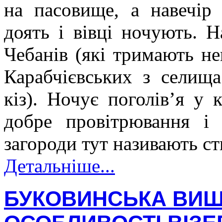
на пасовище, а навечір 
доять і вівці ночують. 
Чебанів (які тримають не
Карабчієвських з селищ
кіз). Ночує поголів’я у 
добре провітрювання і 
загороди тут називають с
Детальніше...
БУКОВИНСЬКА ВИШ