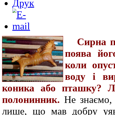
Сирна п
поява йог
коли опус
воду і ви
коника або пташку? Ле
полонинник.
Не знаємо, 
лише, що мав добру уяв