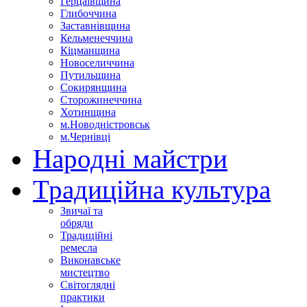
Герцаївщина
Глибоччина
Заставнівщина
Кельменеччина
Кіцманщина
Новоселиччина
Путильщина
Сокирянщина
Сторожинеччина
Хотинщина
м.Новодністровськ
м.Чернівці
Народні майстри
Традиційна культура
Звичаї та
обряди
Традиційні
ремесла
Виконавське
мистецтво
Світоглядні
практики