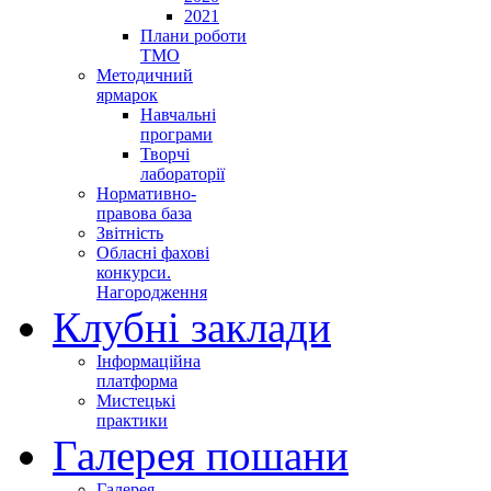
2021
Плани роботи
ТМО
Методичний
ярмарок
Навчальні
програми
Творчі
лабораторії
Нормативно-
правова база
Звітність
Обласні фахові
конкурси.
Нагородження
Клубні заклади
Інформаційна
платформа
Мистецькі
практики
Галерея пошани
Галерея