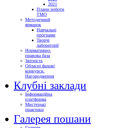
2021
Плани роботи
ТМО
Методичний
ярмарок
Навчальні
програми
Творчі
лабораторії
Нормативно-
правова база
Звітність
Обласні фахові
конкурси.
Нагородження
Клубні заклади
Інформаційна
платформа
Мистецькі
практики
Галерея пошани
Галерея