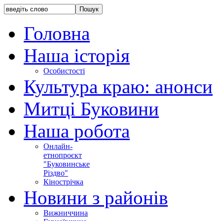
Головна
Наша історія
Особистості
Культура краю: анонси
Митці Буковини
Наша робота
Онлайн-
етнопроєкт
"Буковинське
Різдво"
Кінострічка
Новини з районів
Вижниччина