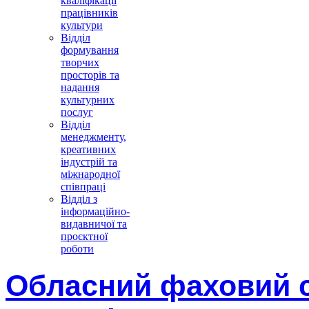
кваліфікації
працівників
культури
Відділ
формування
творчих
просторів та
надання
культурних
послуг
Відділ
менеджменту,
креативних
індустрій та
міжнародної
співпраці
Відділ з
інформаційно-
видавничої та
проєктної
роботи
Oбласний фаховий с