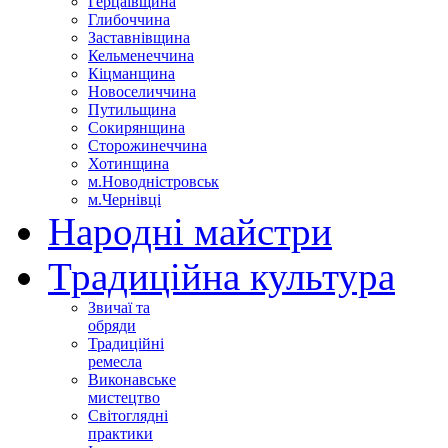
Герцаївщина
Глибоччина
Заставнівщина
Кельменеччина
Кіцманщина
Новоселиччина
Путильщина
Сокирянщина
Сторожинеччина
Хотинщина
м.Новодністровськ
м.Чернівці
Народні майстри
Традиційна культура
Звичаї та
обряди
Традиційні
ремесла
Виконавське
мистецтво
Світоглядні
практики