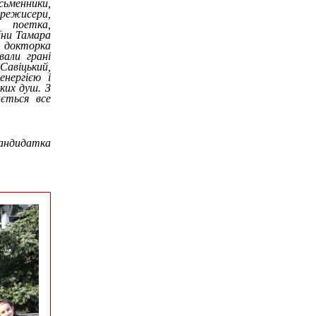
ьменники,
 режисери,
: поетка,
їни Тамара
 докторка
вали грані
Савіцький,
нергією і
ких душ. З
ється все
кандидатка