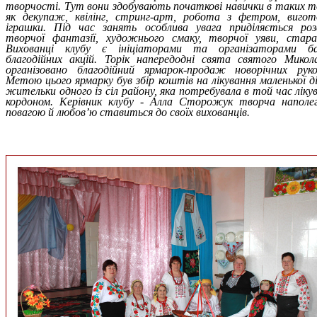
творчості. Тут вони здобувають початкові навички в таких те
як декупаж, квілінг, стринг-арт, робота з фетром, вигот
іграшки. Під час занять особлива увага приділяється роз
творчої фантазії, художнього смаку, творчої уяви, стара
Вихованці клубу є ініціаторами та організаторами ба
благодійних акцій. Торік напередодні свята святого Микол
організовано благодійний ярмарок-продаж новорічних руко
Метою цього ярмарку був збір коштів на лікування маленької д
жительки одного із сіл району, яка потребувала в той час ліку
кордоном. Керівник клубу - Алла Сторожук творча наполег
повагою й любов’ю ставиться до своїх вихованців.