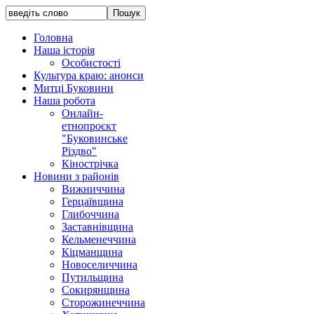
Головна
Наша історія
Особистості
Культура краю: анонси
Митці Буковини
Наша робота
Онлайн-
етнопроєкт
"Буковинське
Різдво"
Кінострічка
Новини з районів
Вижниччина
Герцаївщина
Глибоччина
Заставнівщина
Кельменеччина
Кіцманщина
Новоселиччина
Путильщина
Сокирянщина
Сторожинеччина