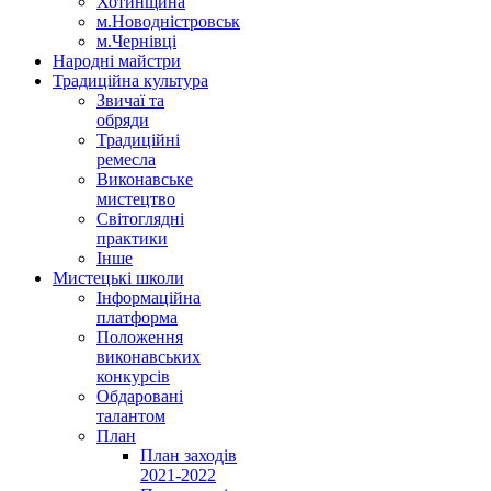
Хотинщина
м.Новодністровськ
м.Чернівці
Народні майстри
Традиційна культура
Звичаї та
обряди
Традиційні
ремесла
Виконавське
мистецтво
Світоглядні
практики
Інше
Мистецькі школи
Інформаційна
платформа
Положення
виконавських
конкурсів
Обдаровані
талантом
План
План заходів
2021-2022