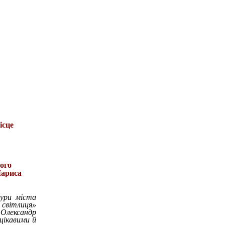
ісце
ого
Лариса
ури міста
світлиця»
 Олександр
цікавими й