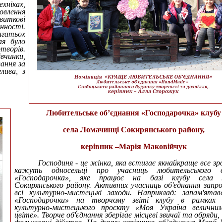
хніках,
овлення
виткові
нності.
гатьох
ая було
творів.
івчинки,
вання за
лива, з
Любительське об’єднання «Господарочка» клубу
села Ломачинці Сокирянського району,
керівник –Марія Маковійчук
Господиня - це жінка, яка встигає якнайкраще все зр
кажуть односельці про учасниць любительського о
«Господарочка», яке працює на базі клубу села 
Сокирянського району. Активних учасниць об'єднання зап
всі культурно-мистецькі заходи. Наприклад: запам'ята
«Господарочки» на творчому звіті клубу в рамках 
культурно-мистецького проєкту «Моя Україна велични
цвіте». Творче об'єднання зберігає місцеві звичаї та обряди