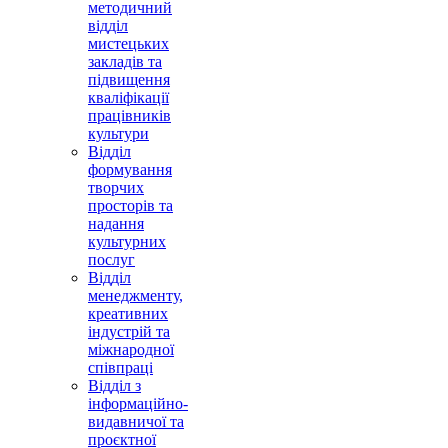
методичний
відділ
мистецьких
закладів та
підвищення
кваліфікації
працівників
культури
Відділ
формування
творчих
просторів та
надання
культурних
послуг
Відділ
менеджменту,
креативних
індустрій та
міжнародної
співпраці
Відділ з
інформаційно-
видавничої та
проєктної