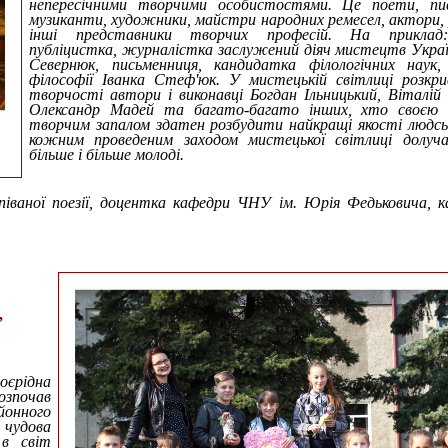
непересічними творчими особистостями. Це поети, пис
музиканти, художники, майстри народних ремесел, актори,
інші представники творчих професій. На приклад
публіцистка, журналістка заслужений діяч мистецтв Укра
Севернюк, письменниця, кандидатка філологічних наук,
філософії Іванка Стеф'юк. У мистецькій світлиці розкри
творчості автори і виконавці Богдан Ільницький, Віталій 
Олександр Мадей та багато-багато інших, хто своєю е
творчим запалом здатен розбудити найкращі якості людсь
кожним проведеним заходом мистецької світлиці долуча
більше і більше молоді.
співаної поезії, доцентка кафедри ЧНУ ім. Юрія Федьковича, 
,
оєрідна
озпочав
йонного
 чудова
 в світ