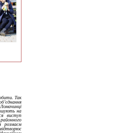
обити. Так
б’єднання
Ломачинці
рошують на
вся виступ
районного
м розмаєм
, відтворює