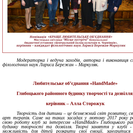
Модераторка і ведуча заходів, авторка і виконавиця 
філологічних наук Лариса Бережан – Маркуляк.
Любительське об’єднання «HandMade»
Глибоцького районного будинку творчості та дозвілля
керівник – Алла Сторожук
Творчість для дитини – це безмежний світ розвитку, св
арт терапія. Саме на таких засадах у лютому 2017 року р
свою роботу клуб за інтересом «HandMade» Глибоцького ра
будинку творчості та дозвілля. Творчі заняття у клубі -
можливість для дітей розкрити свої емоції, зануритися