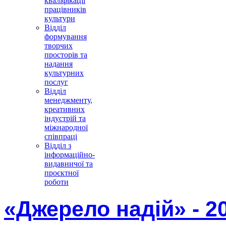
кваліфікації
працівників
культури
Відділ
формування
творчих
просторів та
надання
культурних
послуг
Відділ
менеджменту,
креативних
індустрій та
міжнародної
співпраці
Відділ з
інформаційно-
видавничої та
проєктної
роботи
«Джерело надій» - 2