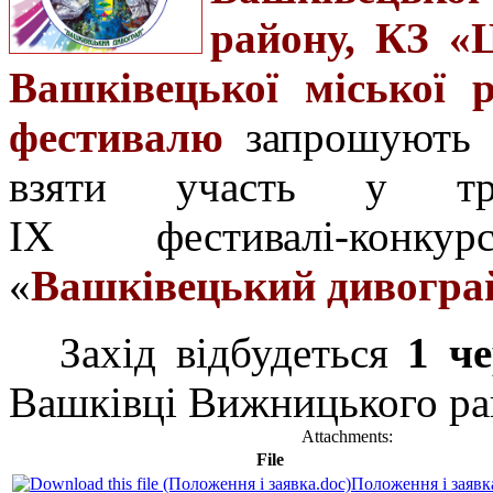
району, КЗ «
Вашківецької міської 
фестивалю
запрошують д
взяти участь у тра
IX
фестивалі-конк
«
Вашківецький дивогра
Захід
відбудеться
1 ч
Вашківці Вижницького рай
Attachments:
File
Положення і заявк