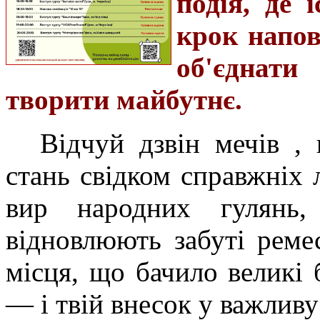
подія, де 
крок напов
об'єднати
творити майбутнє.
Відчуй дзвін мечів ,
стань свідком справжніх 
вир народних гулянь,
відновлюють забуті реме
місця, що бачило великі 
— і твій внесок у важливу