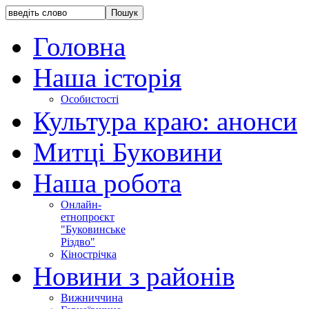
Головна
Наша історія
Особистості
Культура краю: анонси
Митці Буковини
Наша робота
Онлайн-
етнопроєкт
"Буковинське
Різдво"
Кінострічка
Новини з районів
Вижниччина