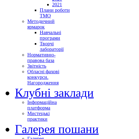
2021
Плани роботи
ТМО
Методичний
ярмарок
Навчальні
програми
Творчі
лабораторії
Нормативно-
правова база
Звітність
Обласні фахові
конкурси.
Нагородження
Клубні заклади
Інформаційна
платформа
Мистецькі
практики
Галерея пошани
Галерея