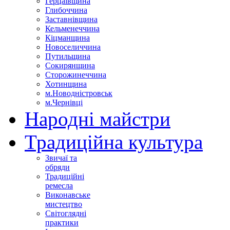
Герцаївщина
Глибоччина
Заставнівщина
Кельменеччина
Кіцманщина
Новоселиччина
Путильщина
Сокирянщина
Сторожинеччина
Хотинщина
м.Новодністровськ
м.Чернівці
Народні майстри
Традиційна культура
Звичаї та
обряди
Традиційні
ремесла
Виконавське
мистецтво
Світоглядні
практики