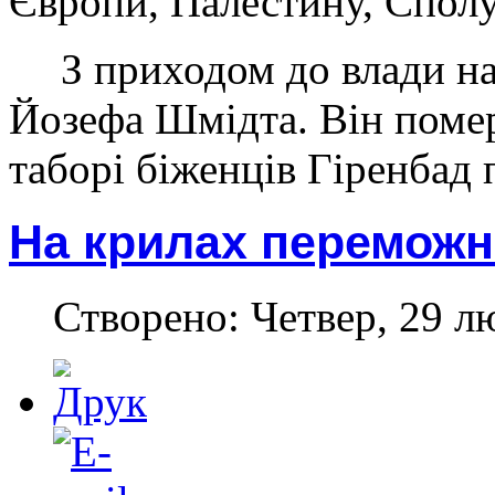
Європи, Палестину, Спол
З приходом до влади н
Йозефа Шмідта. Він помер
таборі біженців Гіренбад
На крилах переможн
Створено: Четвер, 29 л