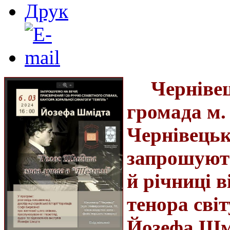
Чернівец
громада м.
Чернівецьк
запрошують
й річниці 
тенора сві
Йозефа Шм