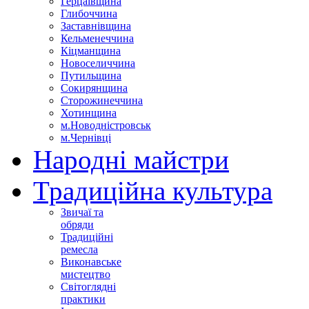
Герцаївщина
Глибоччина
Заставнівщина
Кельменеччина
Кіцманщина
Новоселиччина
Путильщина
Сокирянщина
Сторожинеччина
Хотинщина
м.Новодністровськ
м.Чернівці
Народні майстри
Традиційна культура
Звичаї та
обряди
Традиційні
ремесла
Виконавське
мистецтво
Світоглядні
практики