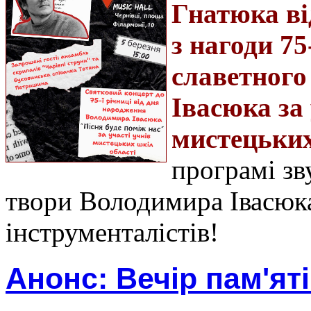
Гнатюка ві
з нагоди 7
славетног
Івасюка за
мистецьких
програмі з
твори Володимира Івасюка 
інструменталістів!
Анонс: Вечір пам'ят