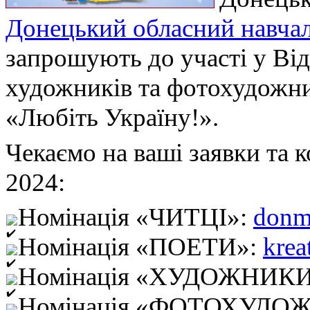
Донецький обласний навча
запрошують до участі у Від
художників та фотохудожн
«Любіть Україну!».
Чекаємо на ваші заявки та 
2024:
Номінація «ЧИТЦІ»:
donm
Номінація «ПОЕТИ»:
kre
Номінація «ХУДОЖНИК
Номінація «ФОТОХУДО