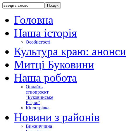
Головна
Наша історія
Особистості
Культура краю: анонси
Митці Буковини
Наша робота
Онлайн-
етнопроєкт
"Буковинське
Різдво"
Кінострічка
Новини з районів
Вижниччина