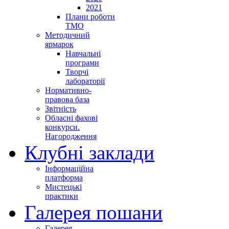
2021
Плани роботи
ТМО
Методичний
ярмарок
Навчальні
програми
Творчі
лабораторії
Нормативно-
правова база
Звітність
Обласні фахові
конкурси.
Нагородження
Клубні заклади
Інформаційна
платформа
Мистецькі
практики
Галерея пошани
Галерея