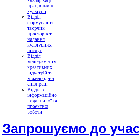
кваліфікації
працівників
культури
Відділ
формування
творчих
просторів та
надання
культурних
послуг
Відділ
менеджменту,
креативних
індустрій та
міжнародної
співпраці
Відділ з
інформаційно-
видавничої та
проєктної
роботи
Запрошуємо до участ