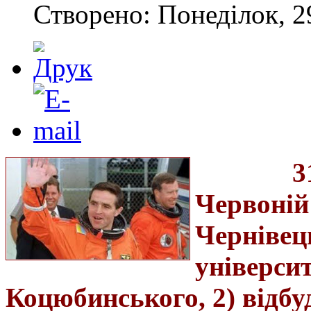
Створено: Понеділок, 29
3
Червоній
Чернівец
універси
Коцюбинського, 2) відбу