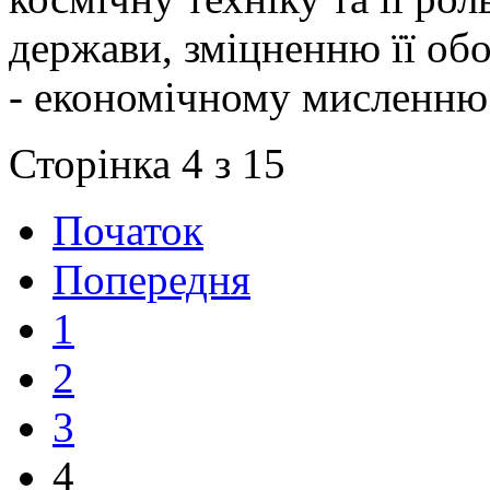
держави, зміцненню її об
- економічному мисленню
Сторінка 4 з 15
Початок
Попередня
1
2
3
4