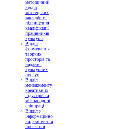
методичний
відділ
мистецьких
закладів та
підвищення
кваліфікації
працівників
культури
Відділ
формування
творчих
просторів та
надання
культурних
послуг
Відділ
менеджменту,
креативних
індустрій та
міжнародної
співпраці
Відділ з
інформаційно-
видавничої та
проєктної