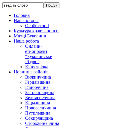
Головна
Наша історія
Особистості
Культура краю: анонси
Митці Буковини
Наша робота
Онлайн-
етнопроєкт
"Буковинське
Різдво"
Кінострічка
Новини з районів
Вижниччина
Герцаївщина
Глибоччина
Заставнівщина
Кельменеччина
Кіцманщина
Новоселиччина
Путильщина
Сокирянщина
Сторожинеччина