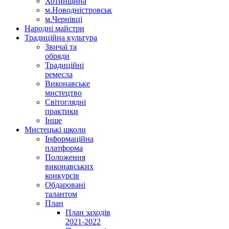
Хотинщина
м.Новодністровськ
м.Чернівці
Народні майстри
Традиційна культура
Звичаї та
обряди
Традиційні
ремесла
Виконавське
мистецтво
Світоглядні
практики
Інше
Мистецькі школи
Інформаційна
платформа
Положення
виконавських
конкурсів
Обдаровані
талантом
План
План заходів
2021-2022