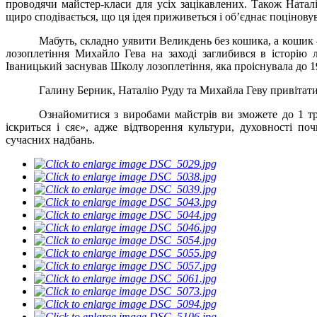
проводячи майстер-класи для усіх зацікавлених. Також Наталі
щиро сподівається, що ця ідея приживеться і об’єднає поціновув
Мабуть, складно уявити Великдень без кошика, а кошик – 
лозоплетіння Михайло Гева на заході заглибився в історію 
Іваницький заснував Школу лозоплетіння, яка проіснувала до 1
Галину Берник, Наталію Руду та Михайла Геву привітати
Ознайомитися з виробам
и майстрів
ви зможете
до 1 т
іскриться і сяє»,
адже відтворення культури, духовності поч
сучасних надбань.