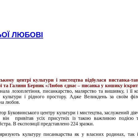
ЬОЇ ЛЮБОВІ
ькому центрі культури і мистецтва відбулася виставка-тан
ї та Галини Берник «Любов єднає – писанка у кошику іскрить
ала лозоплетіння, писанкарство, малярство та вишивку, і її к
ї культури і рідного простору. Адже Великдень за своїм фі
ьна любов.
ктор
Буковинського центру культури і мистецтва, заслужений дія
 він привітав усіх присутніх із такою важливою подією т
стра. В експозиції представлено 224 зразки.
яризують культуру писанкарства як у власних родинах, так і