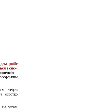
дем робіт
ся і сяє».
онцепція –
лософським
ч мистецтв
а коротко
 на загал,