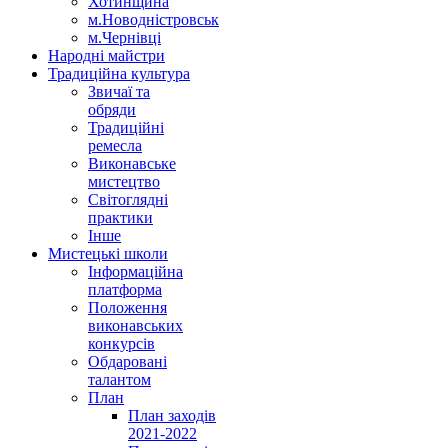
Хотинщина
м.Новодністровськ
м.Чернівці
Народні майстри
Традиційна культура
Звичаї та
обряди
Традиційні
ремесла
Виконавське
мистецтво
Світоглядні
практики
Інше
Мистецькі школи
Інформаційна
платформа
Положення
виконавських
конкурсів
Обдаровані
талантом
План
План заходів
2021-2022