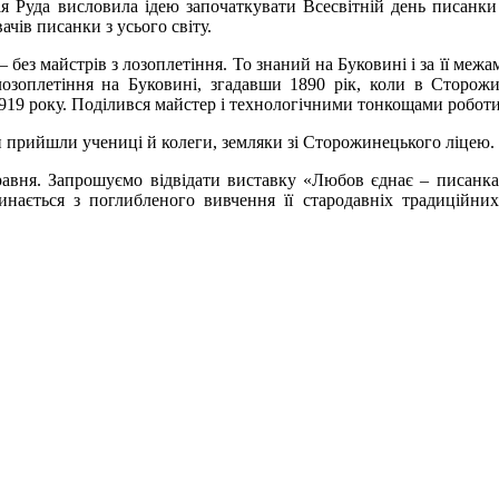
я Руда висловила ідею започаткувати Всесвітній день писанки 
ачів писанки з усього світу.
без майстрів з лозоплетіння. То знаний на Буковині і за її меж
лозоплетіння на Буковині, згадавши 1890 рік, коли в Сторож
919 року. Поділився майстер і технологічними тонкощами роботи
 прийшли учениці й колеги, земляки зі Сторожинецького ліцею.
равня
. Запрошуємо відвідати виставку
«Любов єднає – писанк
инається з поглибленого вивчення її стародавніх традиційни