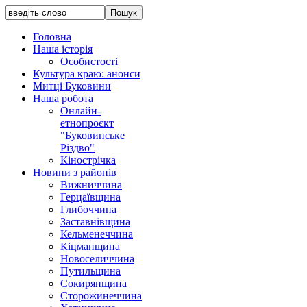
Головна
Наша історія
Особистості
Культура краю: анонси
Митці Буковини
Наша робота
Онлайн-
етнопроєкт
"Буковинське
Різдво"
Кінострічка
Новини з районів
Вижниччина
Герцаївщина
Глибоччина
Заставнівщина
Кельменеччина
Кіцманщина
Новоселиччина
Путильщина
Сокирянщина
Сторожинеччина