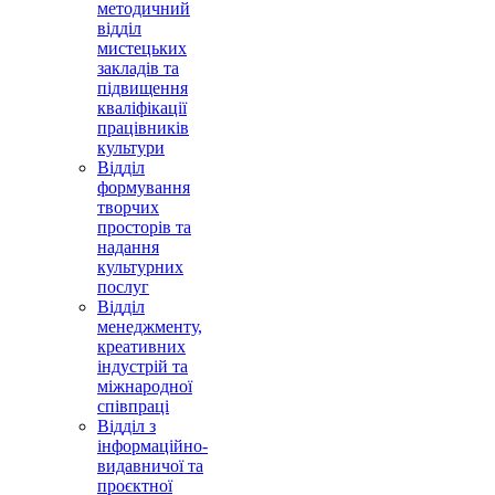
методичний
відділ
мистецьких
закладів та
підвищення
кваліфікації
працівників
культури
Відділ
формування
творчих
просторів та
надання
культурних
послуг
Відділ
менеджменту,
креативних
індустрій та
міжнародної
співпраці
Відділ з
інформаційно-
видавничої та
проєктної