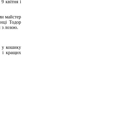
9 квітня і
ами майстер
инці Тодор
 з лозою.
а у кошику
х і кращих