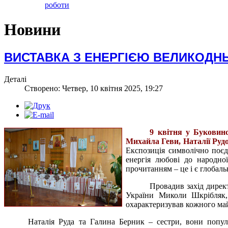
роботи
Новини
ВИСТАВКА З ЕНЕРГІЄЮ ВЕЛИКОДН
Деталі
Створено: Четвер, 10 квітня 2025, 19:27
9 квітня у Буковинс
Михайла Геви, Наталії Рудо
Експозиція символічно поєдн
енергія любові до народно
прочитанням – це і є глобал
Провадив захід дире
України Миколи Шкрібляк,
охарактеризував кожного май
Наталія Руда та Галина Берник – сестри, вони попул