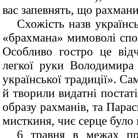
вас запевнять, що рахмани
Схожість назв українс
«брахмана» мимоволі спон
Особливо гостро це відч
легкої руки Володимира
української традиції». Са
й творили видатні постаті
образу рахманів, та Пара
мисткиня, чиє серце було 
6 травня в межах пр