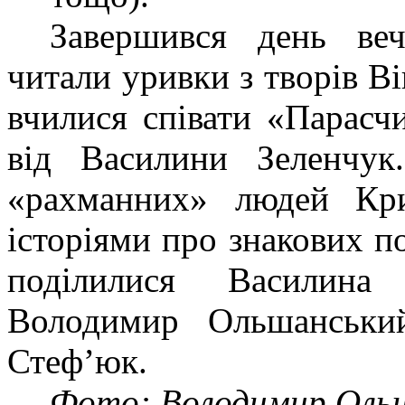
Завершився день ве
читали уривки з творів В
вчилися співати «Парасчи
від Василини Зеленчук
«рахманних» людей Кри
історіями про знакових п
поділилися Василина
Володимир Ольшанський
Стеф’юк.
Фото: Володимир Ольш