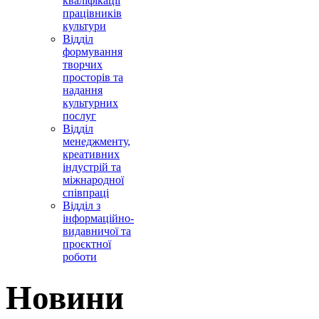
кваліфікації
працівників
культури
Відділ
формування
творчих
просторів та
надання
культурних
послуг
Відділ
менеджменту,
креативних
індустрій та
міжнародної
співпраці
Відділ з
інформаційно-
видавничої та
проєктної
роботи
Новини