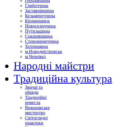
Герцаївщина
Глибоччина
Заставнівщина
Кельменеччина
Кіцманщина
Новоселиччина
Путильщина
Сокирянщина
Сторожинеччина
Хотинщина
м.Новодністровськ
м.Чернівці
Народні майстри
Традиційна культура
Звичаї та
обряди
Традиційні
ремесла
Виконавське
мистецтво
Світоглядні
практики