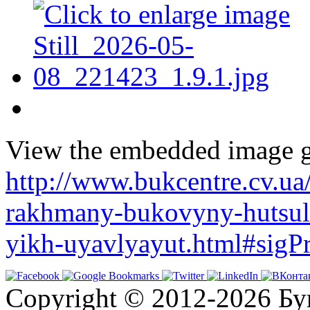
View the embedded image ga
http://www.bukcentre.cv.ua
rakhmany-bukovyny-hutsul
yikh-uyavlyayut.html#sigP
Copyright © 2012-2026 Бу