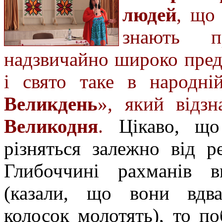
людей
, що
знають 
надзвичайно широко пред
і свято таке в народн
Великдень
», який відз
Великодня
.
Цікаво, що
різняться залежно від р
Глибоччині рахманів в
(казали, що вони вдв
колосок молотять), то п