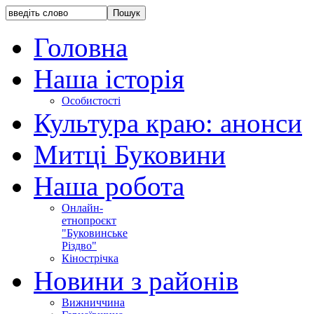
Головна
Наша історія
Особистості
Культура краю: анонси
Митці Буковини
Наша робота
Онлайн-
етнопроєкт
"Буковинське
Різдво"
Кінострічка
Новини з районів
Вижниччина