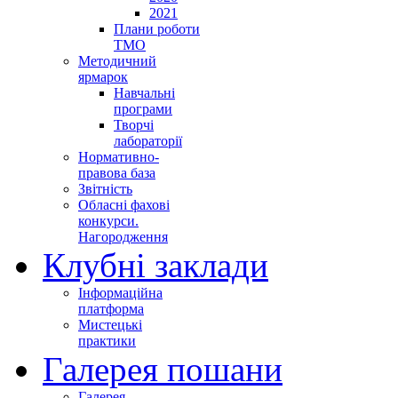
2021
Плани роботи
ТМО
Методичний
ярмарок
Навчальні
програми
Творчі
лабораторії
Нормативно-
правова база
Звітність
Обласні фахові
конкурси.
Нагородження
Клубні заклади
Інформаційна
платформа
Мистецькі
практики
Галерея пошани
Галерея