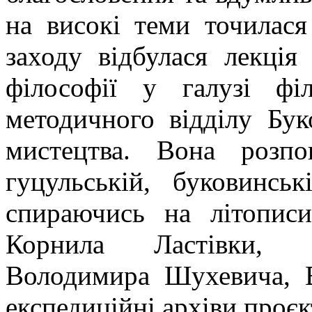
на високі теми точилас
заходу відбулася лекці
філософії у галузі філ
методичного відділу Бук
мистецтва. Вона розп
гуцульській, буковинськ
спираючись на літописи
Корнила Ластівки, П
Володимира Шухевича, В
експедиційні архіви проє