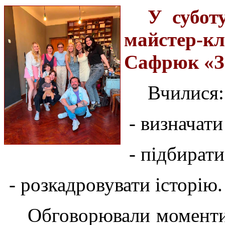
У субот
майстер-
Сафрюк «Зй
Вчилися:
- визначати
- підбират
- розкадровувати історію.
Обговорювали моменти