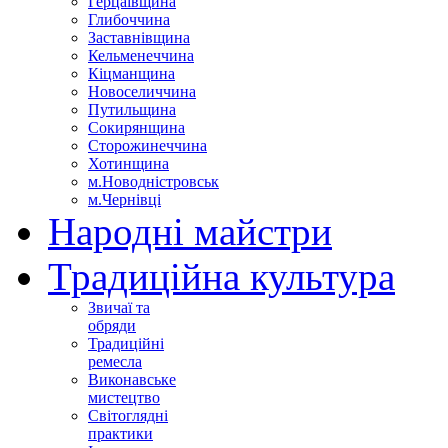
Герцаївщина
Глибоччина
Заставнівщина
Кельменеччина
Кіцманщина
Новоселиччина
Путильщина
Сокирянщина
Сторожинеччина
Хотинщина
м.Новодністровськ
м.Чернівці
Народні майстри
Традиційна культура
Звичаї та
обряди
Традиційні
ремесла
Виконавське
мистецтво
Світоглядні
практики