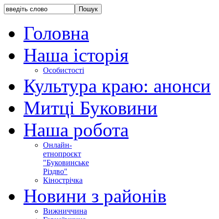
Головна
Наша історія
Особистості
Культура краю: анонси
Митці Буковини
Наша робота
Онлайн-
етнопроєкт
"Буковинське
Різдво"
Кінострічка
Новини з районів
Вижниччина