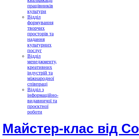
кваліфікації
працівників
культури
Відділ
формування
творчих
просторів та
надання
культурних
послуг
Відділ
менеджменту,
креативних
індустрій та
міжнародної
співпраці
Відділ з
інформаційно-
видавничої та
проєктної
роботи
Майстер-клас від С