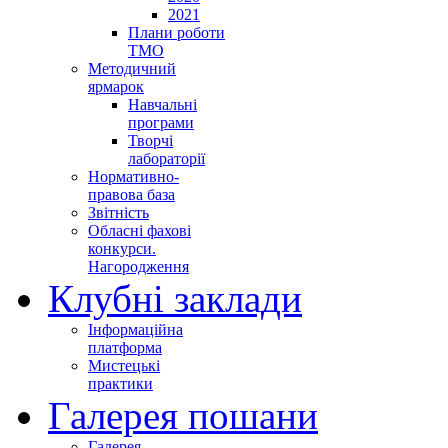
2021
Плани роботи
ТМО
Методичний
ярмарок
Навчальні
програми
Творчі
лабораторії
Нормативно-
правова база
Звітність
Обласні фахові
конкурси.
Нагородження
Клубні заклади
Інформаційна
платформа
Мистецькі
практики
Галерея пошани
Галерея