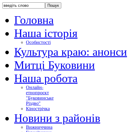
Головна
Наша історія
Особистості
Культура краю: анонси
Митці Буковини
Наша робота
Онлайн-
етнопроєкт
"Буковинське
Різдво"
Кінострічка
Новини з районів
Вижниччина