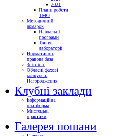
2021
Плани роботи
ТМО
Методичний
ярмарок
Навчальні
програми
Творчі
лабораторії
Нормативно-
правова база
Звітність
Обласні фахові
конкурси.
Нагородження
Клубні заклади
Інформаційна
платформа
Мистецькі
практики
Галерея пошани
Галерея