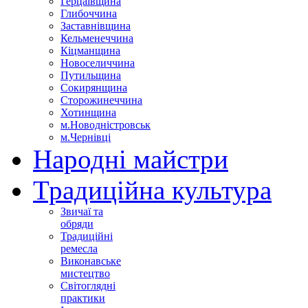
Герцаївщина
Глибоччина
Заставнівщина
Кельменеччина
Кіцманщина
Новоселиччина
Путильщина
Сокирянщина
Сторожинеччина
Хотинщина
м.Новодністровськ
м.Чернівці
Народні майстри
Традиційна культура
Звичаї та
обряди
Традиційні
ремесла
Виконавське
мистецтво
Світоглядні
практики