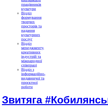
кваліфікації
працівників
культури
Відділ
формування
творчих
просторів та
надання
культурних
послуг
Відділ
менеджменту,
креативних
індустрій та
міжнародної
співпраці
Відділ з
інформаційно-
видавничої та
проєктної
роботи
Звитяга #Кобилянсь