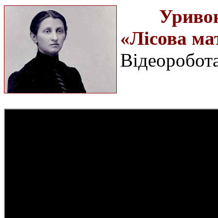
Уривок
«Лісова ма
Відеоробота