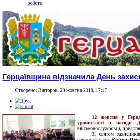
роботи
Герцаївщина відзначила День захис
Створено: Вівторок, 23 жовтня 2018, 17:17
12 жовтня у
Герц
урочистості з нагоди 
військовослужбовці, представ
Зі святом захисник
районної ради
Віктор Чук