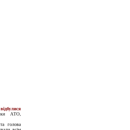
відбулися
ики АТО,
й
та голова
вали всім