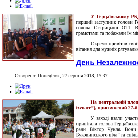
У Герцаївському РБ
перший заступник голови Ге
голова Острицької ОТГ В
грамотами та побажали їм міц
Окремо привітав сво
вітання для мужніх рятуваль
День Незалежнос
Створено: Понеділок, 27 серпня 2018, 15:37
На центральній площ
izvoare”), присвячений 27-й
У заході взяли учас
привітали голова Герцаївськ
ради Віктор Чукля. Вони
Буковинського віча” та спіл