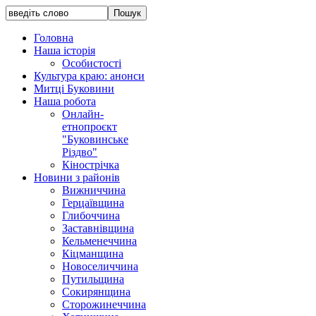
Головна
Наша історія
Особистості
Культура краю: анонси
Митці Буковини
Наша робота
Онлайн-
етнопроєкт
"Буковинське
Різдво"
Кінострічка
Новини з районів
Вижниччина
Герцаївщина
Глибоччина
Заставнівщина
Кельменеччина
Кіцманщина
Новоселиччина
Путильщина
Сокирянщина
Сторожинеччина