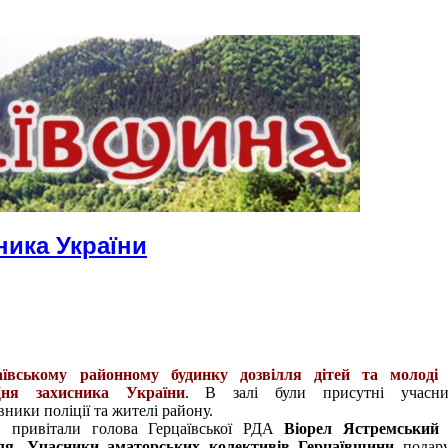
ника України
аївському
районному будинку дозвілля дітей та молоді 
Дня захисника України
.
В залі були присутні учасн
ники поліції та жителі району.
ів привітали голова Герцаївської РДА
Віорел Ястремськи
ля. Учасники аматорських колективів Герцаївщини
подару