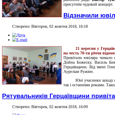
присутнім чудовий концерт.
Відзначили ювіл
Створено: Вівторок, 02 жовтня 2018, 16:18
21 вересня у Герцаїв
на честь 70-ти річчя відо
Привітали ювіляра чимало к
Дойна Божеску, Василь Бику
Герцаївщини. Від імені Ген
Ауреліан Ружіне.
Юні учасники заходу п
так і останніми роками. Тако
Рятувальників Герцаївщини привіт
Створено: Вівторок, 02 жовтня 2018, 16:09