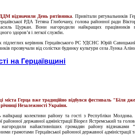
ДДМ відзначили День рятівника
. Привітали рятувальників Г
рцаївської РДА Тетяна Глибочану, голова районної ради Вікто
асиль Цуркан. Вони нагородили найкращих працівників 
ного здоров’я і легкої служби.
їх підлеглих керівник Герцаївського РС УДСНС Юрій Савицьки
ників прозвучали від солістки будинку культури села Лунка Алін
ті на Герцаївщині
і міста Герца вже традиційно відбувся фестиваль "
Біля дже
 річниці Незалежності України.
ть найкращі колективи району та гості з Республіки Молдова.
ої районної державної адміністрації Віорел Ястремський та голов
 нагородили найактивніших громадян району відзнаками “
ьними грамотами Герцаївської районної державної адміністрації т