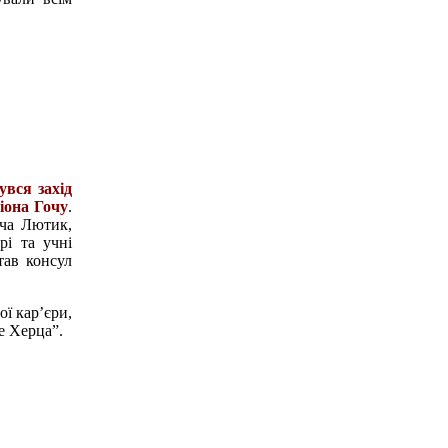
увся захід
іона Гочу
.
рча Лютик,
рі та учні
тав консул
ої кар’єри,
е Херца”.