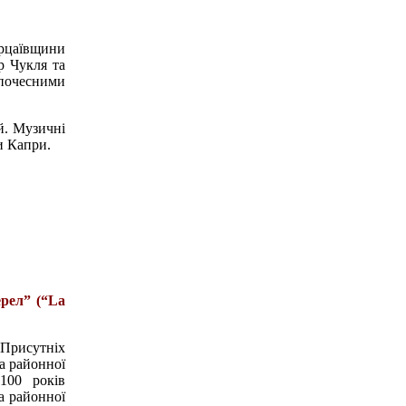
ерцаївщини
р Чукля та
почесними
й. Музичні
и Капри.
рел” (“La
Присутніх
а районної
100 років
а районної