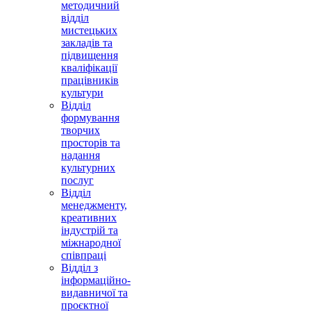
методичний
відділ
мистецьких
закладів та
підвищення
кваліфікації
працівників
культури
Відділ
формування
творчих
просторів та
надання
культурних
послуг
Відділ
менеджменту,
креативних
індустрій та
міжнародної
співпраці
Відділ з
інформаційно-
видавничої та
проєктної