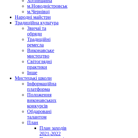
Хотинщина
м.Новодністровськ
м.Чернівці
Народні майстри
Традиційна культура
Звичаї та
обряди
Традиційні
ремесла
Виконавське
мистецтво
Світоглядні
практики
Інше
Мистецькі школи
Інформаційна
платформа
Положення
виконавських
конкурсів
Обдаровані
талантом
План
План заходів
2021-2022