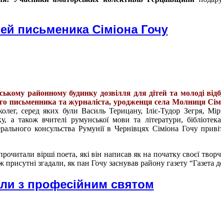
ей письменика Сіміона Гочу
ському районному будинку дозвілля для дітей та молоді відб
мого письменника та журналіста, уродженця села Молниця Сім
олег, серед яких були Василь Терицану, Іліє-Тудор Зегря, Мі
, а також вчителі румунської мови та літератури, бібліотека
ерального консульства Румунії в Чернівцях Сіміона Гочу приві
рочитали вірші поета, які він написав як на початку своєї творч
ж присутні згадали, як пан Гочу заснував району газету “Газета д
али з професійним святом