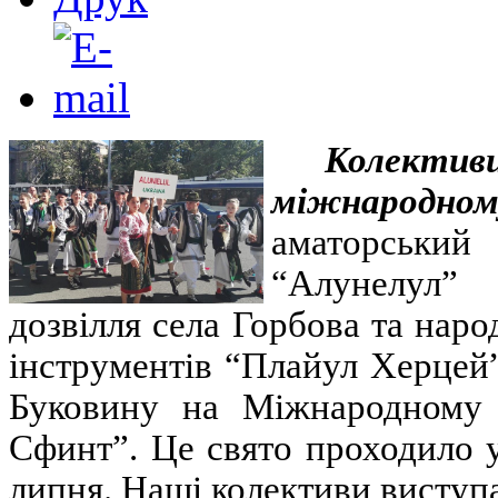
Колектив
міжнародном
аматорськи
“Алунелул” 
дозвілля села Горбова та нар
інструментів “Плайул Херце
Буковину на Міжнародному
Сфинт”. Це свято проходило 
липня. Наші колективи виступ