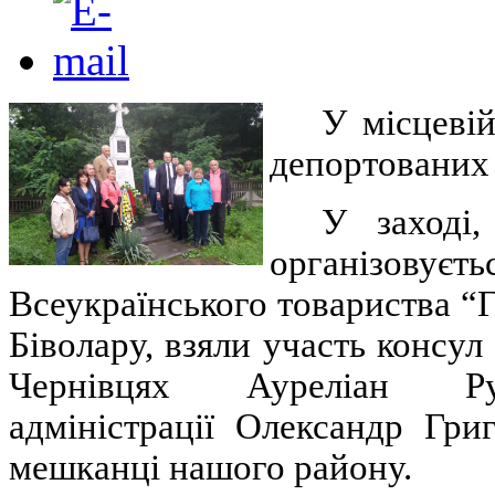
У місцевій
депортованих
У заході,
організовуєт
Всеукраїнського товариства “
Біволару, взяли участь консул
Чернівцях Ауреліан Ру
адміністрації Олександр Гри
мешканці нашого району.