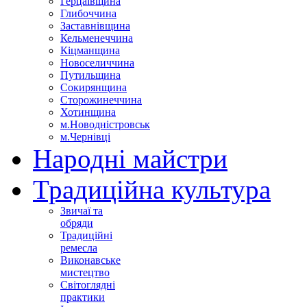
Герцаївщина
Глибоччина
Заставнівщина
Кельменеччина
Кіцманщина
Новоселиччина
Путильщина
Сокирянщина
Сторожинеччина
Хотинщина
м.Новодністровськ
м.Чернівці
Народні майстри
Традиційна культура
Звичаї та
обряди
Традиційні
ремесла
Виконавське
мистецтво
Світоглядні
практики