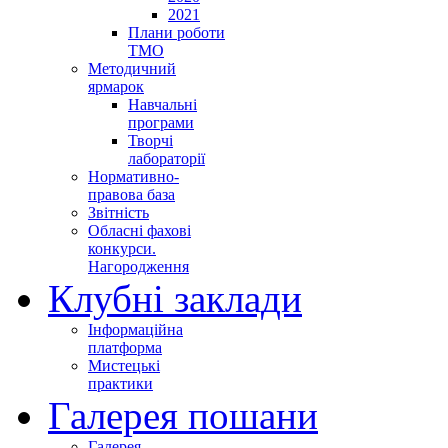
2021
Плани роботи
ТМО
Методичний
ярмарок
Навчальні
програми
Творчі
лабораторії
Нормативно-
правова база
Звітність
Обласні фахові
конкурси.
Нагородження
Клубні заклади
Інформаційна
платформа
Мистецькі
практики
Галерея пошани
Галерея