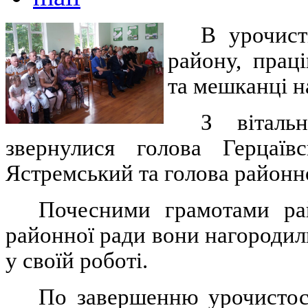
В урочист
району, прац
та мешканці н
З віталь
звернулися голова Герцаївс
Ястремський та голова районно
Почесними грамотами рай
районної ради вони нагородили
у своїй роботі.
По завершенню урочистост