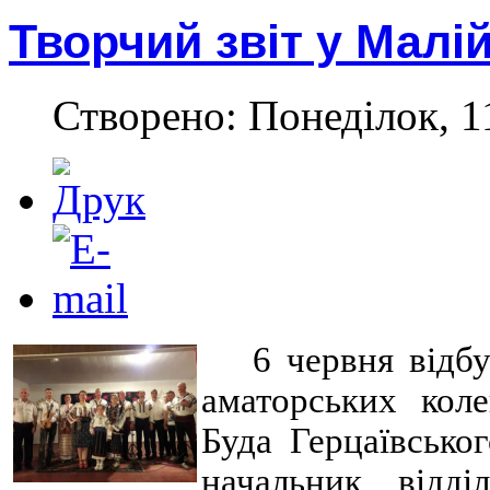
Творчий звіт у Малій
Створено: Понеділок, 1
6 червня відб
аматорських кол
Буда Герцаївсько
начальник відді