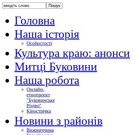
Головна
Наша історія
Особистості
Культура краю: анонси
Митці Буковини
Наша робота
Онлайн-
етнопроєкт
"Буковинське
Різдво"
Кінострічка
Новини з районів
Вижниччина