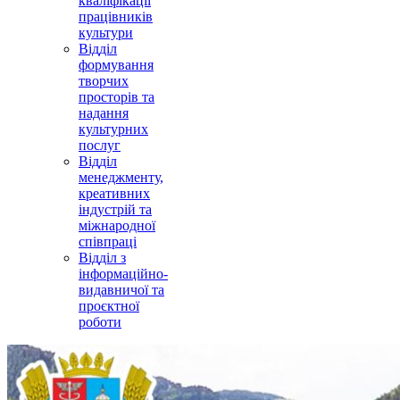
кваліфікації
працівників
культури
Відділ
формування
творчих
просторів та
надання
культурних
послуг
Відділ
менеджменту,
креативних
індустрій та
міжнародної
співпраці
Відділ з
інформаційно-
видавничої та
проєктної
роботи