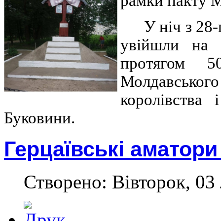
рамки пакту М
У ніч з 28
увійшли на 
протягом 5
Молдавсько
королівства
Буковини.
Герцаївські аматори
Створено: Вівторок, 03