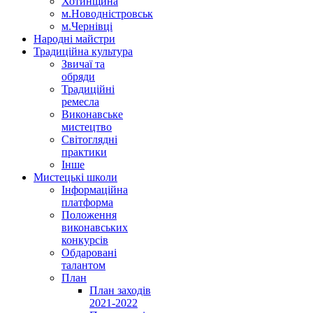
Хотинщина
м.Новодністровськ
м.Чернівці
Народні майстри
Традиційна культура
Звичаї та
обряди
Традиційні
ремесла
Виконавське
мистецтво
Світоглядні
практики
Інше
Мистецькі школи
Інформаційна
платформа
Положення
виконавських
конкурсів
Обдаровані
талантом
План
План заходів
2021-2022