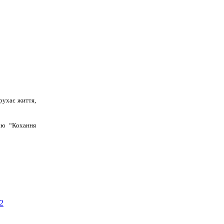
рухає життя,
цію “Кохання
e2