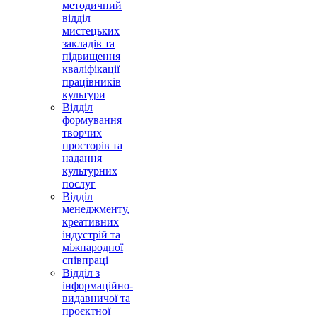
методичний
відділ
мистецьких
закладів та
підвищення
кваліфікації
працівників
культури
Відділ
формування
творчих
просторів та
надання
культурних
послуг
Відділ
менеджменту,
креативних
індустрій та
міжнародної
співпраці
Відділ з
інформаційно-
видавничої та
проєктної