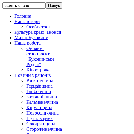
Головна
Наша історія
Особистості
Культура краю: анонси
Митці Буковини
Наша робота
Онлайн-
етнопроєкт
"Буковинське
Різдво"
Кінострічка
Новини з районів
Вижниччина
Герцаївщина
Глибоччина
Заставнівщина
Кельменеччина
Кіцманщина
Новоселиччина
Путильщина
Сокирянщина
Сторожинеччина