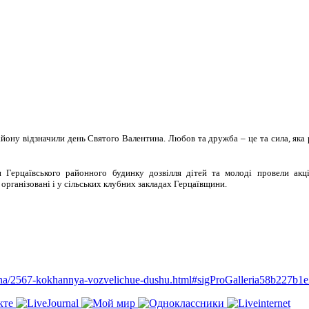
айону відзначили день Святого Валентина. Любов та дружба – це та сила, яка 
и Герцаївського районного будинку дозвілля дітей та молоді провели ак
 організовані і у сільських клубних закладах Герцаївщини.
china/2567-kokhannya-vozvelichue-dushu.html#sigProGalleria58b227b1