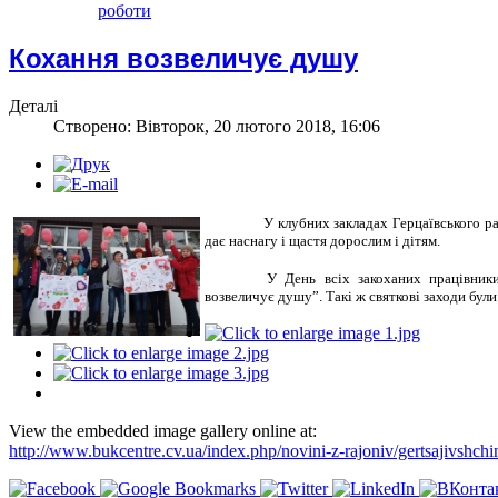
роботи
Кохання возвеличує душу
Деталі
Створено: Вівторок, 20 лютого 2018, 16:06
У клубних закладах Герцаївського р
дає наснагу і щастя дорослим і дітям.
У День всіх закоханих працівник
возвеличує душу”. Такі ж святкові заходи були
View the embedded image gallery online at:
http://www.bukcentre.cv.ua/index.php/novini-z-rajoniv/gertsajivsh