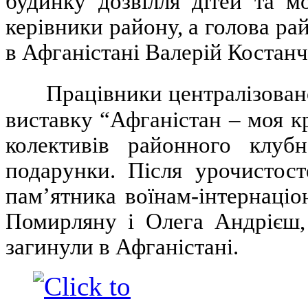
будинку дозвілля дітей та мо
керівники району, а голова ра
в Афганістані Валерій Костанч
Працівники централізован
виставку “Афганістан – моя к
колективів районного клубн
подарунки. Після урочистост
пам’ятника воїнам-інтернаціо
Помирляну і Олега Андрієш, 
загинули в Афганістані.