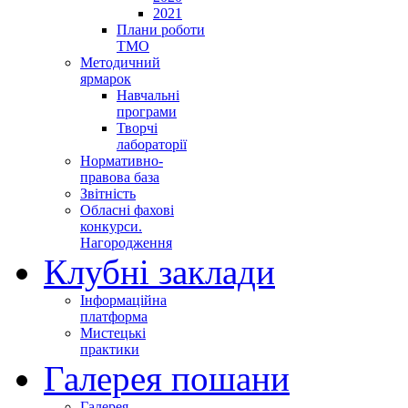
2021
Плани роботи
ТМО
Методичний
ярмарок
Навчальні
програми
Творчі
лабораторії
Нормативно-
правова база
Звітність
Обласні фахові
конкурси.
Нагородження
Клубні заклади
Інформаційна
платформа
Мистецькі
практики
Галерея пошани
Галерея