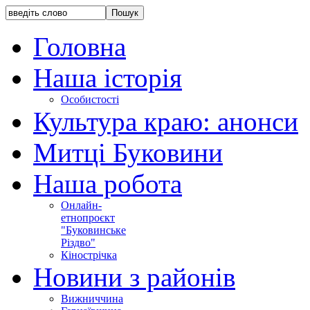
Головна
Наша історія
Особистості
Культура краю: анонси
Митці Буковини
Наша робота
Онлайн-
етнопроєкт
"Буковинське
Різдво"
Кінострічка
Новини з районів
Вижниччина