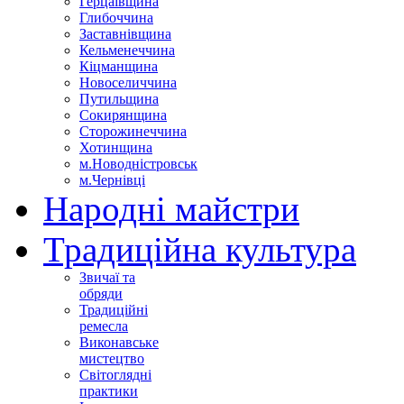
Герцаївщина
Глибоччина
Заставнівщина
Кельменеччина
Кіцманщина
Новоселиччина
Путильщина
Сокирянщина
Сторожинеччина
Хотинщина
м.Новодністровськ
м.Чернівці
Народні майстри
Традиційна культура
Звичаї та
обряди
Традиційні
ремесла
Виконавське
мистецтво
Світоглядні
практики