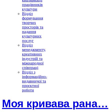
кваліфікації
працівників
культури
Відділ
формування
творчих
просторів та
надання
культурних
послуг
Відділ
менеджменту,
креативних
індустрій та
міжнародної
співпраці
Відділ з
інформаційно-
видавничої та
проєктної
роботи
Моя кривава рана…