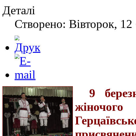
Деталі
Створено: Вівторок, 12 
9 берез
жіночо
Герцаївськ
присвячен