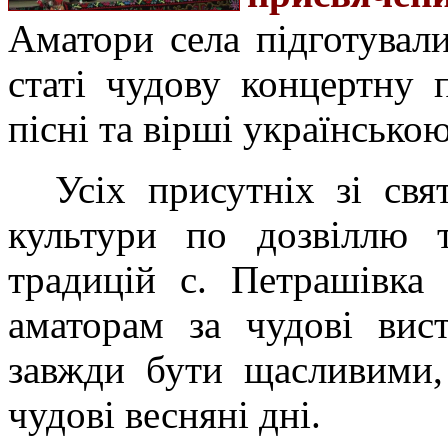
Аматори села підготувал
статі чудову концертну 
пісні та вірші українсько
Усіх присутніх зі свя
культури по дозвіллю т
традицій с. Петрашівка
аматорам за чудові вис
завжди бути щасливими,
чудові весняні дні.