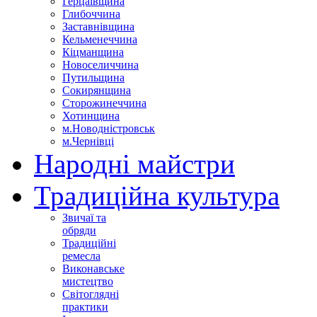
Герцаївщина
Глибоччина
Заставнівщина
Кельменеччина
Кіцманщина
Новоселиччина
Путильщина
Сокирянщина
Сторожинеччина
Хотинщина
м.Новодністровськ
м.Чернівці
Народні майстри
Традиційна культура
Звичаї та
обряди
Традиційні
ремесла
Виконавське
мистецтво
Світоглядні
практики