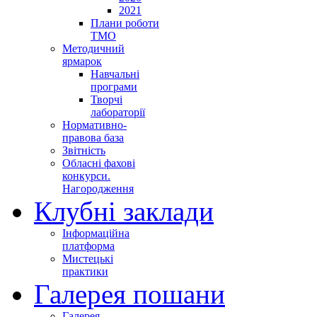
2021
Плани роботи
ТМО
Методичний
ярмарок
Навчальні
програми
Творчі
лабораторії
Нормативно-
правова база
Звітність
Обласні фахові
конкурси.
Нагородження
Клубні заклади
Інформаційна
платформа
Мистецькі
практики
Галерея пошани
Галерея