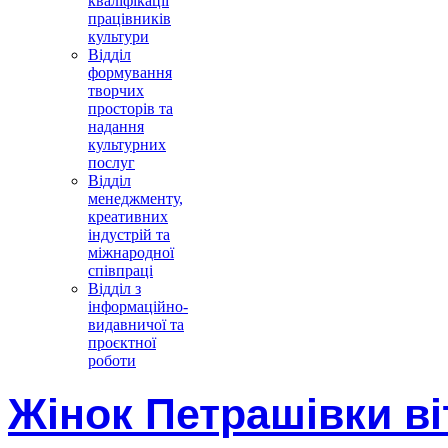
кваліфікації
працівників
культури
Відділ
формування
творчих
просторів та
надання
культурних
послуг
Відділ
менеджменту,
креативних
індустрій та
міжнародної
співпраці
Відділ з
інформаційно-
видавничої та
проєктної
роботи
Жінок Петрашівки ві