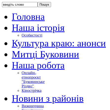
Головна
Наша історія
Особистості
Культура краю: анонси
Митці Буковини
Наша робота
Онлайн-
етнопроєкт
"Буковинське
Різдво"
Кінострічка
Новини з районів
Вижниччина