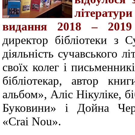
літерату
видання 2018 – 2019
директор бібліотеки з 
діяльність сучавського лі
своїх колег і письменникі
бібліотекар, автор кни
альбом», Аліс Нікуліке, б
Буковини» і Дойна Черн
«Crai Nou».