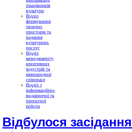
кваліфікації
працівників
культури
Відділ
формування
творчих
просторів та
надання
культурних
послуг
Відділ
менеджменту,
креативних
індустрій та
міжнародної
співпраці
Відділ з
інформаційно-
видавничої та
проєктної
роботи
Відбулося засідання