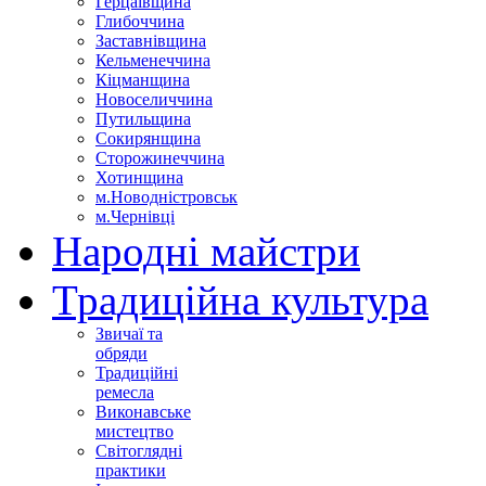
Герцаївщина
Глибоччина
Заставнівщина
Кельменеччина
Кіцманщина
Новоселиччина
Путильщина
Сокирянщина
Сторожинеччина
Хотинщина
м.Новодністровськ
м.Чернівці
Народні майстри
Традиційна культура
Звичаї та
обряди
Традиційні
ремесла
Виконавське
мистецтво
Світоглядні
практики