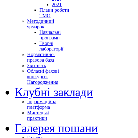
2021
Плани роботи
ТМО
Методичний
ярмарок
Навчальні
програми
Творчі
лабораторії
Нормативно-
правова база
Звітність
Обласні фахові
конкурси.
Нагородження
Клубні заклади
Інформаційна
платформа
Мистецькі
практики
Галерея пошани
Галерея