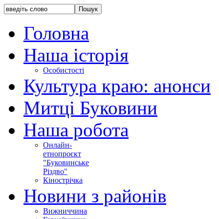
Головна
Наша історія
Особистості
Культура краю: анонси
Митці Буковини
Наша робота
Онлайн-
етнопроєкт
"Буковинське
Різдво"
Кінострічка
Новини з районів
Вижниччина