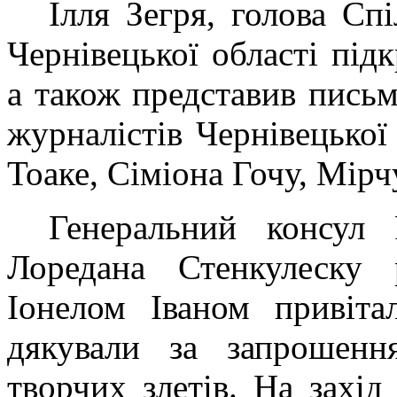
Ілля Зегря, голова Сп
Чернівецької області під
а також представив письме
журналістів Чернівецької
Тоаке, Сіміона Гочу, Мір
Генеральний консул 
Лоредана Стенкулеску 
Іонелом Іваном привіта
дякували за запрошен
творчих злетів. На захід