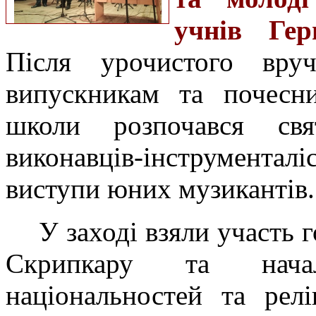
учнів Гер
Після урочистого вруч
випускникам та почесн
школи розпочався свя
виконавців-інструменталі
виступи юних музикантів.
У заході взяли участь 
Скрипкару та начал
національностей та рел