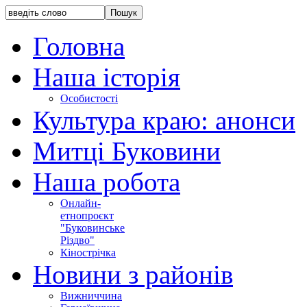
Головна
Наша історія
Особистості
Культура краю: анонси
Митці Буковини
Наша робота
Онлайн-
етнопроєкт
"Буковинське
Різдво"
Кінострічка
Новини з районів
Вижниччина