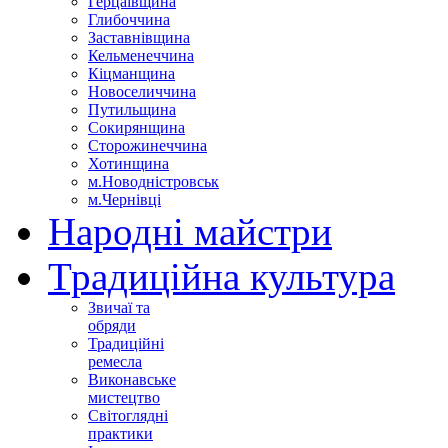
Герцаївщина
Глибоччина
Заставнівщина
Кельменеччина
Кіцманщина
Новоселиччина
Путильщина
Сокирянщина
Сторожинеччина
Хотинщина
м.Новодністровськ
м.Чернівці
Народні майстри
Традиційна культура
Звичаї та
обряди
Традиційні
ремесла
Виконавське
мистецтво
Світоглядні
практики