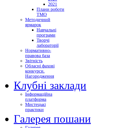
2021
Плани роботи
ТМО
Методичний
ярмарок
Навчальні
програми
Творчі
лабораторії
Нормативно-
правова база
Звітність
Обласні фахові
конкурси.
Нагородження
Клубні заклади
Інформаційна
платформа
Мистецькі
практики
Галерея пошани
Галерея