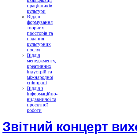
кваліфікації
працівників
культури
Відділ
формування
творчих
просторів та
надання
культурних
послуг
Відділ
менеджменту,
креативних
індустрій та
міжнародної
співпраці
Відділ з
інформаційно-
видавничої та
проєктної
роботи
Звітний концерт вих