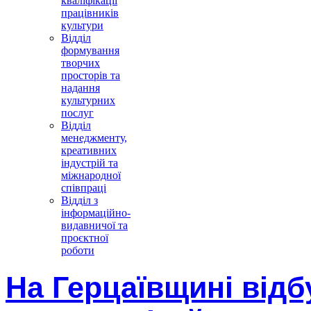
кваліфікації
працівників
культури
Відділ
формування
творчих
просторів та
надання
культурних
послуг
Відділ
менеджменту,
креативних
індустрій та
міжнародної
співпраці
Відділ з
інформаційно-
видавничої та
проєктної
роботи
На Герцаївщині відб