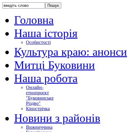
Головна
Наша історія
Особистості
Культура краю: анонси
Митці Буковини
Наша робота
Онлайн-
етнопроєкт
"Буковинське
Різдво"
Кінострічка
Новини з районів
Вижниччина