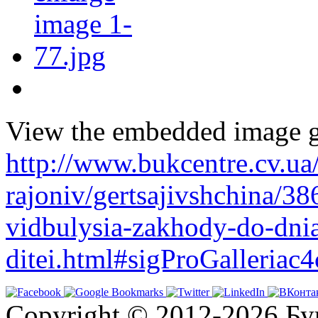
View the embedded image ga
http://www.bukcentre.cv.ua
rajoniv/gertsajivshchina/38
vidbulysia-zakhody-do-dni
ditei.html#sigProGalleriac
Copyright © 2012-2026 Бу