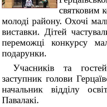
святковим к
молоді району. Охочі мал
виставки. Дітей частува
переможці конкурсу ма
подарунки.
Учасників та госте
заступник голови Герцаї
начальник відділу осв
Павалакі.