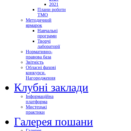
2021
Плани роботи
ТМО
Методичний
ярмарок
Навчальні
програми
Творчі
лабораторії
Нормативно-
правова база
Звітність
Обласні фахові
конкурси.
Нагородження
Клубні заклади
Інформаційна
платформа
Мистецькі
практики
Галерея пошани
Галерея