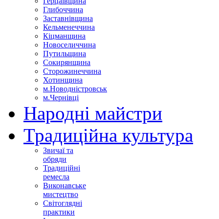
Герцаївщина
Глибоччина
Заставнівщина
Кельменеччина
Кіцманщина
Новоселиччина
Путильщина
Сокирянщина
Сторожинеччина
Хотинщина
м.Новодністровськ
м.Чернівці
Народні майстри
Традиційна культура
Звичаї та
обряди
Традиційні
ремесла
Виконавське
мистецтво
Світоглядні
практики