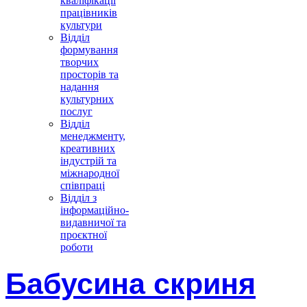
кваліфікації
працівників
культури
Відділ
формування
творчих
просторів та
надання
культурних
послуг
Відділ
менеджменту,
креативних
індустрій та
міжнародної
співпраці
Відділ з
інформаційно-
видавничої та
проєктної
роботи
Бабусина скриня