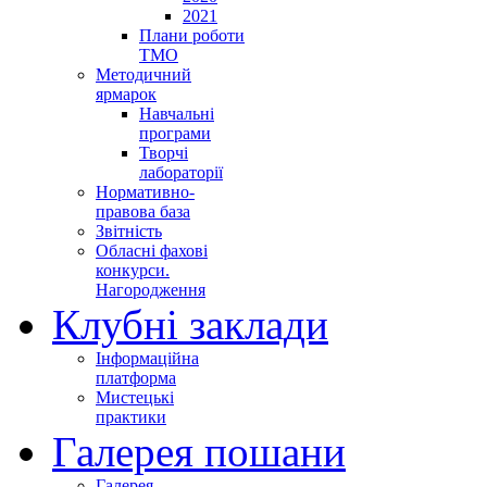
2021
Плани роботи
ТМО
Методичний
ярмарок
Навчальні
програми
Творчі
лабораторії
Нормативно-
правова база
Звітність
Обласні фахові
конкурси.
Нагородження
Клубні заклади
Інформаційна
платформа
Мистецькі
практики
Галерея пошани
Галерея