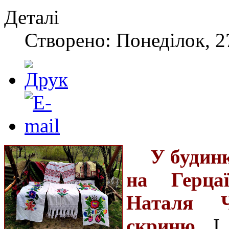
Деталі
Створено: Понеділок, 27
У будин
на Герца
Наталя Ч
скриню
. І