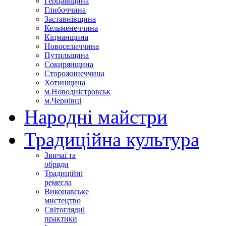
Герцаївщина
Глибоччина
Заставнівщина
Кельменеччина
Кіцманщина
Новоселиччина
Путильщина
Сокирянщина
Сторожинеччина
Хотинщина
м.Новодністровськ
м.Чернівці
Народні майстри
Традиційна культура
Звичаї та
обряди
Традиційні
ремесла
Виконавське
мистецтво
Світоглядні
практики