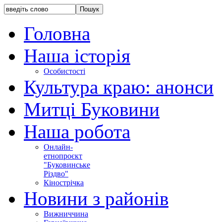
Головна
Наша історія
Особистості
Культура краю: анонси
Митці Буковини
Наша робота
Онлайн-
етнопроєкт
"Буковинське
Різдво"
Кінострічка
Новини з районів
Вижниччина