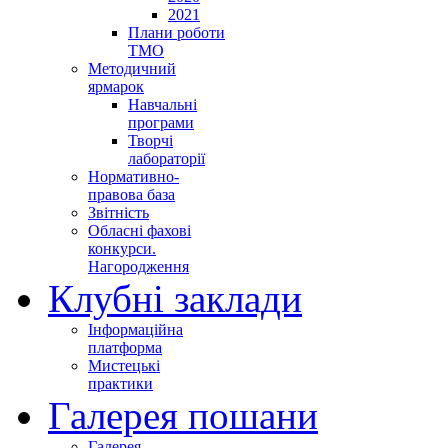
2021
Плани роботи
ТМО
Методичний
ярмарок
Навчальні
програми
Творчі
лабораторії
Нормативно-
правова база
Звітність
Обласні фахові
конкурси.
Нагородження
Клубні заклади
Інформаційна
платформа
Мистецькі
практики
Галерея пошани
Галерея