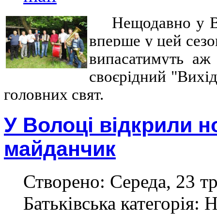
Нещодавно у В
вперше у цей сез
випасатимуть аж
своєрідний "Вихід
головних свят.
У Волоці відкрили 
майданчик
Створено: Середа, 23 тр
Батьківська категорія: 