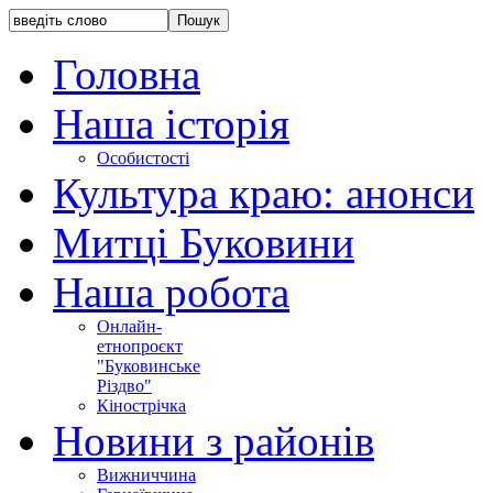
Головна
Наша історія
Особистості
Культура краю: анонси
Митці Буковини
Наша робота
Онлайн-
етнопроєкт
"Буковинське
Різдво"
Кінострічка
Новини з районів
Вижниччина