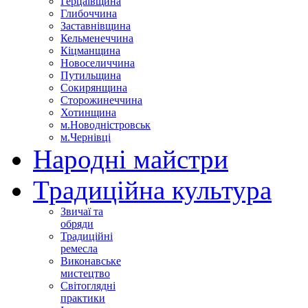
Герцаївщина
Глибоччина
Заставнівщина
Кельменеччина
Кіцманщина
Новоселиччина
Путильщина
Сокирянщина
Сторожинеччина
Хотинщина
м.Новодністровськ
м.Чернівці
Народні майстри
Традиційна культура
Звичаї та
обряди
Традиційні
ремесла
Виконавське
мистецтво
Світоглядні
практики