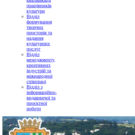
кваліфікації
працівників
культури
Відділ
формування
творчих
просторів та
надання
культурних
послуг
Відділ
менеджменту,
креативних
індустрій та
міжнародної
співпраці
Відділ з
інформаційно-
видавничої та
проєктної
роботи