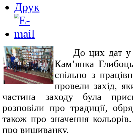
До цих дат у 
Кам’янка Глибоць
спільно з праців
провели захід, я
частина заходу була при
розповіли про традиції, обря
також про значення кольорів.
про вишиванку.