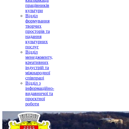
кваліфікації
працівників
культури
Відділ
формування
творчих
просторів та
надання
культурних
послуг
Відділ
менеджменту,
креативних
індустрій та
міжнародної
співпраці
Відділ з
інформаційно-
видавничої та
проєктної
роботи