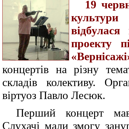
19
черв
культури
відбулася
проекту п
«Вернісажі
концертів на різну тем
складів колективу. Орг
віртуоз Павло Лесюк.
Перший концерт мав
Слухачі мали змогу зан