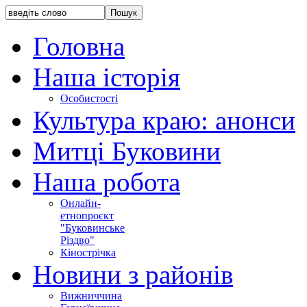
Головна
Наша історія
Особистості
Культура краю: анонси
Митці Буковини
Наша робота
Онлайн-
етнопроєкт
"Буковинське
Різдво"
Кінострічка
Новини з районів
Вижниччина