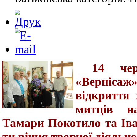
14 че
«Верніса
відкриття 
митців н
Тамари Покотило та Іва
ти річчя творчої діяльно