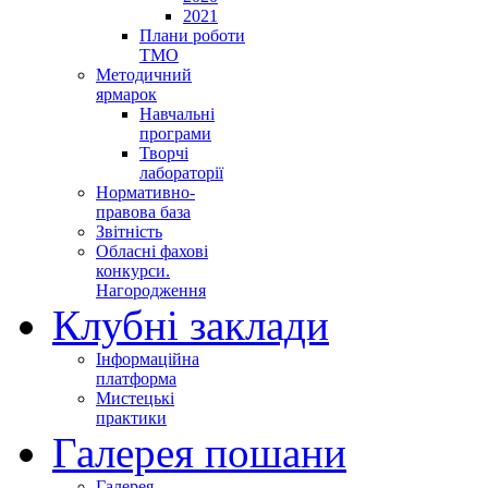
2021
Плани роботи
ТМО
Методичний
ярмарок
Навчальні
програми
Творчі
лабораторії
Нормативно-
правова база
Звітність
Обласні фахові
конкурси.
Нагородження
Клубні заклади
Інформаційна
платформа
Мистецькі
практики
Галерея пошани
Галерея