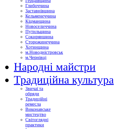
Герцаївщина
Глибоччина
Заставнівщина
Кельменеччина
Кіцманщина
Новоселиччина
Путильщина
Сокирянщина
Сторожинеччина
Хотинщина
м.Новодністровськ
м.Чернівці
Народні майстри
Традиційна культура
Звичаї та
обряди
Традиційні
ремесла
Виконавське
мистецтво
Світоглядні
практики