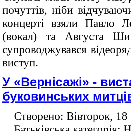
почуттів, ніби відчуваюч
концерті взяли Павло Л
(вокал) та Августа Шиш
супроводжувався відеоряд
виступ.
У «Вернісажі» - вис
буковинських митці
Створено: Вівторок, 18 
Батьківська категорія: 