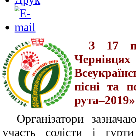
З 17 п
Чернівця
Всеукраїн
пісні та 
рута–2019»
Організатори зазнача
участь солісти і гурти