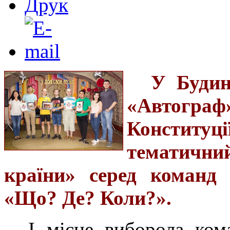
У Будин
«Автогр
Констит
тематичн
країни» серед команд 
«Що? Де? Коли?».
І місце виборола ком