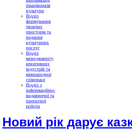
кваліфікації
працівників
культури
Відділ
формування
творчих
просторів та
надання
культурних
послуг
Відділ
менеджменту,
креативних
індустрій та
міжнародної
співпраці
Відділ з
інформаційно-
видавничої та
проєктної
роботи
Новий рік дарує каз