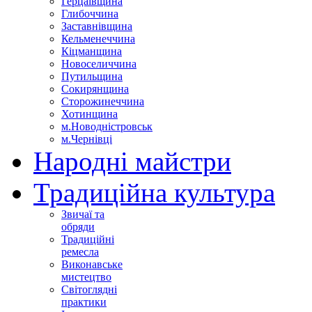
Герцаївщина
Глибоччина
Заставнівщина
Кельменеччина
Кіцманщина
Новоселиччина
Путильщина
Сокирянщина
Сторожинеччина
Хотинщина
м.Новодністровськ
м.Чернівці
Народні майстри
Традиційна культура
Звичаї та
обряди
Традиційні
ремесла
Виконавське
мистецтво
Світоглядні
практики