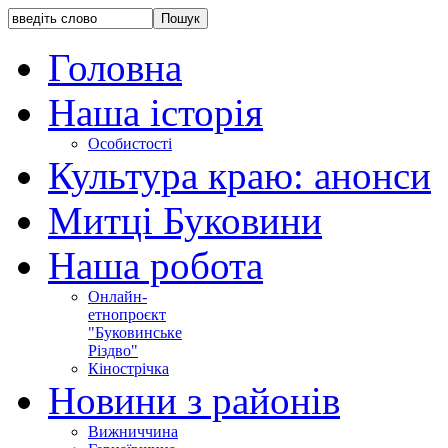
Головна
Наша історія
Особистості
Культура краю: анонси
Митці Буковини
Наша робота
Онлайн-
етнопроєкт
"Буковинське
Різдво"
Кінострічка
Новини з районів
Вижниччина