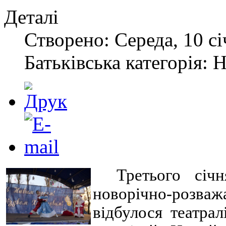
Деталі
Створено: Середа, 10 сі
Батьківська категорія: 
Третього січ
новорічно-розва
відбулося театра