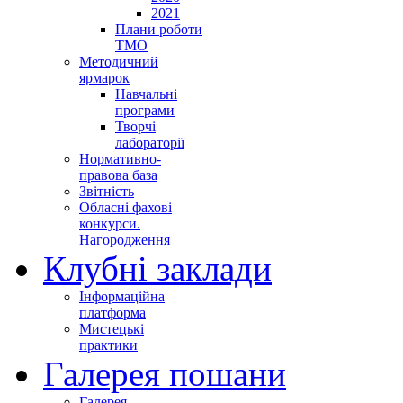
2021
Плани роботи
ТМО
Методичний
ярмарок
Навчальні
програми
Творчі
лабораторії
Нормативно-
правова база
Звітність
Обласні фахові
конкурси.
Нагородження
Клубні заклади
Інформаційна
платформа
Мистецькі
практики
Галерея пошани
Галерея