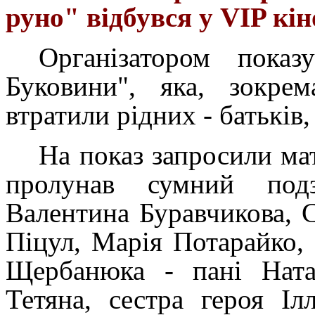
руно" відбувся у VIP кін
Організатором пока
Буковини", яка, зокрем
втратили рідних - батьків,
На показ запросили мат
пролунав сумний подз
Валентина Буравчикова, 
Піцул, Марія Потарайко,
Щербанюка - пані Ната
Тетяна, сестра героя Іл