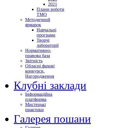
2021
Плани роботи
ТМО
Методичний
ярмарок
Навчальні
програми
Творчі
лабораторії
Нормативно-
правова база
Звітність
Обласні фахові
конкурси.
Нагородження
Клубні заклади
Інформаційна
платформа
Мистецькі
практики
Галерея пошани
Галерея