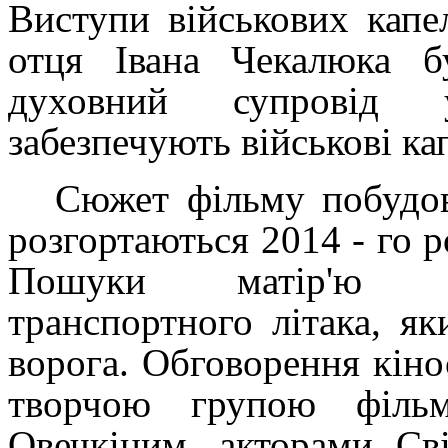
Виступи військових капе
отця Івана Чекалюка б
духовний супровід у
забезпечують військові ка
Сюжет фільму побудов
розгортаються 2014 - го р
Пошуки матір'ю си
транспортного літака, я
ворога. Обговорення кінос
творчою групою філь
Овечкіним, акторами Св