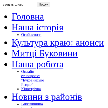
Головна
Наша історія
Особистості
Культура краю: анонси
Митці Буковини
Наша робота
Онлайн-
етнопроєкт
"Буковинське
Різдво"
Кінострічка
Новини з районів
Вижниччина