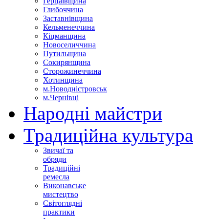
Герцаївщина
Глибоччина
Заставнівщина
Кельменеччина
Кіцманщина
Новоселиччина
Путильщина
Сокирянщина
Сторожинеччина
Хотинщина
м.Новодністровськ
м.Чернівці
Народні майстри
Традиційна культура
Звичаї та
обряди
Традиційні
ремесла
Виконавське
мистецтво
Світоглядні
практики