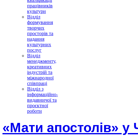
кваліфікації
працівників
культури
Відділ
формування
творчих
просторів та
надання
культурних
послуг
Відділ
менеджменту,
креативних
індустрій та
міжнародної
співпраці
Відділ з
інформаційно-
видавничої та
проєктної
роботи
«Мати апостолів» у 