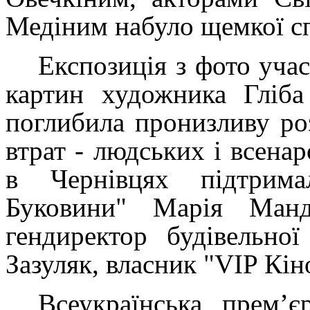
Медіним набуло щемкої сп
Експозиція з фото уча
картин художника Гліба
поглибила пронизливу ро
втрат - людських і всена
в Чернівцях підтрим
Буковини" Марія Манд
гендиректор будівельно
Зазуляк, власник "VIP Кін
Всеукраїнська прем’є