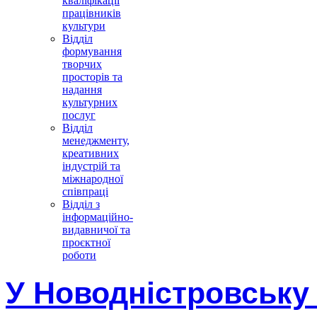
кваліфікації
працівників
культури
Відділ
формування
творчих
просторів та
надання
культурних
послуг
Відділ
менеджменту,
креативних
індустрій та
міжнародної
співпраці
Відділ з
інформаційно-
видавничої та
проєктної
роботи
У Новодністровську