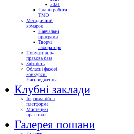
2021
Плани роботи
ТМО
Методичний
ярмарок
Навчальні
програми
Творчі
лабораторії
Нормативно-
правова база
Звітність
Обласні фахові
конкурси.
Нагородження
Клубні заклади
Інформаційна
платформа
Мистецькі
практики
Галерея пошани
Галерея