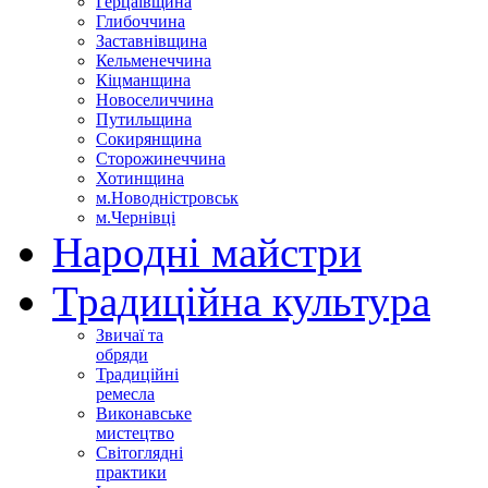
Герцаївщина
Глибоччина
Заставнівщина
Кельменеччина
Кіцманщина
Новоселиччина
Путильщина
Сокирянщина
Сторожинеччина
Хотинщина
м.Новодністровськ
м.Чернівці
Народні майстри
Традиційна культура
Звичаї та
обряди
Традиційні
ремесла
Виконавське
мистецтво
Світоглядні
практики