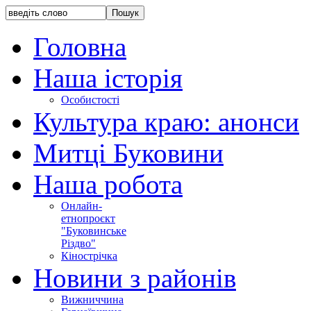
Головна
Наша історія
Особистості
Культура краю: анонси
Митці Буковини
Наша робота
Онлайн-
етнопроєкт
"Буковинське
Різдво"
Кінострічка
Новини з районів
Вижниччина