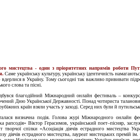
ого мистецтва - один з пріоритетних напрямів роботи Пут
я.
Саме українську культуру, українську ідентичність намагають
о вдерлися в Україну. Тому сьогодні так важливо прививати під
ого слова та пісні.
ідбувся благодійний Міжнародний онлайн фестиваль – конкур
очений Дню Української Державності. Понад чотириста талановит
зарубіжних країн взяли участь у заході. Серед них були й путильськ
талася визначна подія. Голова журі Міжнародного онлайн ф
а рапсодія» Віктор Герасимов, український поет–пісняр, заслу
т творчої спілки «Асоціація діячів естрадного мистецтва Укра
у діячів естрадного мистецтва, лауреат мистецьких премій ім. 
, член Національного музичного комітету України приїхав, що