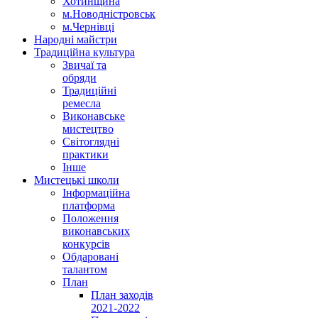
Хотинщина
м.Новодністровськ
м.Чернівці
Народні майстри
Традиційна культура
Звичаї та
обряди
Традиційні
ремесла
Виконавське
мистецтво
Світоглядні
практики
Інше
Мистецькі школи
Інформаційна
платформа
Положення
виконавських
конкурсів
Обдаровані
талантом
План
План заходів
2021-2022