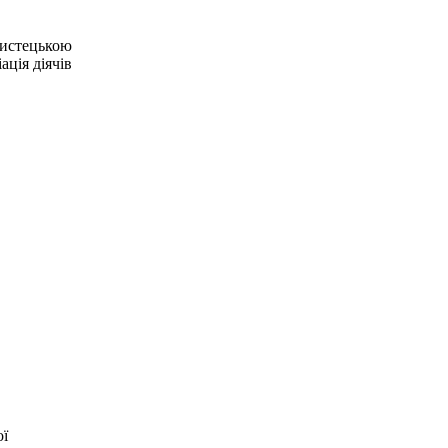
истецькою
ція діячів
ої