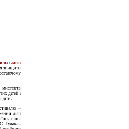
ильського
ся знищити
ростаючому
с мистецтв
их дітей і
і діти.
естивалю –
жений діяч
їни, віце-
С. Гулака–
б особисто