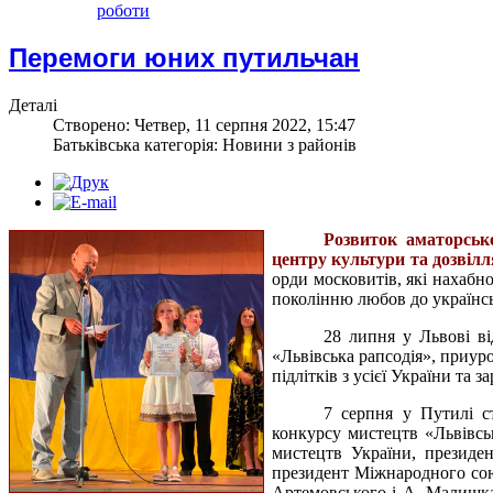
роботи
Перемоги юних путильчан
Деталі
Створено: Четвер, 11 серпня 2022, 15:47
Батьківська категорія: Новини з районів
Розвиток аматорськ
центру культури та дозвілл
орди московитів, які нахабн
поколінню любов до українськ
28 липня у Львові в
«Львівська рапсодія», приур
підлітків з усієї України та 
7 серпня у Путилі с
конкурсу мистецтв «Львівськ
мистецтв України, президен
президент Міжнародного союз
Артемовського і А. Малишка