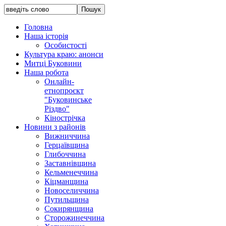
Головна
Наша історія
Особистості
Культура краю: анонси
Митці Буковини
Наша робота
Онлайн-
етнопроєкт
"Буковинське
Різдво"
Кінострічка
Новини з районів
Вижниччина
Герцаївщина
Глибоччина
Заставнівщина
Кельменеччина
Кіцманщина
Новоселиччина
Путильщина
Сокирянщина
Сторожинеччина