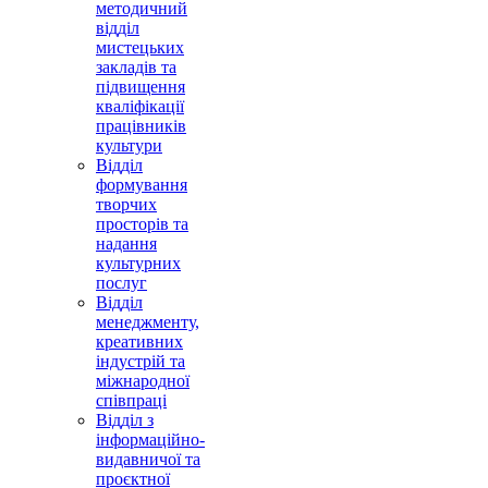
методичний
відділ
мистецьких
закладів та
підвищення
кваліфікації
працівників
культури
Відділ
формування
творчих
просторів та
надання
культурних
послуг
Відділ
менеджменту,
креативних
індустрій та
міжнародної
співпраці
Відділ з
інформаційно-
видавничої та
проєктної