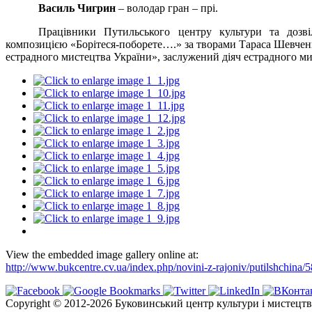
Василь Чигрин
– володар гран – прі.
Працівники Путильського центру культури та дозві
композицією «Борітеся-поборете….» за творами Тараса Шевченка
естрадного мистецтва України», заслужений діяч естрадного 
View the embedded image gallery online at:
http://www.bukcentre.cv.ua/index.php/novini-z-rajoniv/putilshchin
Copyright © 2012-2026 Буковинський центр культури і мистецтв