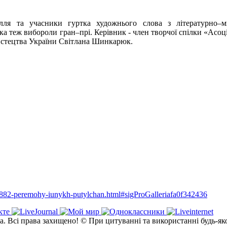
лля та учасники гуртка художнього слова з літературно–м
 теж вибороли гран–прі. Керівник - член творчої спілки «Асоціа
мистецтва України Світлана Шинкарюк.
a/5882-peremohy-iunykh-putylchan.html#sigProGalleriafa0f342436
а. Всі права захищено! © При цитуванні та використанні будь-як