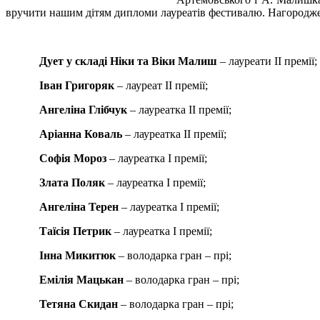
вручити нашим дітям дипломи лауреатів фестивалю. Нагороджен
Дует у складі
Ніки та Віки Малиш
– лауреати ІІ премії;
Іван Григоряк
– лауреат ІІ премії;
Ангеліна Глібчук
– лауреатка ІІ премії;
Аріанна Коваль
– лауреатка ІІ премії;
Софія Мороз
– лауреатка І премії;
Злата Поляк
– лауреатка І премії;
Ангеліна Терен
– лауреатка І премії;
Таїсія Петрик
– лауреатка І премії;
Інна Микитюк
– володарка гран – прі;
Емілія Мацькан
– володарка гран – прі;
Тетяна Скидан
– володарка гран – прі;