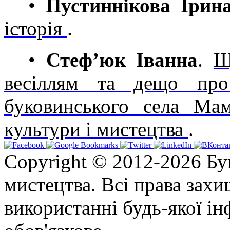
•
Пустиннікова Ірин
історія
.
•
Стеф’юк Іванна
.
Щ
весіллям та дещо про
буковинського села Мам
культури і мистецтва
.
Copyright © 2012-2026 Бу
мистецтва. Всі права зах
використанні будь-якої ін