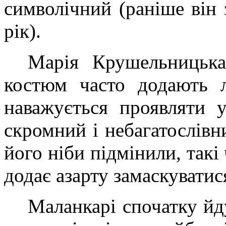
символічний (раніше він 
рік).
Марія Крушельницька
костюм часто додають л
наважується проявляти у
скромний і небагатослів
його ніби підмінили, такі
додає азарту замаскуватися
Маланкарі спочатку йд