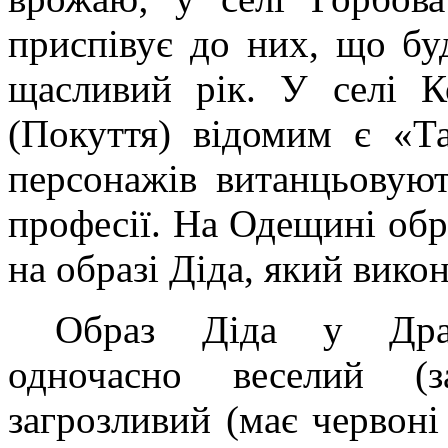
приспівує до них, що б
щасливий рік. У селі К
(Покуття) відомим є «Та
персонажів витанцьовую
професії. На Одещині об
на образі Діда, який вико
Образ Діда у Драч
одночасно веселий (з
загрозливий (має червоні 