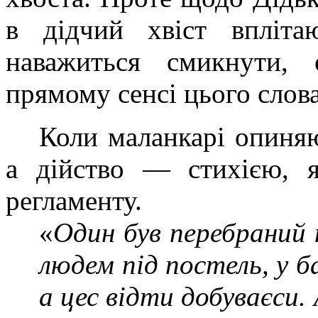
в дідчий хвіст впліта
наважиться смикнути, 
прямому сенсі цього слова
Коли маланкарі опиняю
а дійство — стихією, 
регламенту.
«
Один був перебраний 
людем під постель, у б
а цес відти добуваєси.