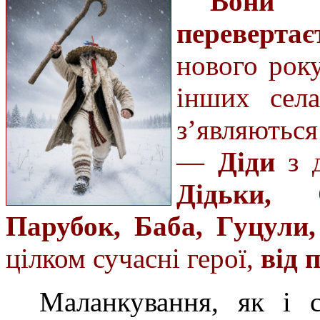
Вони 
перевертає
нового року
інших села
з’являютьс
—
Діди
з д
Дідьки, 
Парубок, Баба, Гуцули
цілком сучасні герої,
від 
Маланкування, як і с