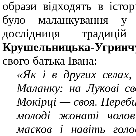
образи відходять в іст
було маланкування у
дослідниця традиц
Крушельницька-Угринч
свого батька Івана:
«Як і в других селах
Маланку: на Лукові св
Мокірці — своя. Переби
молоді жонаті чоло
масков і навіть гол