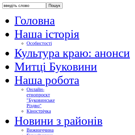
Головна
Наша історія
Особистості
Культура краю: анонси
Митці Буковини
Наша робота
Онлайн-
етнопроєкт
"Буковинське
Різдво"
Кінострічка
Новини з районів
Вижниччина