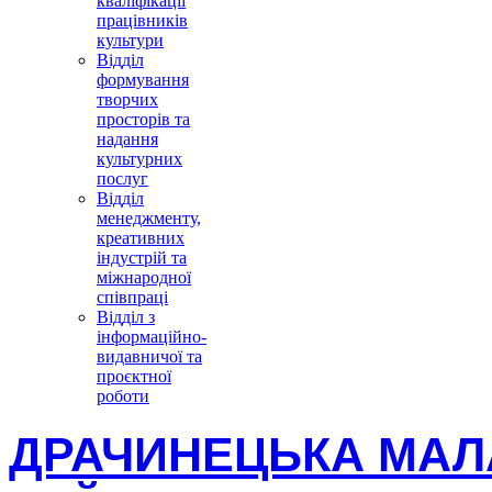
кваліфікації
працівників
культури
Відділ
формування
творчих
просторів та
надання
культурних
послуг
Відділ
менеджменту,
креативних
індустрій та
міжнародної
співпраці
Відділ з
інформаційно-
видавничої та
проєктної
роботи
ДРАЧИНЕЦЬКА МАЛ