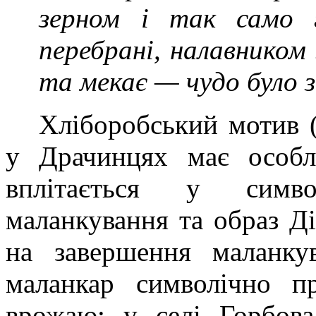
зерном і так само 
перебрані, налавником 
та мекає — чудо було 
Хліборобський мотив (
у Драчинцях має особли
вплітається у симво
маланкування та образ Ді
на завершення маланку
маланкар символічно п
врожаю; у селі Горбова