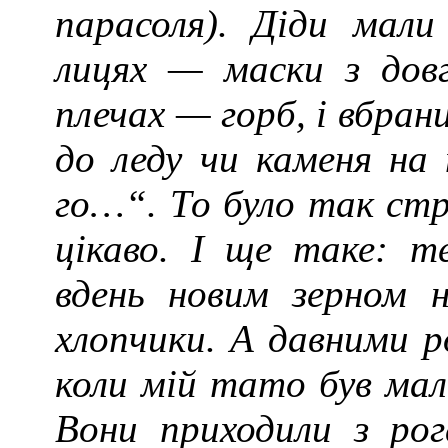
парасоля). Діди мали
лицях — маски з дов
плечах — горб, і вбран
до леду чи каменя на п
го…“. То було так ст
цікаво. І ще таке: т
вдень новим зерном н
хлопчики. А давними р
коли мій тато був мал
Вони приходили з рог