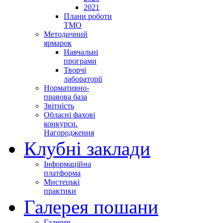
2021
Плани роботи
ТМО
Методичний
ярмарок
Навчальні
програми
Творчі
лабораторії
Нормативно-
правова база
Звітність
Обласні фахові
конкурси.
Нагородження
Клубні заклади
Інформаційна
платформа
Мистецькі
практики
Галерея пошани
Галерея