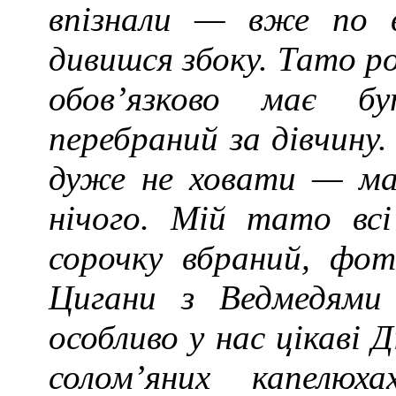
впізнали — вже по 
дивишся збоку. Тато р
обов’язково має б
перебраний за дівчин
дуже не ховати — маю
нічого. Мій тато вс
сорочку вбраний, фот
Цигани з Ведмедями 
особливо у нас цікаві 
солом’яних капелюх