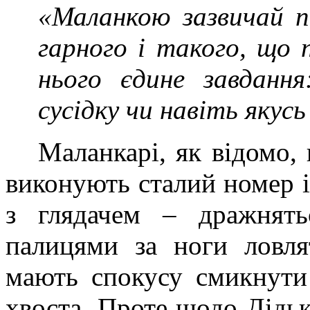
«Маланкою зазвичай п
гарного і такого, що п
нього єдине завдання
сусідку чи навіть якусь
Маланкарі, як відомо, 
виконують сталий номер і
з глядачем – дражнятьс
палицями за ноги ловля
мають спокусу смикнути
хвоста. Проте щодо Дідьк