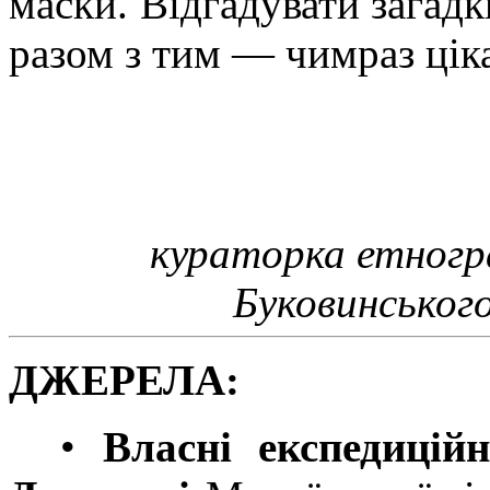
маски. Відгадувати загадк
разом з тим
—
чимраз цік
кураторка етногр
Буковинськог
ДЖЕРЕЛА:
•
Власні експедиційн