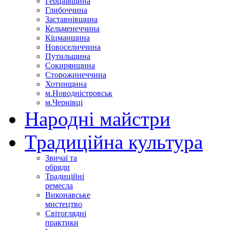
Герцаївщина
Глибоччина
Заставнівщина
Кельменеччина
Кіцманщина
Новоселиччина
Путильщина
Сокирянщина
Сторожинеччина
Хотинщина
м.Новодністровськ
м.Чернівці
Народні майстри
Традиційна культура
Звичаї та
обряди
Традиційні
ремесла
Виконавське
мистецтво
Світоглядні
практики