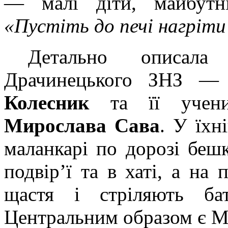
— малі діти, майбутні
«Пустіть до печі нагріти
Детально описала
Драчинецького ЗНЗ — 
Колесник
та її учен
Мирослава Сава
. У їхн
маланкарі по дорозі беш
подвір’ї та в хаті, а н
щастя і стріляють ба
Центральним образом є М