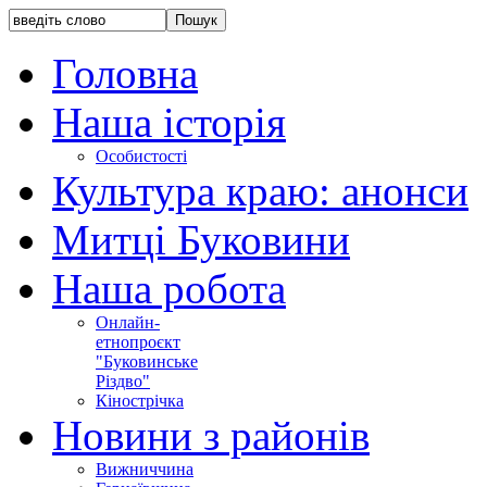
Головна
Наша історія
Особистості
Культура краю: анонси
Митці Буковини
Наша робота
Онлайн-
етнопроєкт
"Буковинське
Різдво"
Кінострічка
Новини з районів
Вижниччина