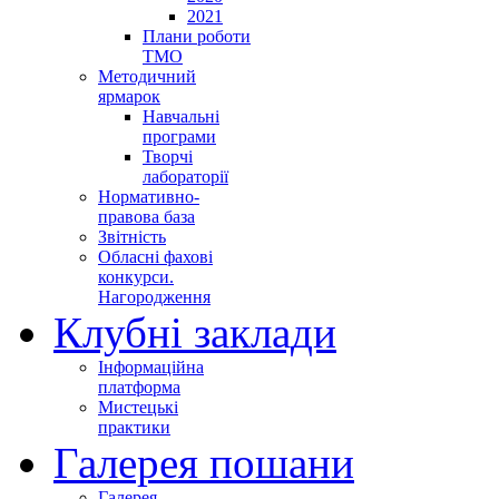
2021
Плани роботи
ТМО
Методичний
ярмарок
Навчальні
програми
Творчі
лабораторії
Нормативно-
правова база
Звітність
Обласні фахові
конкурси.
Нагородження
Клубні заклади
Інформаційна
платформа
Мистецькі
практики
Галерея пошани
Галерея