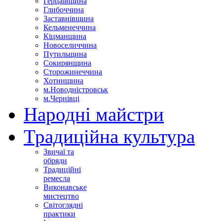
Герцаївщина
Глибоччина
Заставнівщина
Кельменеччина
Кіцманщина
Новоселиччина
Путильщина
Сокирянщина
Сторожинеччина
Хотинщина
м.Новодністровськ
м.Чернівці
Народні майстри
Традиційна культура
Звичаї та
обряди
Традиційні
ремесла
Виконавське
мистецтво
Світоглядні
практики