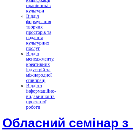
кваліфікації
працівників
культури
Відділ
формування
творчих
просторів та
надання
культурних
послуг
Відділ
менеджменту,
креативних
індустрій та
міжнародної
співпраці
Відділ з
інформаційно-
видавничої та
проєктної
роботи
Обласний семінар з 