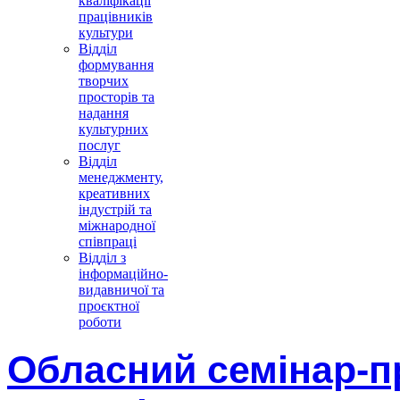
кваліфікації
працівників
культури
Відділ
формування
творчих
просторів та
надання
культурних
послуг
Відділ
менеджменту,
креативних
індустрій та
міжнародної
співпраці
Відділ з
інформаційно-
видавничої та
проєктної
роботи
Обласний семінар-п