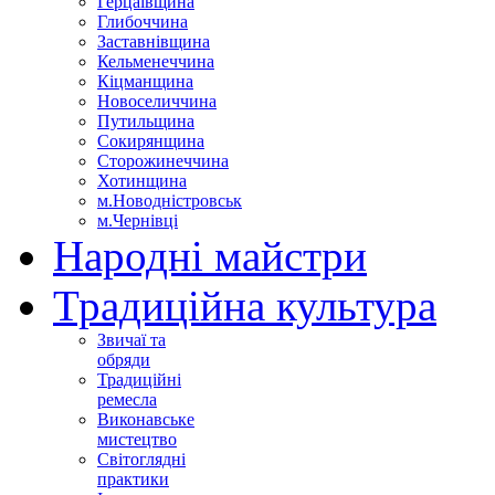
Герцаївщина
Глибоччина
Заставнівщина
Кельменеччина
Кіцманщина
Новоселиччина
Путильщина
Сокирянщина
Сторожинеччина
Хотинщина
м.Новодністровськ
м.Чернівці
Народні майстри
Традиційна культура
Звичаї та
обряди
Традиційні
ремесла
Виконавське
мистецтво
Світоглядні
практики