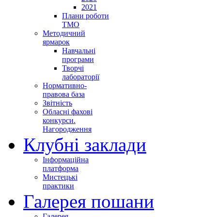
2021
Плани роботи
ТМО
Методичний
ярмарок
Навчальні
програми
Творчі
лабораторії
Нормативно-
правова база
Звітність
Обласні фахові
конкурси.
Нагородження
Клубні заклади
Інформаційна
платформа
Мистецькі
практики
Галерея пошани
Галерея