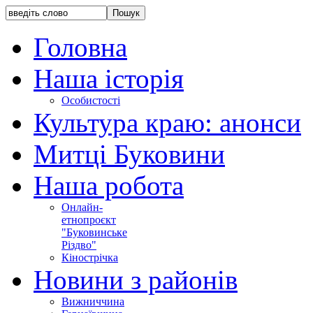
Головна
Наша історія
Особистості
Культура краю: анонси
Митці Буковини
Наша робота
Онлайн-
етнопроєкт
"Буковинське
Різдво"
Кінострічка
Новини з районів
Вижниччина