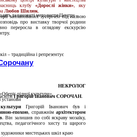
часниць клубу
«Дорослі жінки»
, яку
ра
Любов Шилюк
.
одять талановиті методисти Центру -
серії запланованих зустрічей під назвою
розповідь про виставку творчої родини
вно переросла в оглядову екскурсію
нтру.
іл – традиційна і репрезентує
 Сорочану
НЕКРОЛОГ
«Оберіг рідної культури».
засвіти
Григорій Іванович СОРОЧАН
.
ї установи
 культури
Григорій Іванович був і
иною-епохою
, справжнім
архітектором
в
. Він залишив по собі яскраву мозаїку,
ецтва, педагогічного хисту та щирого
і художники мистецьких шкіл краю