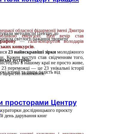
вецької обласної філармонії імені Дмитра
отували методисти Центру до
обливою енергією. Цей вечір став
ратила світлого бажання творити
арафону
— гала-концертом володарів
ських конкурсів
.
лися
23 найяскравіші зірки
молодіжного
и. Кожен виступ став свідченням того,
ькі зустрічі»
мистецтво в нашому краї не просто живе,
 23 переможці — це 23 унікальні історії
кі історії та щира радість від
та щирістю виконання.
ми просторами Центру
»
, кураторки дослідницького проєкту
й день дарування книг
ському центрі культури і мистецтва