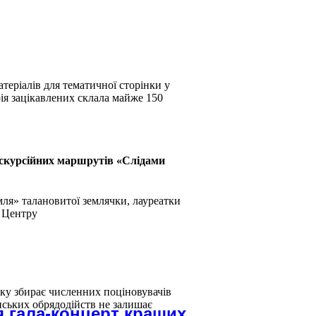
теріалів для тематичної сторінки у
ія зацікавлених склала майже 150
кскурсійних маршрутів «Слідами
ля» талановитої землячки, лауреатки
ї Центру
ку збирає численних поціновувачів
нських обрядодійств не залишає
я гала-концерт кращих