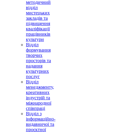
методичний
відділ
мистецьких
закладів та
підвищення
кваліфікації
працівників
культури
Відділ
формування
творчих
просторів та
надання
культурних
послуг
Відділ
менеджменту,
креативних
індустрій та
міжнародної
співпраці
Відділ з
інформаційно-
видавничої та
проєктної