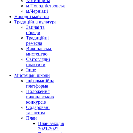
Хотинщина
м.Новодністровськ
м.Чернівці
Народні майстри
Традиційна культура
Звичаї та
обряди
Традиційні
ремесла
Виконавське
мистецтво
Світоглядні
практики
Інше
Мистецькі школи
Інформаційна
платформа
Положення
виконавських
конкурсів
Обдаровані
талантом
План
План заходів
2021-2022