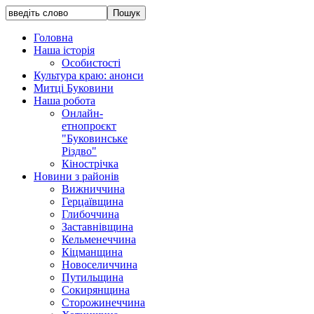
Головна
Наша історія
Особистості
Культура краю: анонси
Митці Буковини
Наша робота
Онлайн-
етнопроєкт
"Буковинське
Різдво"
Кінострічка
Новини з районів
Вижниччина
Герцаївщина
Глибоччина
Заставнівщина
Кельменеччина
Кіцманщина
Новоселиччина
Путильщина
Сокирянщина
Сторожинеччина