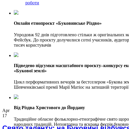
роботи
Онлайн етнопроєкт «Буковинське Різдво»
Упродовж 92 днів підготовлено стільки ж оригінальних ма
Фейсбук. До проєкту долучилися сотні учасників, аудитор
тисяч користувачів
Підведено підсумки масштабного проєкту–конкурсу е
«Букової землі»
Цикл перформативних вечорів за бестселером «Букова зем
Шевченківської премії Марії Матіос на затишній територі
Від Різдва Христового до Йордану
Apr
17
Традиційне обласне фольклорно-етнографічне свято щоро
народних традицій. Неповторна та яскрава феєрія букови
Свято таланту: на Буковині відбувс