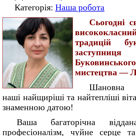
Категорія:
Наша робота
Сьогодні с
висококласний
традицій бу
заступни
Буковинськог
мистецтва — 
Шановна ю
наші найщиріші та найтепліші віта
знаменною датою!
Ваша багаторічна відда
професіоналізм, чуйне серце т