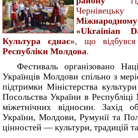
району
гідн
Чернівець
Міжнародн
«Ukrainian 
Культура єднає»
, що відбув
Республіки Молдова
.
Фестиваль організовано Нац
Українців Молдови спільно з мер
підтримки Міністерства культури
Посольства України в Республіці
міжетнічних відносин. Захід об
України, Молдови, Румунії та По
цінностей — культури, традицій та