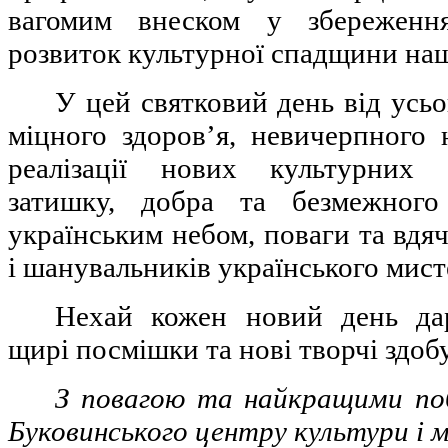
вагомим внеском у збереження
розвиток культурної спадщини на
У цей святковий день від усь
міцного здоров’я, невичерпного 
реалізації нових культурних 
затишку, добра та безмежног
українським небом, поваги та вдячн
і шанувальників українського мист
Нехай кожен новий день дар
щирі посмішки та нові творчі здоб
З повагою та найкращими по
Буковинського центру культури і