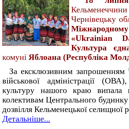
18 липня
Кельменеччин
Чернівецьку об
Міжнародн
«Ukrainian 
Культура єдн
комуні
Яблоана (Республіка Мол
За ексклюзивним запрошенням Ч
військової адміністрації (ОВА)
культуру нашого краю випала 
колективам Центрального будинку 
дозвілля Кельменецької селищної р
Детальніше...