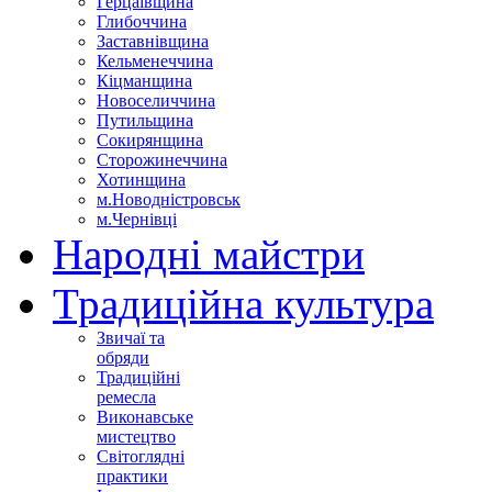
Герцаївщина
Глибоччина
Заставнівщина
Кельменеччина
Кіцманщина
Новоселиччина
Путильщина
Сокирянщина
Сторожинеччина
Хотинщина
м.Новодністровськ
м.Чернівці
Народні майстри
Традиційна культура
Звичаї та
обряди
Традиційні
ремесла
Виконавське
мистецтво
Світоглядні
практики