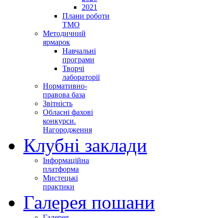
2021
Плани роботи
ТМО
Методичний
ярмарок
Навчальні
програми
Творчі
лабораторії
Нормативно-
правова база
Звітність
Обласні фахові
конкурси.
Нагородження
Клубні заклади
Інформаційна
платформа
Мистецькі
практики
Галерея пошани
Галерея