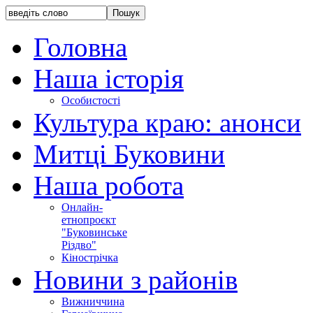
Головна
Наша історія
Особистості
Культура краю: анонси
Митці Буковини
Наша робота
Онлайн-
етнопроєкт
"Буковинське
Різдво"
Кінострічка
Новини з районів
Вижниччина