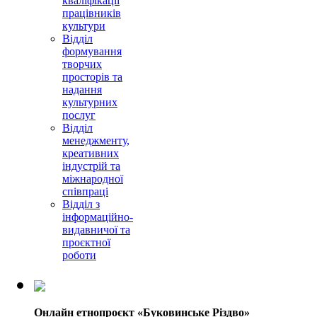
кваліфікації
працівників
культури
Відділ
формування
творчих
просторів та
надання
культурних
послуг
Відділ
менеджменту,
креативних
індустрій та
міжнародної
співпраці
Відділ з
інформаційно-
видавничої та
проєктної
роботи
Онлайн етнопроєкт «Буковинське Різдво»