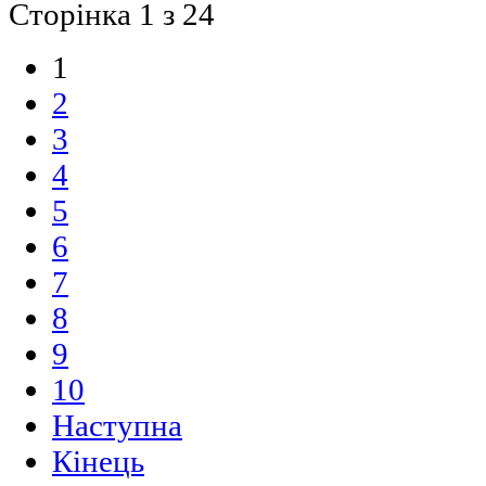
Сторінка 1 з 24
1
2
3
4
5
6
7
8
9
10
Наступна
Кінець