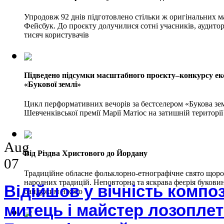
Упродовж 92 днів підготовлено стільки ж оригінальних ма
Фейсбук. До проєкту долучилися сотні учасників, аудитор
тисяч користувачів
Підведено підсумки масштабного проєкту–конкурсу е
«Букової землі»
Цикл перформативних вечорів за бестселером «Букова зем
Шевченківської премії Марії Матіос на затишній територі
Aug
Від Різдва Христового до Йордану
07
Традиційне обласне фольклорно-етнографічне свято щоро
народних традицій. Неповторна та яскрава феєрія букови
Відійшов у вічність композ
байдужим нікого
митець і майстер лозопле