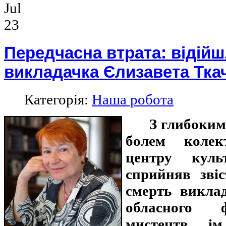
Jul
23
Передчасна втрата: відійш
викладачка Єлизавета Тка
Категорія:
Наша робота
З глибоким
болем колек
центру куль
сприйняв зві
смерть викла
обласного 
мистецтв ім