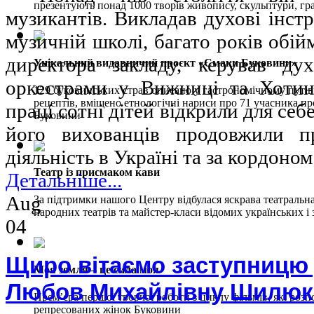
презентують понад 1000 творів живопису, скульптури, гр
музикантів. Викладав духові інс
музичній школі, багато років обій
директора закладу, керував д
Унікальний видавничий проєкт «Смаки Буковини»
оркестрами у Вижниці та Хотин
129 буковинських страв описано у гастрономічному путівн
рецептів, вміщено етнологічні нариси про 71 учасника про
праці сотні дітей відкрили для себ
Буковини
його вихованців продовжили п
діяльність в Україні та за кордоном
Театр із присмаком кави
Детальніше...
Aug
За підтримки нашого Центру відбулася яскрава театральна
народних театрів та майстер-класи відомих українських і
04
Щиро вітаємо заступницю
Моя земля – це сила моя
Любов Михайлівну Шилюк 
Прем’єра першої творчої роботи з циклу фільмів, які розп
репресованих жінок Буковини