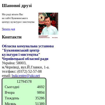
Шановні
друзі
Ми раді вітати Вас
на сайті Буковинського
центру культури і мистецтва
Читати далі
Контакти
Обласна комунальна установа
"Буковинський центр
культури і мистецтва"
Чернівецької обласної
ради
Україна: 58003,
м.Чернівці, вул.Й.Главки, 1-а.
тел/факс: (0372) 52-57-08
email
:
bukcentre@ukr.net
1
2
7
9
4
5
7
8
Сьогодні
4692
Вчора
9894
Тиждень
35286
Місяць
51389