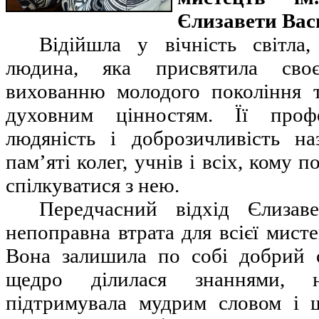
Єлизавети Ва
Відійшла у вічність світла
людина, яка присвятила сво
вихованню молодого покоління 
духовним цінностям. Її профес
людяність і доброзичливість н
пам’яті колег, учнів і всіх, кому
спілкуватися з нею.
Передчасний відхід Єлизав
непоправна втрата для всієї мисте
Вона залишила по собі добрий 
щедро ділилася знаннями, н
підтримувала мудрим словом і 